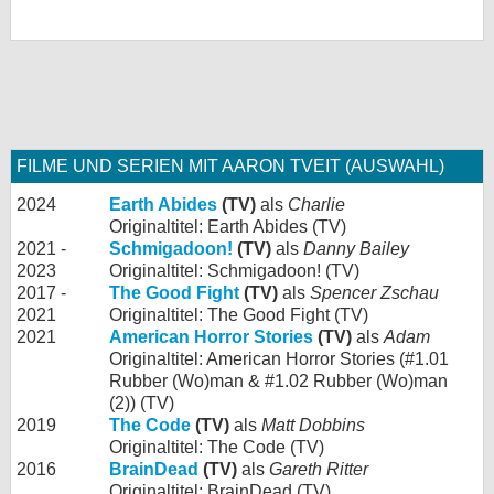
FILME UND SERIEN MIT AARON TVEIT (AUSWAHL)
2024
Earth Abides
(TV)
als
Charlie
Originaltitel: Earth Abides (TV)
2021 -
Schmigadoon!
(TV)
als
Danny Bailey
2023
Originaltitel: Schmigadoon! (TV)
2017 -
The Good Fight
(TV)
als
Spencer Zschau
2021
Originaltitel: The Good Fight (TV)
2021
American Horror Stories
(TV)
als
Adam
Originaltitel: American Horror Stories (#1.01
Rubber (Wo)man & #1.02 Rubber (Wo)man
(2)) (TV)
2019
The Code
(TV)
als
Matt Dobbins
Originaltitel: The Code (TV)
2016
BrainDead
(TV)
als
Gareth Ritter
Originaltitel: BrainDead (TV)