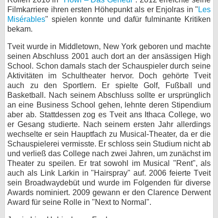
Filmkarriere ihren ersten Höhepunkt als er Enjolras in "
Les
bei X
Misérables
" spielen konnte und dafür fulminante Kritiken
bekam.
bei Facebook
Tveit wurde in Middletown, New York geboren und machte
seinen Abschluss 2001 auch dort an der ansässigen High
School. Schon damals stach der Schauspieler durch seine
Kontakt
Aktivitäten im Schultheater hervor. Doch gehörte Tveit
auch zu den Sportlern. Er spielte Golf, Fußball und
Nutzungsbedingungen
Basketball. Nach seinem Abschluss sollte er ursprünglich
an eine Business School gehen, lehnte deren Stipendium
Datenschutz
aber ab. Stattdessen zog es Tveit ans Ithaca College, wo
er Gesang studierte. Nach seinem ersten Jahr allerdings
Cookie-Einstellungen
wechselte er sein Hauptfach zu Musical-Theater, da er die
Schauspielerei vermisste. Er schloss sein Studium nicht ab
Impressum
und verließ das College nach zwei Jahren, um zunächst im
Theater zu speilen. Er trat sowohl im Musical "Rent", als
Desktop-Ansicht
auch als Link Larkin in "Hairspray" auf. 2006 feierte Tveit
myFanbase
sein Broadwaydebüt und wurde im Folgenden für diverse
Awards nominiert. 2009 gewann er den Clarence Derwent
Award für seine Rolle in "Next to Normal".