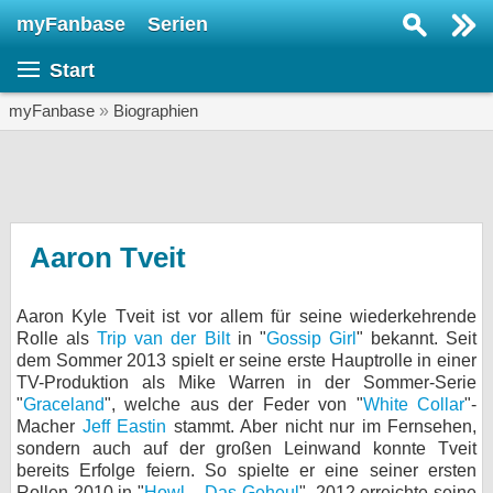
myFanbase
Serien
Serie suchen...
Start
Home
SERIEN
myFanbase
»
Biographien
Serien
Kolumnen
Interviews
Aaron Tveit
Veranstaltungen
Aaron Kyle Tveit ist vor allem für seine wiederkehrende
KULTUR
Rolle als
Trip van der Bilt
in "
Gossip Girl
" bekannt. Seit
Specials
dem Sommer 2013 spielt er seine erste Hauptrolle in einer
TV-Produktion als Mike Warren in der Sommer-Serie
SERVICE
"
Graceland
", welche aus der Feder von "
White Collar
"-
Macher
Jeff Eastin
stammt. Aber nicht nur im Fernsehen,
Gewinnspiele
sondern auch auf der großen Leinwand konnte Tveit
bereits Erfolge feiern. So spielte er eine seiner ersten
Forum
Rollen 2010 in "
Howl – Das Geheul
". 2012 erreichte seine