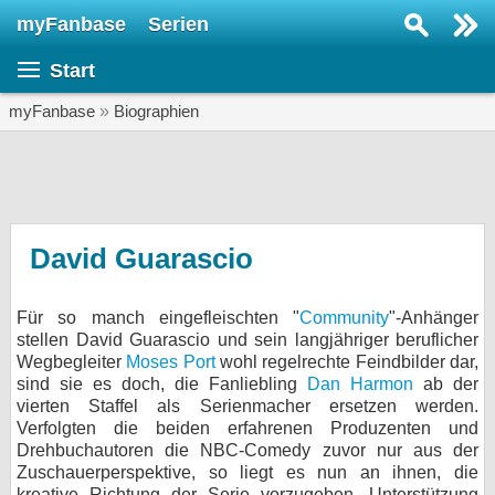
myFanbase
Serien
Serie suchen...
Start
Home
SERIEN
myFanbase
»
Biographien
Serien
Kolumnen
Interviews
David Guarascio
Veranstaltungen
Für so manch eingefleischten "
Community
"-Anhänger
KULTUR
stellen David Guarascio und sein langjähriger beruflicher
Specials
Wegbegleiter
Moses Port
wohl regelrechte Feindbilder dar,
sind sie es doch, die Fanliebling
Dan Harmon
ab der
SERVICE
vierten Staffel als Serienmacher ersetzen werden.
Verfolgten die beiden erfahrenen Produzenten und
Gewinnspiele
Drehbuchautoren die NBC-Comedy zuvor nur aus der
Zuschauerperspektive, so liegt es nun an ihnen, die
Forum
kreative Richtung der Serie vorzugeben. Unterstützung