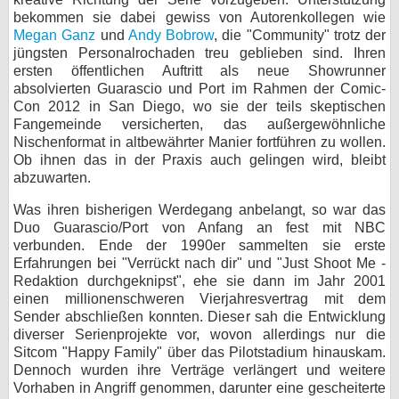
bekommen sie dabei gewiss von Autorenkollegen wie
bei X
Megan Ganz
und
Andy Bobrow
, die "Community" trotz der
jüngsten Personalrochaden treu geblieben sind. Ihren
bei Facebook
ersten öffentlichen Auftritt als neue Showrunner
absolvierten Guarascio und Port im Rahmen der Comic-
Con 2012 in San Diego, wo sie der teils skeptischen
Kontakt
Fangemeinde versicherten, das außergewöhnliche
Nischenformat in altbewährter Manier fortführen zu wollen.
Nutzungsbedingungen
Ob ihnen das in der Praxis auch gelingen wird, bleibt
abzuwarten.
Datenschutz
Was ihren bisherigen Werdegang anbelangt, so war das
Duo Guarascio/Port von Anfang an fest mit NBC
Cookie-Einstellungen
verbunden. Ende der 1990er sammelten sie erste
Erfahrungen bei "Verrückt nach dir" und "Just Shoot Me -
Impressum
Redaktion durchgeknipst", ehe sie dann im Jahr 2001
einen millionenschweren Vierjahresvertrag mit dem
Desktop-Ansicht
Sender abschließen konnten. Dieser sah die Entwicklung
myFanbase
diverser Serienprojekte vor, wovon allerdings nur die
Sitcom "Happy Family" über das Pilotstadium hinauskam.
Dennoch wurden ihre Verträge verlängert und weitere
Vorhaben in Angriff genommen, darunter eine gescheiterte