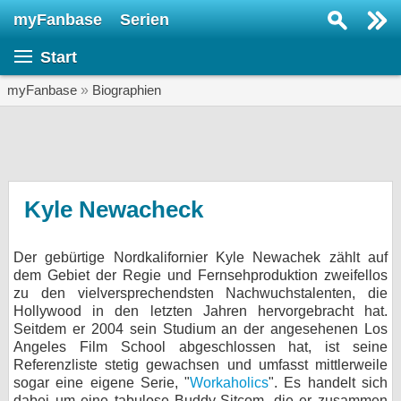
myFanbase
Serien
Serie suchen...
Start
Home
SERIEN
myFanbase
»
Biographien
Serien
Kolumnen
Interviews
Kyle Newacheck
Veranstaltungen
Der gebürtige Nordkalifornier Kyle Newachek zählt auf
KULTUR
dem Gebiet der Regie und Fernsehproduktion zweifellos
Specials
zu den vielversprechendsten Nachwuchstalenten, die
Hollywood in den letzten Jahren hervorgebracht hat.
SERVICE
Seitdem er 2004 sein Studium an der angesehenen Los
Angeles Film School abgeschlossen hat, ist seine
Gewinnspiele
Referenzliste stetig gewachsen und umfasst mittlerweile
sogar eine eigene Serie, "
Workaholics
". Es handelt sich
Forum
dabei um eine tabulose Buddy-Sitcom, die er zusammen