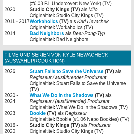
(#6.08 P.I. Undercover: New York) (TV)
2020
Studio City Kings (TV)
als
Milo
Originaltitel: Studio City Kings (TV)
2011 - 2017
Workaholics
(TV)
als
Karl Hevachek
Originaltitel: Workaholics (TV)
2014
Bad Neighbors
als
Beer-Pong-Typ
Originaltitel: Bad Neighbors
FILME UND SERIEN VON KYLE NEWACHECK
(AUSWAHL PRODUKTION)
2026
Stuart Fails to Save the Universe
(TV)
als
Regisseur / ausführender Produzent
Originaltitel: Stuart Fails to Save the Universe
(TV)
2020 -
What We Do in the Shadows
(TV)
als
2024
Regisseur / (ausführender) Produzent
Originaltitel: What We Do in the Shadows (TV)
2023
Bookie
(TV)
als
Regisseur
Originaltitel: Bookie (#1.06 Nepo Bookies) (TV)
2016 -
Studio City Kings (TV)
als
Produzent
2020
Originaltitel: Studio City Kings (TV)