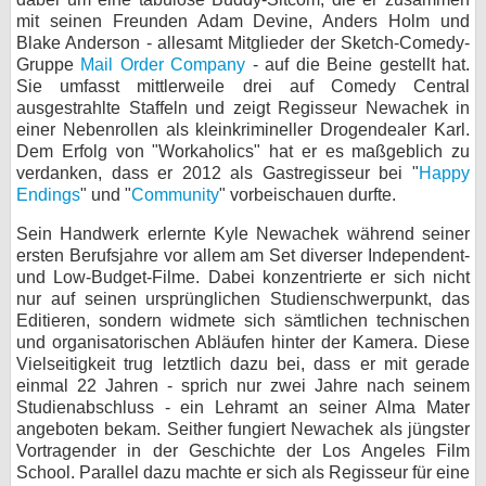
mit seinen Freunden Adam Devine, Anders Holm und
bei X
Blake Anderson - allesamt Mitglieder der Sketch-Comedy-
Gruppe
Mail Order Company
- auf die Beine gestellt hat.
bei Facebook
Sie umfasst mittlerweile drei auf Comedy Central
ausgestrahlte Staffeln und zeigt Regisseur Newachek in
einer Nebenrollen als kleinkrimineller Drogendealer Karl.
Kontakt
Dem Erfolg von "Workaholics" hat er es maßgeblich zu
verdanken, dass er 2012 als Gastregisseur bei "
Happy
Nutzungsbedingungen
Endings
" und "
Community
" vorbeischauen durfte.
Sein Handwerk erlernte Kyle Newachek während seiner
Datenschutz
ersten Berufsjahre vor allem am Set diverser Independent-
und Low-Budget-Filme. Dabei konzentrierte er sich nicht
Cookie-Einstellungen
nur auf seinen ursprünglichen Studienschwerpunkt, das
Editieren, sondern widmete sich sämtlichen technischen
Impressum
und organisatorischen Abläufen hinter der Kamera. Diese
Vielseitigkeit trug letztlich dazu bei, dass er mit gerade
Desktop-Ansicht
einmal 22 Jahren - sprich nur zwei Jahre nach seinem
myFanbase
Studienabschluss - ein Lehramt an seiner Alma Mater
angeboten bekam. Seither fungiert Newachek als jüngster
Vortragender in der Geschichte der Los Angeles Film
School. Parallel dazu machte er sich als Regisseur für eine