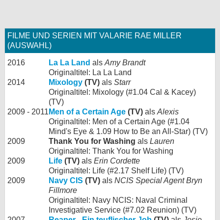
FILME UND SERIEN MIT VALARIE RAE MILLER
(AUSWAHL)
2016
La La Land
als
Amy Brandt
Originaltitel: La La Land
2014
Mixology
(TV)
als
Starr
Originaltitel: Mixology (#1.04 Cal & Kacey)
(TV)
2009 - 2011
Men of a Certain Age
(TV)
als
Alexis
Originaltitel: Men of a Certain Age (#1.04
Mind's Eye & 1.09 How to Be an All-Star) (TV)
2009
Thank You for Washing
als
Lauren
Originaltitel: Thank You for Washing
2009
Life
(TV)
als
Erin Cordette
Originaltitel: Life (#2.17 Shelf Life) (TV)
2009
Navy CIS
(TV)
als
NCIS Special Agent Bryn
Fillmore
Originaltitel: Navy NCIS: Naval Criminal
Investigative Service (#7.02 Reunion) (TV)
2007 -
Reaper - Ein teuflischer Job
(TV)
als
Josie