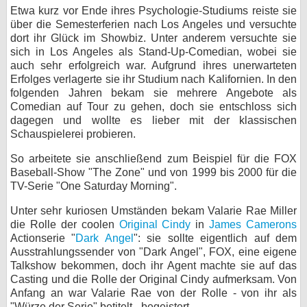
Etwa kurz vor Ende ihres Psychologie-Studiums reiste sie
bei X
über die Semesterferien nach Los Angeles und versuchte
dort ihr Glück im Showbiz. Unter anderem versuchte sie
bei Facebook
sich in Los Angeles als Stand-Up-Comedian, wobei sie
auch sehr erfolgreich war. Aufgrund ihres unerwarteten
Erfolges verlagerte sie ihr Studium nach Kalifornien. In den
folgenden Jahren bekam sie mehrere Angebote als
Kontakt
Comedian auf Tour zu gehen, doch sie entschloss sich
dagegen und wollte es lieber mit der klassischen
Nutzungsbedingungen
Schauspielerei probieren.
Datenschutz
So arbeitete sie anschließend zum Beispiel für die FOX
Baseball-Show "The Zone" und von 1999 bis 2000 für die
Cookie-Einstellungen
TV-Serie "One Saturday Morning".
Unter sehr kuriosen Umständen bekam Valarie Rae Miller
Impressum
die Rolle der coolen
Original Cindy
in
James Camerons
Desktop-Ansicht
Actionserie "
Dark Angel
": sie sollte eigentlich auf dem
myFanbase
Ausstrahlungssender von "Dark Angel", FOX, eine eigene
Talkshow bekommen, doch ihr Agent machte sie auf das
Casting und die Rolle der Original Cindy aufmerksam. Von
Anfang an war Valarie Rae von der Rolle - von ihr als
"Würze der Serie" betitelt - begeistert.