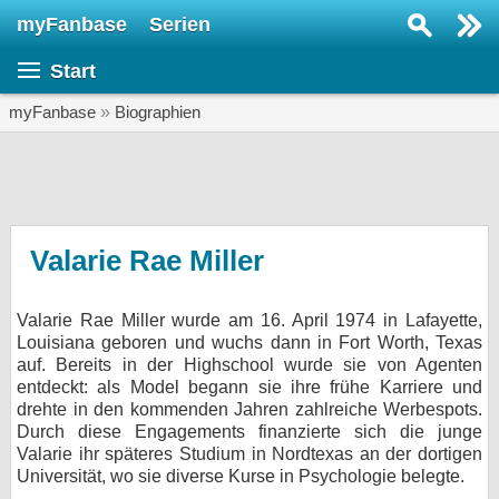
myFanbase
Serien
Serie suchen...
Start
Home
SERIEN
myFanbase
»
Biographien
Serien
Kolumnen
Interviews
Valarie Rae Miller
Veranstaltungen
Valarie Rae Miller wurde am 16. April 1974 in Lafayette,
KULTUR
Louisiana geboren und wuchs dann in Fort Worth, Texas
Specials
auf. Bereits in der Highschool wurde sie von Agenten
entdeckt: als Model begann sie ihre frühe Karriere und
SERVICE
drehte in den kommenden Jahren zahlreiche Werbespots.
Durch diese Engagements finanzierte sich die junge
Gewinnspiele
Valarie ihr späteres Studium in Nordtexas an der dortigen
Universität, wo sie diverse Kurse in Psychologie belegte.
Forum