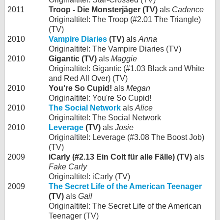
2011
Troop - Die Monsterjäger (TV)
als
Cadence
Originaltitel: The Troop (#2.01 The Triangle)
(TV)
2010
Vampire Diaries
(TV)
als
Anna
Originaltitel: The Vampire Diaries (TV)
2010
Gigantic (TV)
als
Maggie
Originaltitel: Gigantic (#1.03 Black and White
and Red All Over) (TV)
2010
You're So Cupid!
als
Megan
Originaltitel: You're So Cupid!
2010
The Social Network
als
Alice
Originaltitel: The Social Network
2010
Leverage
(TV)
als
Josie
Originaltitel: Leverage (#3.08 The Boost Job)
(TV)
2009
iCarly (#2.13 Ein Colt für alle Fälle) (TV)
als
Fake Carly
Originaltitel: iCarly (TV)
2009
The Secret Life of the American Teenager
(TV)
als
Gail
Originaltitel: The Secret Life of the American
Teenager (TV)