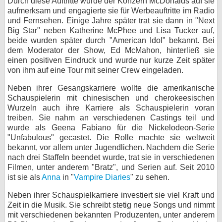
Durch diese Auftritte wurde der Konzern McDonalds auf sie
aufmerksam und engagierte sie für Werbeauftritte im Radio
bei X
und Fernsehen. Einige Jahre später trat sie dann in "Next
Big Star" neben Katherine McPhee und Lisa Tucker auf,
bei Facebook
beide wurden später durch "American Idol" bekannt. Bei
dem Moderator der Show, Ed McMahon, hinterließ sie
einen positiven Eindruck und wurde nur kurze Zeit später
Kontakt
von ihm auf eine Tour mit seiner Crew eingeladen.
Neben ihrer Gesangskarriere wollte die amerikanische
Nutzungsbedingungen
Schauspielerin mit chinesischen und cherokeesischen
Wurzeln auch ihre Karriere als Schauspielerin voran
Datenschutz
treiben. Sie nahm an verschiedenen Castings teil und
wurde als Geena Fabiano für die Nickelodeon-Serie
Cookie-Einstellungen
"Unfabulous" gecastet. Die Rolle machte sie weltweit
bekannt, vor allem unter Jugendlichen. Nachdem die Serie
Impressum
nach drei Staffeln beendet wurde, trat sie in verschiedenen
Filmen, unter anderem "Bratz", und Serien auf. Seit 2010
Desktop-Ansicht
ist sie als
Anna
in "
Vampire Diaries
" zu sehen.
myFanbase
Neben ihrer Schauspielkarriere investiert sie viel Kraft und
Zeit in die Musik. Sie schreibt stetig neue Songs und nimmt
mit verschiedenen bekannten Produzenten, unter anderem