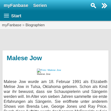
myFanbase
Serien
Serie suchen...
Start
Home
SERIEN
myFanbase
»
Biographien
Serien
Kolumnen
Interviews
Malese Jow
Veranstaltungen
KULTUR
Malese Jow
Specials
Malese Jow wurde am 18. Februar 1991 als Elizabeth
Melise Jow in Tulsa, Oklahoma geboren. Schon als Kind
SERVICE
war ihr bewusst, dass sie Schauspielerin und Sängerin
werden will. Im Alter von sieben Jahren sammelte sie erste
Gewinnspiele
Erfahrungen als Sängerin. Sie eröffnete unter anderem
Shows von Brenda Lee, George Jones und Ray Price.
Forum