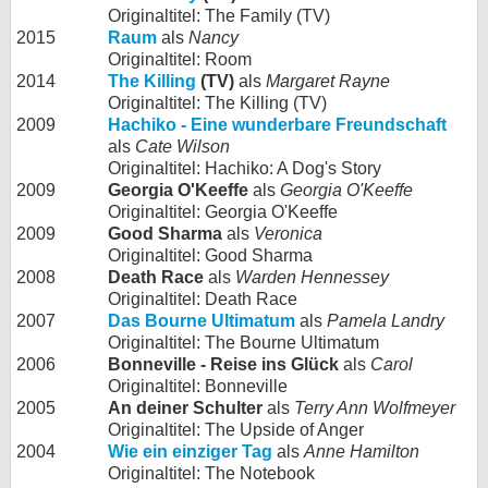
Originaltitel: The Family (TV)
2015
Raum
als
Nancy
Originaltitel: Room
2014
The Killing
(TV)
als
Margaret Rayne
Originaltitel: The Killing (TV)
2009
Hachiko - Eine wunderbare Freundschaft
als
Cate Wilson
Originaltitel: Hachiko: A Dog's Story
2009
Georgia O'Keeffe
als
Georgia O'Keeffe
Originaltitel: Georgia O'Keeffe
2009
Good Sharma
als
Veronica
Originaltitel: Good Sharma
2008
Death Race
als
Warden Hennessey
Originaltitel: Death Race
2007
Das Bourne Ultimatum
als
Pamela Landry
Originaltitel: The Bourne Ultimatum
2006
Bonneville - Reise ins Glück
als
Carol
Originaltitel: Bonneville
2005
An deiner Schulter
als
Terry Ann Wolfmeyer
Originaltitel: The Upside of Anger
2004
Wie ein einziger Tag
als
Anne Hamilton
Originaltitel: The Notebook