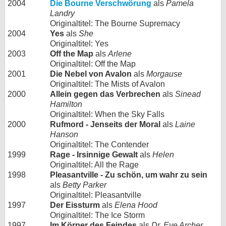
2004
Die Bourne Verschwörung
als
Pamela
Landry
Originaltitel: The Bourne Supremacy
2004
Yes
als
She
Originaltitel: Yes
2003
Off the Map
als
Arlene
Originaltitel: Off the Map
2001
Die Nebel von Avalon
als
Morgause
Originaltitel: The Mists of Avalon
2000
Allein gegen das Verbrechen
als
Sinead
Hamilton
Originaltitel: When the Sky Falls
2000
Rufmord - Jenseits der Moral
als
Laine
Hanson
Originaltitel: The Contender
1999
Rage - Irsinnige Gewalt
als
Helen
Originaltitel: All the Rage
1998
Pleasantville - Zu schön, um wahr zu sein
als
Betty Parker
Originaltitel: Pleasantville
1997
Der Eissturm
als
Elena Hood
Originaltitel: The Ice Storm
1997
Im Körper des Feindes
als
Dr. Eve Archer