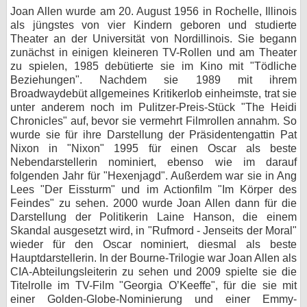
Joan Allen wurde am 20. August 1956 in Rochelle, Illinois
bei X
als jüngstes von vier Kindern geboren und studierte
Theater an der Universität von Nordillinois. Sie begann
bei Facebook
zunächst in einigen kleineren TV-Rollen und am Theater
zu spielen, 1985 debütierte sie im Kino mit "Tödliche
Beziehungen". Nachdem sie 1989 mit ihrem
Kontakt
Broadwaydebüt allgemeines Kritikerlob einheimste, trat sie
unter anderem noch im Pulitzer-Preis-Stück "The Heidi
Chronicles" auf, bevor sie vermehrt Filmrollen annahm. So
Nutzungsbedingungen
wurde sie für ihre Darstellung der Präsidentengattin Pat
Nixon in "Nixon" 1995 für einen Oscar als beste
Datenschutz
Nebendarstellerin nominiert, ebenso wie im darauf
folgenden Jahr für "Hexenjagd". Außerdem war sie in Ang
Cookie-Einstellungen
Lees "Der Eissturm" und im Actionfilm "Im Körper des
Feindes" zu sehen. 2000 wurde Joan Allen dann für die
Impressum
Darstellung der Politikerin Laine Hanson, die einem
Skandal ausgesetzt wird, in "Rufmord - Jenseits der Moral"
Desktop-Ansicht
wieder für den Oscar nominiert, diesmal als beste
myFanbase
Hauptdarstellerin. In der Bourne-Trilogie war Joan Allen als
CIA-Abteilungsleiterin zu sehen und 2009 spielte sie die
Titelrolle im TV-Film "Georgia O’Keeffe", für die sie mit
einer Golden-Globe-Nominierung und einer Emmy-