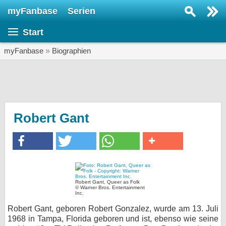
myFanbase
Serien
Serie suchen...
Start
Home
SERIEN
myFanbase
»
Biographien
Serien
Kolumnen
Interviews
Robert Gant
Veranstaltungen
KULTUR
Specials
SERVICE
Robert Gant, Queer as Folk
© Warner Bros. Entertainment
Inc.
Gewinnspiele
Robert Gant, geboren Robert Gonzalez, wurde am 13. Juli
Forum
1968 in Tampa, Florida geboren und ist, ebenso wie seine