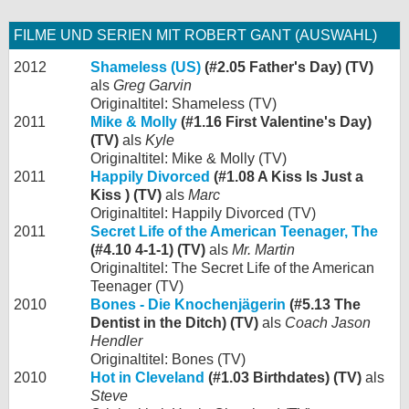
FILME UND SERIEN MIT ROBERT GANT (AUSWAHL)
2012
Shameless (US)
(#2.05 Father's Day) (TV)
als
Greg Garvin
Originaltitel: Shameless (TV)
2011
Mike & Molly
(#1.16 First Valentine's Day)
(TV)
als
Kyle
Originaltitel: Mike & Molly (TV)
2011
Happily Divorced
(#1.08 A Kiss Is Just a
Kiss ) (TV)
als
Marc
Originaltitel: Happily Divorced (TV)
2011
Secret Life of the American Teenager, The
(#4.10 4-1-1) (TV)
als
Mr. Martin
Originaltitel: The Secret Life of the American
Teenager (TV)
2010
Bones - Die Knochenjägerin
(#5.13 The
Dentist in the Ditch) (TV)
als
Coach Jason
Hendler
Originaltitel: Bones (TV)
2010
Hot in Cleveland
(#1.03 Birthdates) (TV)
als
Steve