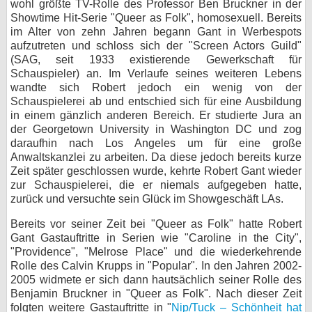
wohl größte TV-Rolle des Professor Ben Bruckner in der
Showtime Hit-Serie "Queer as Folk", homosexuell. Bereits
bei X
im Alter von zehn Jahren begann Gant in Werbespots
aufzutreten und schloss sich der "Screen Actors Guild"
bei Facebook
(SAG, seit 1933 existierende Gewerkschaft für
Schauspieler) an. Im Verlaufe seines weiteren Lebens
wandte sich Robert jedoch ein wenig von der
Kontakt
Schauspielerei ab und entschied sich für eine Ausbildung
in einem gänzlich anderen Bereich. Er studierte Jura an
Nutzungsbedingungen
der Georgetown University in Washington DC und zog
daraufhin nach Los Angeles um für eine große
Datenschutz
Anwaltskanzlei zu arbeiten. Da diese jedoch bereits kurze
Zeit später geschlossen wurde, kehrte Robert Gant wieder
Cookie-Einstellungen
zur Schauspielerei, die er niemals aufgegeben hatte,
zurück und versuchte sein Glück im Showgeschäft LAs.
Impressum
Bereits vor seiner Zeit bei "Queer as Folk" hatte Robert
Gant Gastauftritte in Serien wie "Caroline in the City",
Desktop-Ansicht
"Providence", "Melrose Place" und die wiederkehrende
myFanbase
Rolle des Calvin Krupps in "Popular". In den Jahren 2002-
2005 widmete er sich dann hautsächlich seiner Rolle des
Benjamin Bruckner in "Queer as Folk". Nach dieser Zeit
folgten weitere Gastauftritte in "
Nip/Tuck – Schönheit hat