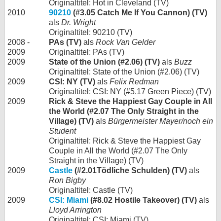
Originaltitel: Hot in Cleveland (TV)
2010
90210
(#3.05 Catch Me If You Cannon) (TV)
als
Dr. Wright
Originaltitel: 90210 (TV)
2008 -
PAs (TV)
als
Rock Van Gelder
2009
Originaltitel: PAs (TV)
2009
State of the Union (#2.06) (TV)
als
Buzz
Originaltitel: State of the Union (#2.06) (TV)
2009
CSI: NY (TV)
als
Felix Redman
Originaltitel: CSI: NY (#5.17 Green Piece) (TV)
2009
Rick & Steve the Happiest Gay Couple in All
the World (#2.07 The Only Straight in the
Village) (TV)
als
Bürgermeister Mayer/noch ein
Student
Originaltitel: Rick & Steve the Happiest Gay
Couple in All the World (#2.07 The Only
Straight in the Village) (TV)
2009
Castle
(#2.01Tödliche Schulden) (TV)
als
Ron Bigby
Originaltitel: Castle (TV)
2009
CSI: Miami
(#8.02 Hostile Takeover) (TV)
als
Lloyd Arrington
Originaltitel: CSI: Miami (TV)