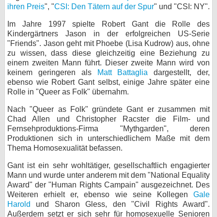
ihren Preis
", "
CSI: Den Tätern auf der Spur
" und "CSI: NY".
Im Jahre 1997 spielte Robert Gant die Rolle des
Kindergärtners Jason in der erfolgreichen US-Serie
"Friends". Jason geht mit Phoebe (Lisa Kudrow) aus, ohne
zu wissen, dass diese gleichzeitig eine Beziehung zu
einem zweiten Mann führt. Dieser zweite Mann wird von
keinem geringeren als
Matt Battaglia
dargestellt, der,
ebenso wie Robert Gant selbst, einige Jahre später eine
Rolle in "Queer as Folk" übernahm.
Nach "Queer as Folk" gründete Gant er zusammen mit
Chad Allen und Christopher Racster die Film- und
Fernsehproduktions-Firma "Mythgarden", deren
Produktionen sich in unterschiedlichem Maße mit dem
Thema Homosexualität befassen.
Gant ist ein sehr wohltätiger, gesellschaftlich engagierter
Mann und wurde unter anderem mit dem "National Equality
Award" der "Human Rights Campain" ausgezeichnet. Des
Weiteren erhielt er, ebenso wie seine Kollegen
Gale
Harold
und Sharon Gless, den "Civil Rights Award".
Außerdem setzt er sich sehr für homosexuelle Senioren