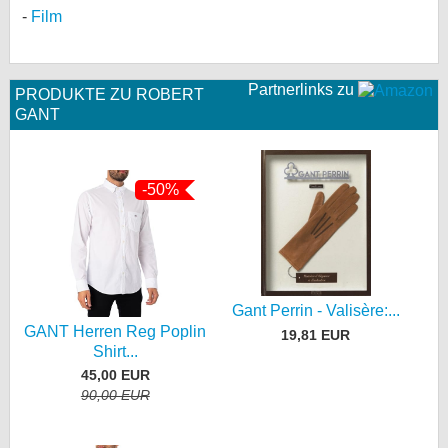
Film
Partnerlinks zu
PRODUKTE ZU ROBERT
GANT
-50%
Gant Perrin - Valisère:...
GANT Herren Reg Poplin
19,81 EUR
Shirt...
45,00 EUR
90,00 EUR