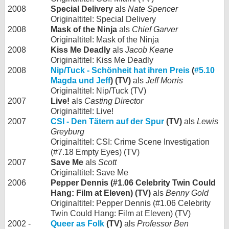
2008
Special Delivery
als
Nate Spencer
Originaltitel: Special Delivery
2008
Mask of the Ninja
als
Chief Garver
Originaltitel: Mask of the Ninja
2008
Kiss Me Deadly
als
Jacob Keane
Originaltitel: Kiss Me Deadly
2008
Nip/Tuck - Schönheit hat ihren Preis
(
#5.10
Magda und Jeff
) (TV)
als
Jeff Morris
Originaltitel: Nip/Tuck (TV)
2007
Live!
als
Casting Director
Originaltitel: Live!
2007
CSI - Den Tätern auf der Spur
(TV)
als
Lewis
Greyburg
Originaltitel: CSI: Crime Scene Investigation
(#7.18 Empty Eyes) (TV)
2007
Save Me
als
Scott
Originaltitel: Save Me
2006
Pepper Dennis (#1.06 Celebrity Twin Could
Hang: Film at Eleven) (TV)
als
Benny Gold
Originaltitel: Pepper Dennis (#1.06 Celebrity
Twin Could Hang: Film at Eleven) (TV)
2002 -
Queer as Folk
(TV)
als
Professor Ben