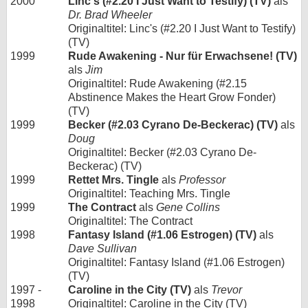
2000
Linc's (#2.20 I Just Want to Testify) (TV)
als
Dr. Brad Wheeler
Originaltitel: Linc's (#2.20 I Just Want to Testify)
(TV)
1999
Rude Awakening - Nur für Erwachsene! (TV)
als
Jim
Originaltitel: Rude Awakening (#2.15
Abstinence Makes the Heart Grow Fonder)
(TV)
1999
Becker (#2.03 Cyrano De-Beckerac) (TV)
als
Doug
Originaltitel: Becker (#2.03 Cyrano De-
Beckerac) (TV)
1999
Rettet Mrs. Tingle
als
Professor
Originaltitel: Teaching Mrs. Tingle
1999
The Contract
als
Gene Collins
Originaltitel: The Contract
1998
Fantasy Island (#1.06 Estrogen) (TV)
als
Dave Sullivan
Originaltitel: Fantasy Island (#1.06 Estrogen)
(TV)
1997 -
Caroline in the City (TV)
als
Trevor
1998
Originaltitel: Caroline in the City (TV)