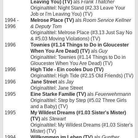
Leaving You) (TV)
als
Frank Thatcher
Originaltitel: Night Stand (#2.33 Leave Your
Job or I'm Leaving You) (TV)
1994 -
Melrose Place (TV)
als
Room Service Kellner
1996
& Deputy Tom
Originaltitel: Melrose Place (#3.13 Just Say No
& #5.03 Moving Violations) (TV)
1996
Townies (#1.14 Things to Do in Gloucester
When You Are Dead) (TV)
als
Guy
Originaltitel: Townies (#1.14 Things to Do in
Gloucester When You Are Dead) (TV)
1996
High Tide - Ein cooles Duo (TV)
Originaltitel: High Tide (#2.15 Old Friends) (TV)
1996
Jane Street
als
Jay
Originaltitel: Jane Street
1995
Eine Starke Familie (TV)
als
Feuerwehrmann
Originaltitel: Step by Step (#5.02 Three Girls
and a Baby) (TV)
1995
My Wildest Dreams (#1.03 Sister's Mister)
(TV)
als
Stewart
Originaltitel: My Wildest Dreams (#1.03 Sister's
Mister) (TV)
1994
Willkommen im Leben (TV)
als
Gunther