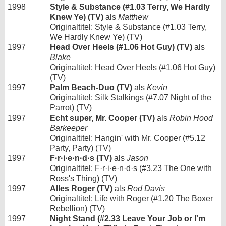
1998
Style & Substance (#1.03 Terry, We Hardly
Knew Ye) (TV)
als
Matthew
Originaltitel: Style & Substance (#1.03 Terry,
We Hardly Knew Ye) (TV)
1997
Head Over Heels (#1.06 Hot Guy) (TV)
als
Blake
Originaltitel: Head Over Heels (#1.06 Hot Guy)
(TV)
1997
Palm Beach-Duo (TV)
als
Kevin
Originaltitel: Silk Stalkings (#7.07 Night of the
Parrot) (TV)
1997
Echt super, Mr. Cooper (TV)
als
Robin Hood
Barkeeper
Originaltitel: Hangin' with Mr. Cooper (#5.12
Party, Party) (TV)
1997
F·r·i·e·n·d·s (TV)
als
Jason
Originaltitel: F·r·i·e·n·d·s (#3.23 The One with
Ross's Thing) (TV)
1997
Alles Roger (TV)
als
Rod Davis
Originaltitel: Life with Roger (#1.20 The Boxer
Rebellion) (TV)
1997
Night Stand (#2.33 Leave Your Job or I'm