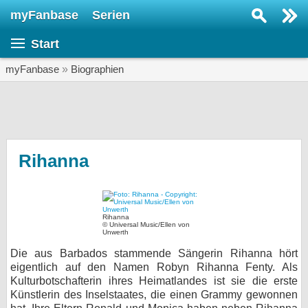
myFanbase
Serien
Serie suchen...
Start
Home
SERIEN
myFanbase
»
Biographien
Serien
Kolumnen
Interviews
Rihanna
Veranstaltungen
KULTUR
Rihanna
Specials
© Universal Music/Ellen von
Unwerth
SERVICE
Die aus Barbados stammende Sängerin Rihanna hört
eigentlich auf den Namen Robyn Rihanna Fenty. Als
Gewinnspiele
Kulturbotschafterin ihres Heimatlandes ist sie die erste
Künstlerin des Inselstaates, die einen Grammy gewonnen
Forum