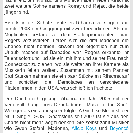
hat. Ihre Eltern Ronald und Monica haben neben Rihanna
zwei weitere Söhne namens Rorrey und Rajad, die beide
bei X
jünger sind.
bei Facebook
Bereits in der Schule liebte es Rihanna zu singen und
formte 2003 ein Girlgrpoup mit zwei Freundinnen. Als die
Möglichkeit bestand vor dem Plattenproduzenten Evan
Kontakt
Rogers vorzuspielen, ließen sich die drei Mädchen die
Chance nicht nehmen, obwohl der eigentlich nur zum
Urlaub machen auf Barbados war. Rogers erkannte ihr
Nutzungsbedingungen
Talent sofort und lud sie ein, mit ihm und seiner Frau nach
Connecticut zu ziehen, wo sie weiter an ihrer Karriere als
Datenschutz
Musikerin feilen wollten. Zusammen mit seinem Partner
Carl Sturken nahmen sie ein paar Stücke mit Rihanna auf
Cookie-Einstellungen
und schickten die Demotapes an verschiedene
Plattenfirmen in den USA, was schließlich fruchtete.
Impressum
Der Durchbruch gelang Rihanna im Jahr 2005 mit der
Desktop-Ansicht
Veröffentlichung ihres Debütalbums "Music of the Sun".
myFanbase
Weniger als ein Jahr später folgte "A Girl Like Me" inkl. der
Nr. 1 Single "SOS". Spätestens seit 2007 ist sie aus den
Charts nicht mehr wegzudenken. Sie selbst zählt Musiker
wie Gwen Stefani, Madonna,
Alicia Keys
und
Beyoncé