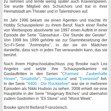
zu nehmen und lernte wenig später auch Klavierspielen.
Sie wurde Mitglied des Schulchors und trat in ihrer
bei X
Heimatstadt am Theater und in Talentshows auf.
bei Facebook
Im Jahr 1996 bekam sie einen Agenten und machte ihr
Hobby Schauspielerei zu ihrem Beruf. Nach einer Reihe
von Werbespots absolvierte sie 1997 einen Auftritt in einer
Kontakt
Episode der Serie "Gänsehaut - Die Stunde der Geister".
Von 1998 bis 1999 gehörte sie zur Stammbesetzung der
Nutzungsbedingungen
Sci-Fi-Serie "Animorphs", in der sie ein Mädchen
darstellte, dass sich in jedes Tier verwandeln kann, das sie
berührt.
Datenschutz
Nach ihrem Highschoolabschluss zog Brooke nach Los
Cookie-Einstellungen
Angeles und setzte ihre Schauspielkarriere mit
Gastauftritten in den Serien "
Charmed - Zauberhafte
Impressum
Hexen
", "
Smallville
", "
Supernatural
" und "
Everwood
" fort.
In der Serie "
4400 - Die Rückkehrer
" war sie in mehreren
Desktop-Ansicht
Episoden als Nikki Hudson zu sehen. 2008 erhielt sie eine
myFanbase
Hauptrolle in der Serie "Imaginary Bitches" und übernahm
zudem Gastrollen in "Eli Stone" und "Worst Week".
Brooke spricht fließend Französisch.