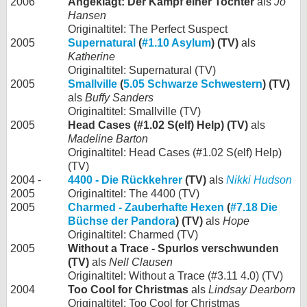
2006
Angeklagt: Der Kampf einer Tochter
als
Jo
Hansen
Originaltitel: The Perfect Suspect
2005
Supernatural
(
#1.10 Asylum
) (TV)
als
Katherine
Originaltitel: Supernatural (TV)
2005
Smallville
(
5.05 Schwarze Schwestern
) (TV)
als
Buffy Sanders
Originaltitel: Smallville (TV)
2005
Head Cases (#1.02 S(elf) Help) (TV)
als
Madeline Barton
Originaltitel: Head Cases (#1.02 S(elf) Help)
(TV)
2004 -
4400 - Die Rückkehrer
(TV)
als
Nikki Hudson
2005
Originaltitel: The 4400 (TV)
2005
Charmed - Zauberhafte Hexen
(
#7.18 Die
Büchse der Pandora
) (TV)
als
Hope
Originaltitel: Charmed (TV)
2005
Without a Trace - Spurlos verschwunden
(TV)
als
Nell Clausen
Originaltitel: Without a Trace (#3.11 4.0) (TV)
2004
Too Cool for Christmas
als
Lindsay Dearborn
Originaltitel: Too Cool for Christmas