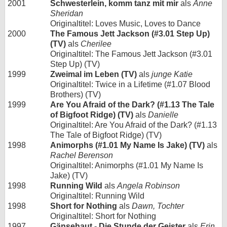
2001
Schwesterlein, komm tanz mit mir
als
Anne
Sheridan
Originaltitel: Loves Music, Loves to Dance
2000
The Famous Jett Jackson (#3.01 Step Up)
(TV)
als
Cherilee
Originaltitel: The Famous Jett Jackson (#3.01
Step Up) (TV)
1999
Zweimal im Leben (TV)
als
junge Katie
Originaltitel: Twice in a Lifetime (#1.07 Blood
Brothers) (TV)
1999
Are You Afraid of the Dark? (#1.13 The Tale
of Bigfoot Ridge) (TV)
als
Danielle
Originaltitel: Are You Afraid of the Dark? (#1.13
The Tale of Bigfoot Ridge) (TV)
1998
Animorphs (#1.01 My Name Is Jake) (TV)
als
Rachel Berenson
Originaltitel: Animorphs (#1.01 My Name Is
Jake) (TV)
1998
Running Wild
als
Angela Robinson
Originaltitel: Running Wild
1998
Short for Nothing
als
Dawn, Tochter
Originaltitel: Short for Nothing
1997
Gänsehaut - Die Stunde der Geister
als
Erin