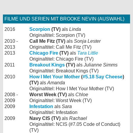
FILME UND SERIEN MIT BROOKE NEVIN (AUSWAHL)
2016
Scorpion
(TV)
als
Linda
Originaltitel: Scorpion (TV)
2010 -
Call Me Fitz (TV)
als
Sonja Lester
2013
Originaltitel: Call Me Fitz (TV)
2013
Chicago Fire
(TV)
als
Tara Little
Originaltitel: Chicago Fire (TV)
2011
Breakout Kings
(TV)
als
Julianne Simms
Originaltitel: Breakout Kings (TV)
2010
How I Met Your Mother
(
#5.18 Say Cheese
)
(TV)
als
Amanda
Originaltitel: How I Met Your Mother (TV)
2008 -
Worst Week (TV)
als
Chloe
2009
Originaltitel: Worst Week (TV)
2009
Infestation
als
Sara
Originaltitel: Infestation
2009
Navy CIS (TV)
als
Rachael
Originaltitel: NCIS (#7.05 Code of Conduct)
(TV)