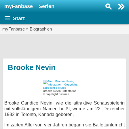
myFanbase
Serien
Serie suchen...
Start
Home
SERIEN
myFanbase
»
Biographien
Serien
Kolumnen
Interviews
Brooke Nevin
Veranstaltungen
KULTUR
Brooke Nevin, Infestation
Specials
© capelight pictures
Brooke Candice Nevin, wie die attraktive Schauspielerin
SERVICE
mit vollständigem Namen heißt, wurde am 22. Dezember
Gewinnspiele
1982 in Toronto, Kanada geboren.
Forum
Im zarten Alter von vier Jahren begann sie Ballettunterricht