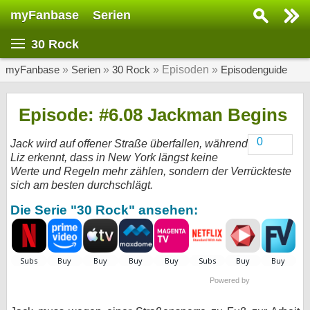
myFanbase
Serien
Serie suchen...
30 Rock
Home
SERIEN
myFanbase
»
Serien
»
30 Rock
» Episoden »
Episodenguide
Serien
Episode: #6.08 Jackman Begins
Kolumnen
0
Jack wird auf offener Straße überfallen, während
Interviews
Liz erkennt, dass in New York längst keine
Werte und Regeln mehr zählen, sondern der Verrückteste
Veranstaltungen
sich am besten durchschlägt.
KULTUR
Die Serie "30 Rock" ansehen:
Specials
SERVICE
Gewinnspiele
Powered by
Forum