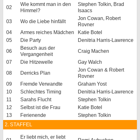
Wie kommt man in den
Stephen Tolkin, Brad
02
bei X
Himmel?
Isaacs
Jon Cowan, Robert
03
Wo die Liebe hinfällt
bei Facebook
Rovner
04
Armes reiches Mädchen
Katie Botel
05
Die Party
Denitria Harris-Lawrence
Kontakt
Besuch aus der
06
Craig Machen
Vergangenheit
Nutzungsbedingungen
07
Die Hitzewelle
Gay Walch
Datenschutz
Jon Cowan & Robert
08
Derricks Plan
Rovner
Cookie-Einstellungen
09
Fremde Verwandte
Graham Yost
10
Schlechtes Timing
Denitria Harris-Lawrence
Impressum
11
Sarahs Flucht
Stephen Tolkin
Desktop-Ansicht
12
Selbst ist die Frau
Katie Botel
myFanbase
13
Ferienende
Stephen Tolkin
2. STAFFEL
Er liebt mich, er liebt