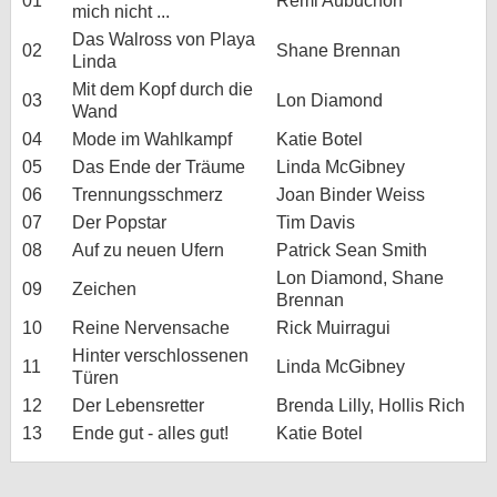
01
Remi Aubuchon
mich nicht ...
Das Walross von Playa
02
Shane Brennan
Linda
Mit dem Kopf durch die
03
Lon Diamond
Wand
04
Mode im Wahlkampf
Katie Botel
05
Das Ende der Träume
Linda McGibney
06
Trennungsschmerz
Joan Binder Weiss
07
Der Popstar
Tim Davis
08
Auf zu neuen Ufern
Patrick Sean Smith
Lon Diamond, Shane
09
Zeichen
Brennan
10
Reine Nervensache
Rick Muirragui
Hinter verschlossenen
11
Linda McGibney
Türen
12
Der Lebensretter
Brenda Lilly, Hollis Rich
13
Ende gut - alles gut!
Katie Botel