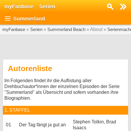
myFanbase
Serien
Serie suchen...
Summerland
Home
SERIEN
myFanbase
»
Serien
»
Summerland Beach
» About »
Serienmach
Serien
Kolumnen
Interviews
Autorenliste
Veranstaltungen
Im Folgenden findet ihr die Auflistung aller
KULTUR
Drehbuchautor*innen der einzelnen Episoden der Serie
"Summerland" als Übersicht und sofern vorhanden ihre
Specials
Biographien.
SERVICE
1. STAFFEL
Gewinnspiele
Stephen Tolkin, Brad
01
Der Tag fängt ja gut an
Forum
Isaacs