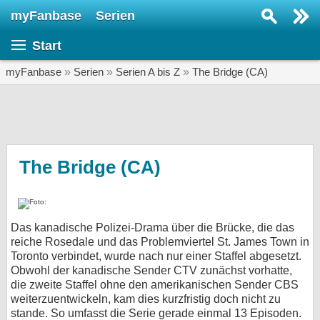
myFanbase
Serien
Serie suchen...
Start
Home
SERIEN
myFanbase
»
Serien
»
Serien A bis Z
»
The Bridge (CA)
Serien
Kolumnen
Interviews
The Bridge (CA)
Veranstaltungen
KULTUR
Das kanadische Polizei-Drama über die Brücke, die das
Specials
reiche Rosedale und das Problemviertel St. James Town in
Toronto verbindet, wurde nach nur einer Staffel abgesetzt.
SERVICE
Obwohl der kanadische Sender CTV zunächst vorhatte,
Gewinnspiele
die zweite Staffel ohne den amerikanischen Sender CBS
weiterzuentwickeln, kam dies kurzfristig doch nicht zu
Forum
stande. So umfasst die Serie gerade einmal 13 Episoden.