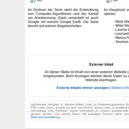
Im Zentrum der Serie steht die Entwicklung
Im Hauptcast v
von Computer-Algorithmen und der Kampf
spielen:
um Anerkennung. Darin verwickelt ist auch
Mark Wa
Google mit seinem Google Earth. Die Serie
Mišel Ma
beruht auf wahren Begebenheiten.
Lavinia 
Leonard
Marius A
Seumas 
Externer Inhalt
An dieser Stelle ist Inhalt von einer anderen Website (
eingebunden. Beim Anzeigen werden deine Daten zu 
Website übertragen.
Externe Inhalte immer anzeigen
|
Weitere In
myFanbase integriert in diesem Artikel Links zu Partnerprogrammen 
RTL+ oder Joyn). Kommt es nach dem Aufruf dieser Links zu qualifizier
myFanbase eine Provision. Damit unterstützt ihr unsere redaktionell
gesetzt werden und welche Daten die jeweiligen Partner dabei verar
Datenschutzerklärung
.