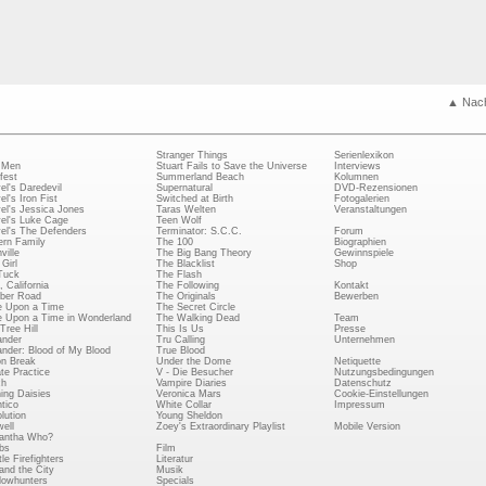
▲ Nac
Stranger Things
Serienlexikon
 Men
Stuart Fails to Save the Universe
Interviews
fest
Summerland Beach
Kolumnen
el's Daredevil
Supernatural
DVD-Rezensionen
el's Iron Fist
Switched at Birth
Fotogalerien
el's Jessica Jones
Taras Welten
Veranstaltungen
el's Luke Cage
Teen Wolf
el's The Defenders
Terminator: S.C.C.
Forum
rn Family
The 100
Biographien
ville
The Big Bang Theory
Gewinnspiele
Girl
The Blacklist
Shop
Tuck
The Flash
, California
The Following
Kontakt
ber Road
The Originals
Bewerben
 Upon a Time
The Secret Circle
 Upon a Time in Wonderland
The Walking Dead
Team
Tree Hill
This Is Us
Presse
ander
Tru Calling
Unternehmen
ander: Blood of My Blood
True Blood
on Break
Under the Dome
Netiquette
ate Practice
V - Die Besucher
Nutzungsbedingungen
ch
Vampire Diaries
Datenschutz
ing Daisies
Veronica Mars
Cookie-Einstellungen
tico
White Collar
Impressum
lution
Young Sheldon
ell
Zoey's Extraordinary Playlist
Mobile Version
antha Who?
bs
Film
le Firefighters
Literatur
and the City
Musik
owhunters
Specials