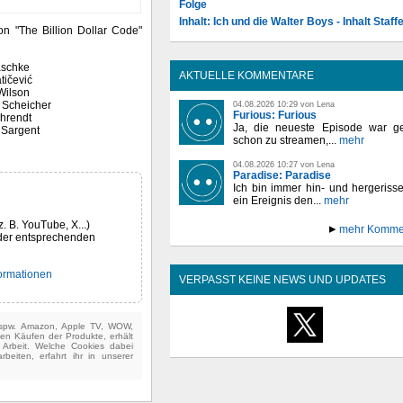
Folge
Inhalt: Ich und die Walter Boys - Inhalt Staffe
on "The Billion Dollar Code"
schke
AKTUELLE KOMMENTARE
tičević
Wilson
 Scheicher
04.08.2026 10:29 von Lena
Furious: Furious
hrendt
Ja, die neueste Episode war ge
Sargent
schon zu streamen,...
mehr
04.08.2026 10:27 von Lena
Paradise: Paradise
Ich bin immer hin- und hergeriss
ein Ereignis den...
mehr
z. B. YouTube, X...)
mehr Komme
der entsprechenden
formationen
VERPASST KEINE NEWS UND UPDATES
(bspw. Amazon, Apple TV, WOW,
ten Käufen der Produkte, erhält
e Arbeit. Welche Cookies dabei
beiten, erfahrt ihr in unserer