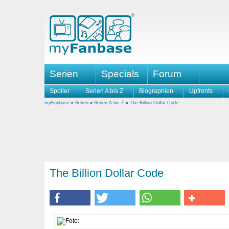
Serien
Specials
Forum
Spoiler
Serien A bis Z
Biographien
Upfronts
myFanbase
»
Serien
»
Serien A bis Z
»
The Billion Dollar Code
The Billion Dollar Code