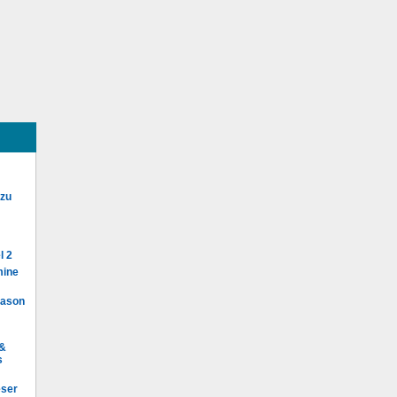
 zu
l 2
mine
Mason
 &
s
eser