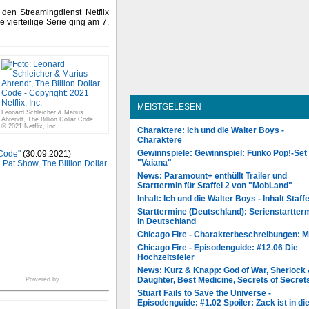
 den Streamingdienst Netflix
 vierteilige Serie ging am 7.
MEISTGELESEN
Leonard Schleicher & Marius
Ahrendt, The Billion Dollar Code
© 2021 Netflix, Inc.
Charaktere: Ich und die Walter Boys -
Charaktere
Gewinnspiele: Gewinnspiel: Funko Pop!-Set
 Code"
(30.09.2021)
"Vaiana"
Pat Show, The Billion Dollar
News: Paramount+ enthüllt Trailer und
Starttermin für Staffel 2 von "MobLand"
Inhalt: Ich und die Walter Boys - Inhalt Staffe
Starttermine (Deutschland): Serienstartter
in Deutschland
Chicago Fire - Charakterbeschreibungen: 
Chicago Fire - Episodenguide: #12.06 Die
Hochzeitsfeier
News: Kurz & Knapp: God of War, Sherlock
Daughter, Best Medicine, Secrets of Secret
Powered by
Stuart Fails to Save the Universe -
Episodenguide: #1.02 Spoiler: Zack ist in di