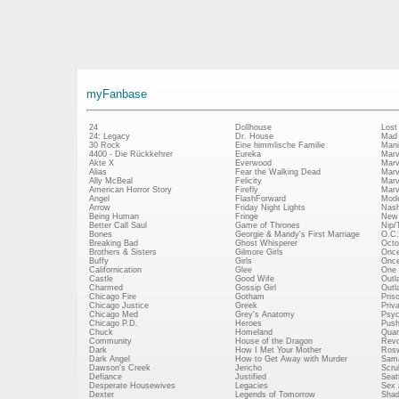
myFanbase
24
Dollhouse
Lost
24: Legacy
Dr. House
Mad
30 Rock
Eine himmlische Familie
Mani
4400 - Die Rückkehrer
Eureka
Marv
Akte X
Everwood
Marv
Alias
Fear the Walking Dead
Marv
Ally McBeal
Felicity
Marv
American Horror Story
Firefly
Marv
Angel
FlashForward
Mode
Arrow
Friday Night Lights
Nash
Being Human
Fringe
New 
Better Call Saul
Game of Thrones
Nip/
Bones
Georgie & Mandy's First Marriage
O.C.
Breaking Bad
Ghost Whisperer
Octo
Brothers & Sisters
Gilmore Girls
Once
Buffy
Girls
Once
Californication
Glee
One 
Castle
Good Wife
Outl
Charmed
Gossip Girl
Outl
Chicago Fire
Gotham
Pris
Chicago Justice
Greek
Priv
Chicago Med
Grey's Anatomy
Psy
Chicago P.D.
Heroes
Push
Chuck
Homeland
Quan
Community
House of the Dragon
Revo
Dark
How I Met Your Mother
Rosw
Dark Angel
How to Get Away with Murder
Sam
Dawson's Creek
Jericho
Scru
Defiance
Justified
Seatt
Desperate Housewives
Legacies
Sex 
Dexter
Legends of Tomorrow
Shad