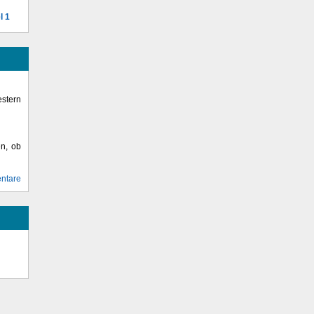
l 1
stern
en, ob
ntare