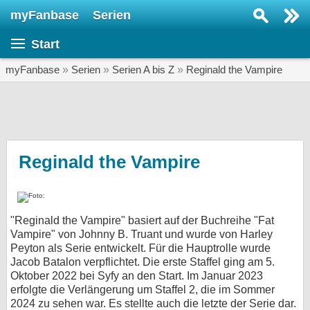
myFanbase
Serien
Serie suchen...
Start
Home
SERIEN
myFanbase
»
Serien
»
Serien A bis Z
»
Reginald the Vampire
Serien
Kolumnen
Interviews
Reginald the Vampire
Veranstaltungen
KULTUR
"Reginald the Vampire" basiert auf der Buchreihe "Fat
Specials
Vampire" von Johnny B. Truant und wurde von Harley
Peyton als Serie entwickelt. Für die Hauptrolle wurde
SERVICE
Jacob Batalon verpflichtet. Die erste Staffel ging am 5.
Gewinnspiele
Oktober 2022 bei Syfy an den Start. Im Januar 2023
erfolgte die Verlängerung um Staffel 2, die im Sommer
Forum
2024 zu sehen war. Es stellte auch die letzte der Serie dar.