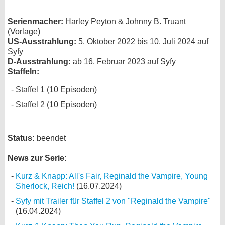
bei X
Serienmacher:
Harley Peyton & Johnny B. Truant
(Vorlage)
bei Facebook
US-Ausstrahlung:
5. Oktober 2022 bis 10. Juli 2024 auf
Syfy
D-Ausstrahlung:
ab 16. Februar 2023 auf Syfy
Kontakt
Staffeln:
Staffel 1 (10 Episoden)
Nutzungsbedingungen
Staffel 2 (10 Episoden)
Datenschutz
Cookie-Einstellungen
Status:
beendet
Impressum
News zur Serie:
Desktop-Ansicht
Kurz & Knapp: All's Fair, Reginald the Vampire, Young
myFanbase
Sherlock, Reich!
(16.07.2024)
Syfy mit Trailer für Staffel 2 von "Reginald the Vampire"
(16.04.2024)