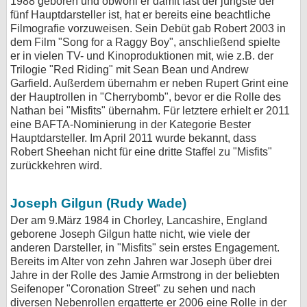
1988 geboren und obwohl er damit fast der jüngste der
fünf Hauptdarsteller ist, hat er bereits eine beachtliche
Filmografie vorzuweisen. Sein Debüt gab Robert 2003 in
dem Film "Song for a Raggy Boy", anschließend spielte
er in vielen TV- und Kinoproduktionen mit, wie z.B. der
Trilogie "Red Riding" mit Sean Bean und Andrew
Garfield. Außerdem übernahm er neben Rupert Grint eine
der Hauptrollen in "Cherrybomb", bevor er die Rolle des
Nathan bei "Misfits" übernahm. Für letztere erhielt er 2011
eine BAFTA-Nominierung in der Kategorie Bester
Hauptdarsteller. Im April 2011 wurde bekannt, dass
Robert Sheehan nicht für eine dritte Staffel zu "Misfits"
zurückkehren wird.
Joseph Gilgun (Rudy Wade)
Der am 9.März 1984 in Chorley, Lancashire, England
geborene Joseph Gilgun hatte nicht, wie viele der
anderen Darsteller, in "Misfits" sein erstes Engagement.
Bereits im Alter von zehn Jahren war Joseph über drei
Jahre in der Rolle des Jamie Armstrong in der beliebten
Seifenoper "Coronation Street" zu sehen und nach
diversen Nebenrollen ergatterte er 2006 eine Rolle in der