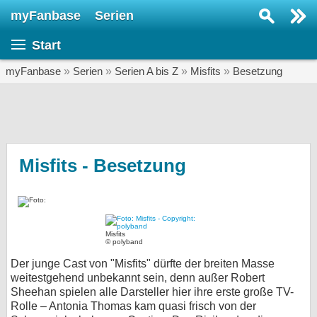
myFanbase
Serien
Serie suchen...
Start
Home
SERIEN
myFanbase
»
Serien
»
Serien A bis Z
»
Misfits
»
Besetzung
Serien
Kolumnen
Interviews
Misfits - Besetzung
Veranstaltungen
KULTUR
Specials
Misfits
© polyband
SERVICE
Der junge Cast von "Misfits" dürfte der breiten Masse
Gewinnspiele
weitestgehend unbekannt sein, denn außer Robert
Sheehan spielen alle Darsteller hier ihre erste große TV-
Rolle – Antonia Thomas kam quasi frisch von der
Forum