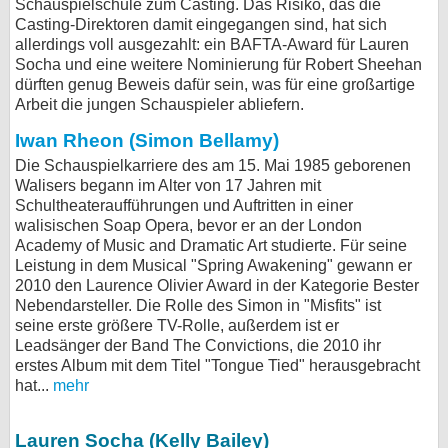
Schauspielschule zum Casting. Das Risiko, das die
Casting-Direktoren damit eingegangen sind, hat sich
bei X
allerdings voll ausgezahlt: ein BAFTA-Award für Lauren
Socha und eine weitere Nominierung für Robert Sheehan
bei Facebook
dürften genug Beweis dafür sein, was für eine großartige
Arbeit die jungen Schauspieler abliefern.
Kontakt
Iwan Rheon (Simon Bellamy)
Die Schauspielkarriere des am 15. Mai 1985 geborenen
Nutzungsbedingungen
Walisers begann im Alter von 17 Jahren mit
Schultheateraufführungen und Auftritten in einer
Datenschutz
walisischen Soap Opera, bevor er an der London
Academy of Music and Dramatic Art studierte. Für seine
Cookie-Einstellungen
Leistung in dem Musical "Spring Awakening" gewann er
2010 den Laurence Olivier Award in der Kategorie Bester
Nebendarsteller. Die Rolle des Simon in "Misfits" ist
Impressum
seine erste größere TV-Rolle, außerdem ist er
Desktop-Ansicht
Leadsänger der Band The Convictions, die 2010 ihr
erstes Album mit dem Titel "Tongue Tied" herausgebracht
myFanbase
hat...
mehr
Lauren Socha (Kelly Bailey)