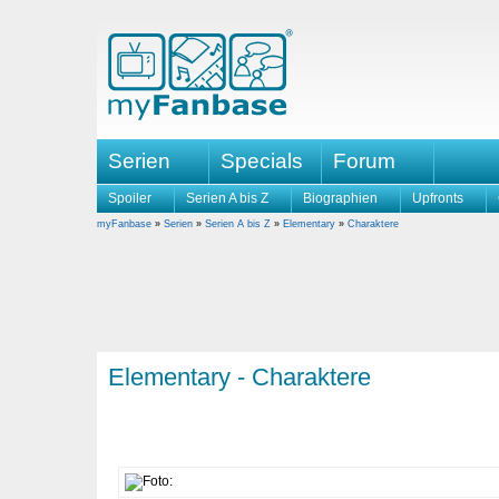
Serien
Specials
Forum
Spoiler
Serien A bis Z
Biographien
Upfronts
myFanbase
»
Serien
»
Serien A bis Z
»
Elementary
»
Charaktere
Elementary - Charaktere