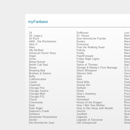
myFanbase
24
Dollhouse
Lost
24: Legacy
Dr. House
Mad
30 Rock
Eine himmlische Familie
Mani
4400 - Die Rückkehrer
Eureka
Marv
Akte X
Everwood
Marv
Alias
Fear the Walking Dead
Marv
Ally McBeal
Felicity
Marv
American Horror Story
Firefly
Marv
Angel
FlashForward
Mode
Arrow
Friday Night Lights
Nash
Being Human
Fringe
New 
Better Call Saul
Game of Thrones
Nip/
Bones
Georgie & Mandy's First Marriage
O.C.
Breaking Bad
Ghost Whisperer
Octo
Brothers & Sisters
Gilmore Girls
Once
Buffy
Girls
Once
Californication
Glee
One 
Castle
Good Wife
Outl
Charmed
Gossip Girl
Outl
Chicago Fire
Gotham
Pris
Chicago Justice
Greek
Priv
Chicago Med
Grey's Anatomy
Psy
Chicago P.D.
Heroes
Push
Chuck
Homeland
Quan
Community
House of the Dragon
Revo
Dark
How I Met Your Mother
Rosw
Dark Angel
How to Get Away with Murder
Sam
Dawson's Creek
Jericho
Scru
Defiance
Justified
Seatt
Desperate Housewives
Legacies
Sex 
Dexter
Legends of Tomorrow
Shad
Die himmlische Joan
Life Unexpected
Small