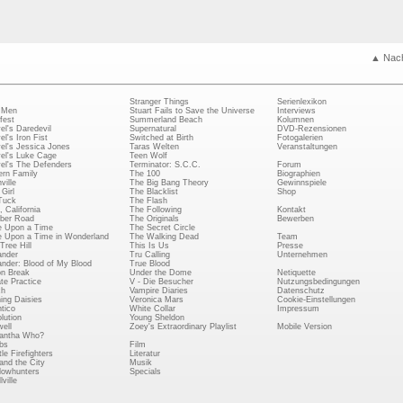
▲ Nac
Stranger Things
Serienlexikon
 Men
Stuart Fails to Save the Universe
Interviews
fest
Summerland Beach
Kolumnen
el's Daredevil
Supernatural
DVD-Rezensionen
el's Iron Fist
Switched at Birth
Fotogalerien
el's Jessica Jones
Taras Welten
Veranstaltungen
el's Luke Cage
Teen Wolf
el's The Defenders
Terminator: S.C.C.
Forum
rn Family
The 100
Biographien
ville
The Big Bang Theory
Gewinnspiele
Girl
The Blacklist
Shop
Tuck
The Flash
, California
The Following
Kontakt
ber Road
The Originals
Bewerben
 Upon a Time
The Secret Circle
 Upon a Time in Wonderland
The Walking Dead
Team
Tree Hill
This Is Us
Presse
ander
Tru Calling
Unternehmen
ander: Blood of My Blood
True Blood
on Break
Under the Dome
Netiquette
ate Practice
V - Die Besucher
Nutzungsbedingungen
ch
Vampire Diaries
Datenschutz
ing Daisies
Veronica Mars
Cookie-Einstellungen
tico
White Collar
Impressum
lution
Young Sheldon
ell
Zoey's Extraordinary Playlist
Mobile Version
antha Who?
bs
Film
le Firefighters
Literatur
and the City
Musik
owhunters
Specials
ville