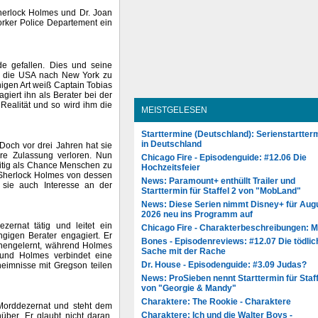
Sherlock Holmes und Dr. Joan
rker Police Departement ein
e gefallen. Dies und seine
in die USA nach New York zu
igen Art weiß Captain Tobias
giert ihn als Berater bei der
Realität und so wird ihm die
MEISTGELESEN
Starttermine (Deutschland): Serienstartter
in Deutschland
Doch vor drei Jahren hat sie
hre Zulassung verloren. Nun
Chicago Fire - Episodenguide: #12.06 Die
zeitig als Chance Menschen zu
Hochzeitsfeier
r Sherlock Holmes von dessen
News: Paramount+ enthüllt Trailer und
s sie auch Interesse an der
Starttermin für Staffel 2 von "MobLand"
News: Diese Serien nimmt Disney+ für Aug
2026 neu ins Programm auf
ernat tätig und leitet ein
Chicago Fire - Charakterbeschreibungen: 
ngigen Berater engagiert. Er
Bones - Episodenreviews: #12.07 Die tödlic
ennengelernt, während Holmes
Sache mit der Rache
 und Holmes verbindet eine
Dr. House - Episodenguide: #3.09 Judas?
eimnisse mit Gregson teilen
News: ProSieben nennt Starttermin für Staff
von "Georgie & Mandy"
Charaktere: The Rookie - Charaktere
Morddezernat und steht dem
Charaktere: Ich und die Walter Boys -
ber. Er glaubt nicht daran,