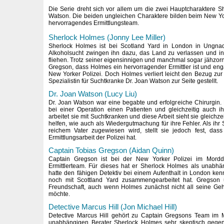
Die Serie dreht sich vor allem um die zwei Hauptcharaktere 
Watson. Die beiden ungleichen Charaktere bilden beim New Yo
hervorragendes Ermittlungsteam.
Sherlock Holmes (Jonny Lee Miller)
Sherlock Holmes ist bei Scotland Yard in London in Ungnad
Alkoholsucht zwingen ihn dazu, das Land zu verlassen und 
fliehen. Trotz seiner eigensinnigen und manchmal sogar jähzorn
Gregson, dass Holmes ein hervorragender Ermittler ist und enga
New Yorker Polizei. Doch Holmes verliert leicht den Bezug zur 
Spezialistin für Suchtkranke Dr. Joan Watson zur Seite gestellt.
Dr. Joan Watson (Lucy Liu)
Dr. Joan Watson war eine begabte und erfolgreiche Chirurgin. 
bei einer Operation einen Patienten und gleichzeitig auch i
arbeitet sie mit Suchtkranken und diese Arbeit sieht sie gleich
helfen, wie auch als Wiedergutmachung für ihre Fehler. Als ih
reichem Vater zugewiesen wird, stellt sie jedoch fest, das
Ermittlungsarbeit der Polizei hat.
Captain Tobias Gregson (Aidan Quinn)
Captain Gregson ist bei der New Yorker Polizei im Morddez
Ermittlerteam. Für dieses hat er Sherlock Holmes als unabhä
hatte den fähigen Detektiv bei einem Aufenthalt in London k
noch mit Scottland Yard zusammengearbeitet hat. Gregson
Freundschaft, auch wenn Holmes zunächst nicht all seine Geh
möchte.
Detective Marcus Hill (Jon Michael Hill)
Detective Marcus Hill gehört zu Captain Gregsons Team im 
unabhängigen Berater Sherlock Holmes sehr skeptisch gegenü