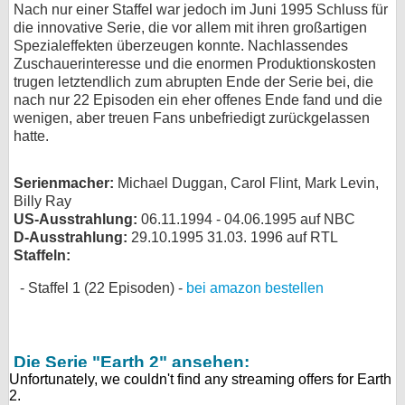
Nach nur einer Staffel war jedoch im Juni 1995 Schluss für
bei X
die innovative Serie, die vor allem mit ihren großartigen
Spezialeffekten überzeugen konnte. Nachlassendes
Zuschauerinteresse und die enormen Produktionskosten
bei Facebook
trugen letztendlich zum abrupten Ende der Serie bei, die
nach nur 22 Episoden ein eher offenes Ende fand und die
wenigen, aber treuen Fans unbefriedigt zurückgelassen
Kontakt
hatte.
Nutzungsbedingungen
Serienmacher:
Michael Duggan, Carol Flint, Mark Levin,
Datenschutz
Billy Ray
US-Ausstrahlung:
06.11.1994 - 04.06.1995 auf NBC
D-Ausstrahlung:
29.10.1995 31.03. 1996 auf RTL
Cookie-Einstellungen
Staffeln:
Impressum
Staffel 1 (22 Episoden) -
bei amazon bestellen
Desktop-Ansicht
myFanbase
Die Serie "Earth 2" ansehen: