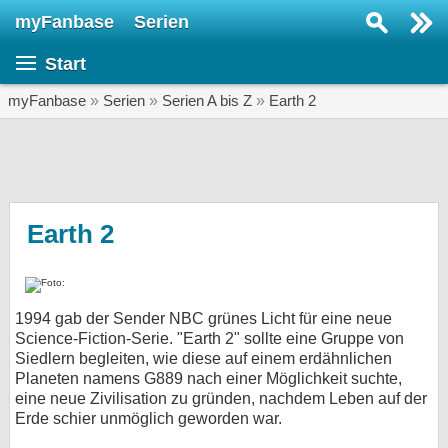
myFanbase
Serien
Serie suchen...
Start
Home
SERIEN
myFanbase
»
Serien
»
Serien A bis Z
»
Earth 2
Serien
Kolumnen
Interviews
Earth 2
Veranstaltungen
KULTUR
1994 gab der Sender NBC grünes Licht für eine neue
Specials
Science-Fiction-Serie. "Earth 2" sollte eine Gruppe von
Siedlern begleiten, wie diese auf einem erdähnlichen
SERVICE
Planeten namens G889 nach einer Möglichkeit suchte,
Gewinnspiele
eine neue Zivilisation zu gründen, nachdem Leben auf der
Erde schier unmöglich geworden war.
Forum