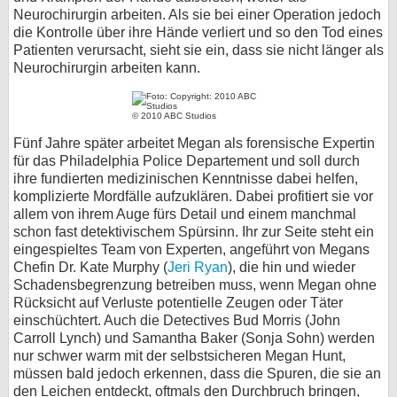
Neurochirurgin arbeiten. Als sie bei einer Operation jedoch
die Kontrolle über ihre Hände verliert und so den Tod eines
Patienten verursacht, sieht sie ein, dass sie nicht länger als
Neurochirurgin arbeiten kann.
© 2010 ABC Studios
Fünf Jahre später arbeitet Megan als forensische Expertin
für das Philadelphia Police Departement und soll durch
ihre fundierten medizinischen Kenntnisse dabei helfen,
komplizierte Mordfälle aufzuklären. Dabei profitiert sie vor
allem von ihrem Auge fürs Detail und einem manchmal
schon fast detektivischem Spürsinn. Ihr zur Seite steht ein
eingespieltes Team von Experten, angeführt von Megans
Chefin Dr. Kate Murphy (
Jeri Ryan
), die hin und wieder
Schadensbegrenzung betreiben muss, wenn Megan ohne
Rücksicht auf Verluste potentielle Zeugen oder Täter
einschüchtert. Auch die Detectives Bud Morris (John
Carroll Lynch) und Samantha Baker (Sonja Sohn) werden
nur schwer warm mit der selbstsicheren Megan Hunt,
müssen bald jedoch erkennen, dass die Spuren, die sie an
den Leichen entdeckt, oftmals den Durchbruch bringen,