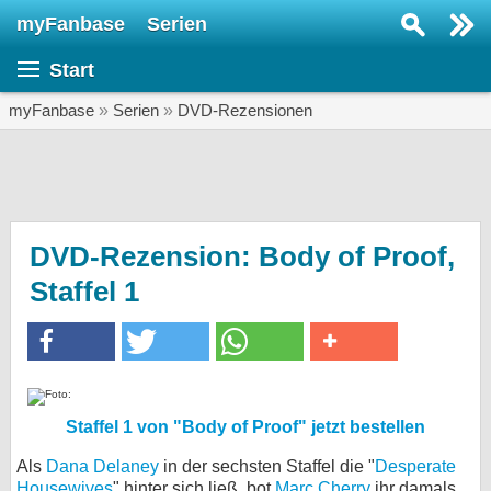
myFanbase
Serien
Serie suchen...
Start
Home
SERIEN
myFanbase
»
Serien
»
DVD-Rezensionen
Serien
Kolumnen
Interviews
DVD-Rezension: Body of Proof,
Staffel 1
Veranstaltungen
KULTUR
Specials
SERVICE
Staffel 1 von "Body of Proof" jetzt bestellen
Gewinnspiele
Als
Dana Delaney
in der sechsten Staffel die "
Desperate
Forum
Housewives
" hinter sich ließ, bot
Marc Cherry
ihr damals