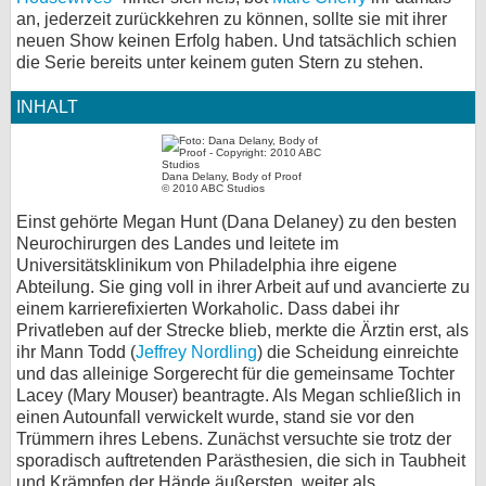
an, jederzeit zurückkehren zu können, sollte sie mit ihrer
bei X
neuen Show keinen Erfolg haben. Und tatsächlich schien
die Serie bereits unter keinem guten Stern zu stehen.
bei Facebook
INHALT
Kontakt
Dana Delany, Body of Proof
© 2010 ABC Studios
Nutzungsbedingungen
Einst gehörte Megan Hunt (Dana Delaney) zu den besten
Datenschutz
Neurochirurgen des Landes und leitete im
Universitätsklinikum von Philadelphia ihre eigene
Abteilung. Sie ging voll in ihrer Arbeit auf und avancierte zu
Cookie-Einstellungen
einem karrierefixierten Workaholic. Dass dabei ihr
Privatleben auf der Strecke blieb, merkte die Ärztin erst, als
Impressum
ihr Mann Todd (
Jeffrey Nordling
) die Scheidung einreichte
Desktop-Ansicht
und das alleinige Sorgerecht für die gemeinsame Tochter
Lacey (Mary Mouser) beantragte. Als Megan schließlich in
myFanbase
einen Autounfall verwickelt wurde, stand sie vor den
Trümmern ihres Lebens. Zunächst versuchte sie trotz der
sporadisch auftretenden Parästhesien, die sich in Taubheit
und Krämpfen der Hände äußersten, weiter als