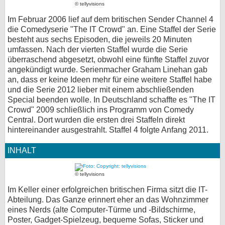
© tellyvisions
bei X
Im Februar 2006 lief auf dem britischen Sender Channel 4
die Comedyserie "The IT Crowd" an. Eine Staffel der Serie
bei Facebook
besteht aus sechs Episoden, die jeweils 20 Minuten
umfassen. Nach der vierten Staffel wurde die Serie
überraschend abgesetzt, obwohl eine fünfte Staffel zuvor
Kontakt
angekündigt wurde. Serienmacher Graham Linehan gab
an, dass er keine Ideen mehr für eine weitere Staffel habe
und die Serie 2012 lieber mit einem abschließenden
Nutzungsbedingungen
Special beenden wolle. In Deutschland schaffte es "The IT
Crowd" 2009 schließlich ins Programm von Comedy
Datenschutz
Central. Dort wurden die ersten drei Staffeln direkt
hintereinander ausgestrahlt. Staffel 4 folgte Anfang 2011.
Cookie-Einstellungen
INHALT
Impressum
Desktop-Ansicht
© tellyvisions
myFanbase
Im Keller einer erfolgreichen britischen Firma sitzt die IT-
Abteilung. Das Ganze erinnert eher an das Wohnzimmer
eines Nerds (alte Computer-Türme und -Bildschirme,
Poster, Gadget-Spielzeug, bequeme Sofas, Sticker und