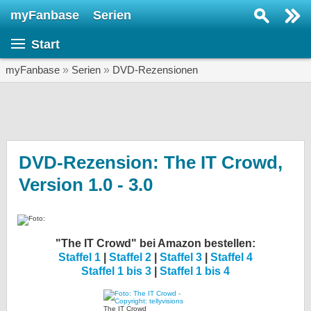
myFanbase
Serien
Serie suchen...
Start
Home
SERIEN
myFanbase
»
Serien
»
DVD-Rezensionen
Serien
Kolumnen
Interviews
DVD-Rezension: The IT Crowd,
Version 1.0 - 3.0
Veranstaltungen
KULTUR
Specials
"The IT Crowd" bei Amazon bestellen:
SERVICE
Staffel 1
|
Staffel 2
|
Staffel 3
|
Staffel 4
Gewinnspiele
Staffel 1 bis 3
|
Staffel 1 bis 4
Forum
The IT Crowd