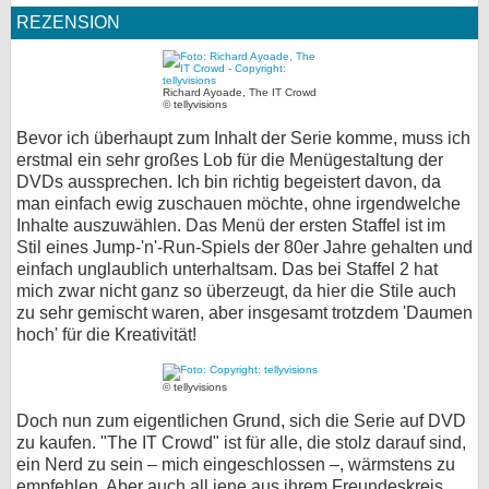
REZENSION
Richard Ayoade, The IT Crowd
© tellyvisions
Bevor ich überhaupt zum Inhalt der Serie komme, muss ich
erstmal ein sehr großes Lob für die Menügestaltung der
DVDs aussprechen. Ich bin richtig begeistert davon, da
man einfach ewig zuschauen möchte, ohne irgendwelche
Inhalte auszuwählen. Das Menü der ersten Staffel ist im
Stil eines Jump-'n'-Run-Spiels der 80er Jahre gehalten und
einfach unglaublich unterhaltsam. Das bei Staffel 2 hat
mich zwar nicht ganz so überzeugt, da hier die Stile auch
zu sehr gemischt waren, aber insgesamt trotzdem 'Daumen
hoch' für die Kreativität!
© tellyvisions
Doch nun zum eigentlichen Grund, sich die Serie auf DVD
zu kaufen. "The IT Crowd" ist für alle, die stolz darauf sind,
ein Nerd zu sein – mich eingeschlossen –, wärmstens zu
empfehlen. Aber auch all jene aus ihrem Freundeskreis,