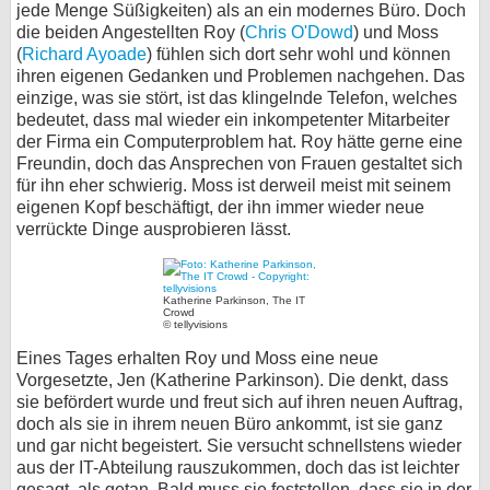
jede Menge Süßigkeiten) als an ein modernes Büro. Doch
die beiden Angestellten Roy (
Chris O'Dowd
) und Moss
(
Richard Ayoade
) fühlen sich dort sehr wohl und können
ihren eigenen Gedanken und Problemen nachgehen. Das
einzige, was sie stört, ist das klingelnde Telefon, welches
bedeutet, dass mal wieder ein inkompetenter Mitarbeiter
der Firma ein Computerproblem hat. Roy hätte gerne eine
Freundin, doch das Ansprechen von Frauen gestaltet sich
für ihn eher schwierig. Moss ist derweil meist mit seinem
eigenen Kopf beschäftigt, der ihn immer wieder neue
verrückte Dinge ausprobieren lässt.
Katherine Parkinson, The IT
Crowd
© tellyvisions
Eines Tages erhalten Roy und Moss eine neue
Vorgesetzte, Jen (Katherine Parkinson). Die denkt, dass
sie befördert wurde und freut sich auf ihren neuen Auftrag,
doch als sie in ihrem neuen Büro ankommt, ist sie ganz
und gar nicht begeistert. Sie versucht schnellstens wieder
aus der IT-Abteilung rauszukommen, doch das ist leichter
gesagt, als getan. Bald muss sie feststellen, dass sie in der