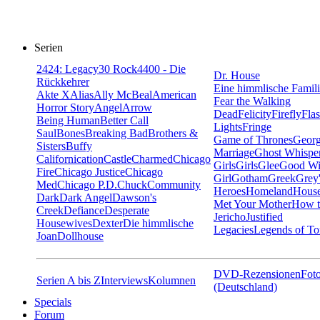
Serien
24
24: Legacy
30 Rock
4400 - Die
Dr. House
Rückkehrer
Eine himmlische Famil
Akte X
Alias
Ally McBeal
American
Fear the Walking
Horror Story
Angel
Arrow
Dead
Felicity
Firefly
Fla
Being Human
Better Call
Lights
Fringe
Saul
Bones
Breaking Bad
Brothers &
Game of Thrones
Georg
Sisters
Buffy
Marriage
Ghost Whispe
Californication
Castle
Charmed
Chicago
Girls
Girls
Glee
Good Wi
Fire
Chicago Justice
Chicago
Girl
Gotham
Greek
Grey
Med
Chicago P.D.
Chuck
Community
Heroes
Homeland
House
Dark
Dark Angel
Dawson's
Met Your Mother
How t
Creek
Defiance
Desperate
Jericho
Justified
Housewives
Dexter
Die himmlische
Legacies
Legends of T
Joan
Dollhouse
DVD-Rezensionen
Foto
Serien A bis Z
Interviews
Kolumnen
(Deutschland)
Specials
Forum