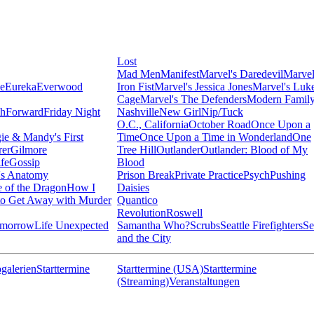
Lost
Mad Men
Manifest
Marvel's Daredevil
Marvel
ie
Eureka
Everwood
Iron Fist
Marvel's Jessica Jones
Marvel's Luk
Cage
Marvel's The Defenders
Modern Famil
shForward
Friday Night
Nashville
New Girl
Nip/Tuck
O.C., California
October Road
Once Upon a
ie & Mandy's First
Time
Once Upon a Time in Wonderland
One
rer
Gilmore
Tree Hill
Outlander
Outlander: Blood of My
fe
Gossip
Blood
's Anatomy
Prison Break
Private Practice
Psych
Pushing
 of the Dragon
How I
Daisies
o Get Away with Murder
Quantico
Revolution
Roswell
omorrow
Life Unexpected
Samantha Who?
Scrubs
Seattle Firefighters
Se
and the City
galerien
Starttermine
Starttermine (USA)
Starttermine
(Streaming)
Veranstaltungen