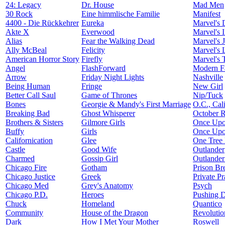
24: Legacy
Dr. House
Mad Men
30 Rock
Eine himmlische Familie
Manifest
4400 - Die Rückkehrer
Eureka
Marvel's 
Akte X
Everwood
Marvel's I
Alias
Fear the Walking Dead
Marvel's J
Ally McBeal
Felicity
Marvel's 
American Horror Story
Firefly
Marvel's 
Angel
FlashForward
Modern F
Arrow
Friday Night Lights
Nashville
Being Human
Fringe
New Girl
Better Call Saul
Game of Thrones
Nip/Tuck
Bones
Georgie & Mandy's First Marriage
O.C., Cali
Breaking Bad
Ghost Whisperer
October 
Brothers & Sisters
Gilmore Girls
Once Upo
Buffy
Girls
Once Upo
Californication
Glee
One Tree 
Castle
Good Wife
Outlander
Charmed
Gossip Girl
Outlander
Chicago Fire
Gotham
Prison Br
Chicago Justice
Greek
Private Pr
Chicago Med
Grey's Anatomy
Psych
Chicago P.D.
Heroes
Pushing D
Chuck
Homeland
Quantico
Community
House of the Dragon
Revolutio
Dark
How I Met Your Mother
Roswell