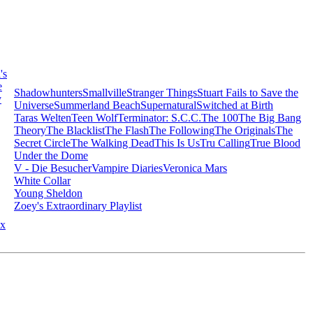
's
e
Shadowhunters
Smallville
Stranger Things
Stuart Fails to Save the
y
Universe
Summerland Beach
Supernatural
Switched at Birth
Taras Welten
Teen Wolf
Terminator: S.C.C.
The 100
The Big Bang
Theory
The Blacklist
The Flash
The Following
The Originals
The
Secret Circle
The Walking Dead
This Is Us
Tru Calling
True Blood
Under the Dome
V - Die Besucher
Vampire Diaries
Veronica Mars
White Collar
Young Sheldon
Zoey's Extraordinary Playlist
x