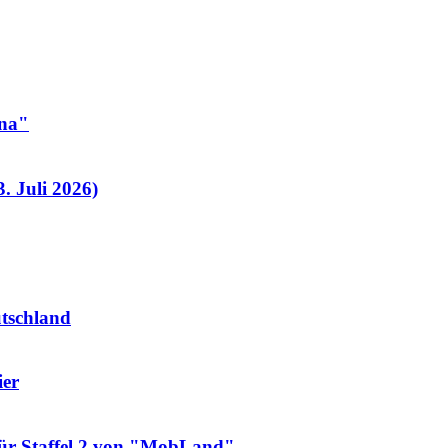
ana"
. Juli 2026)
utschland
ier
für Staffel 2 von "MobLand"