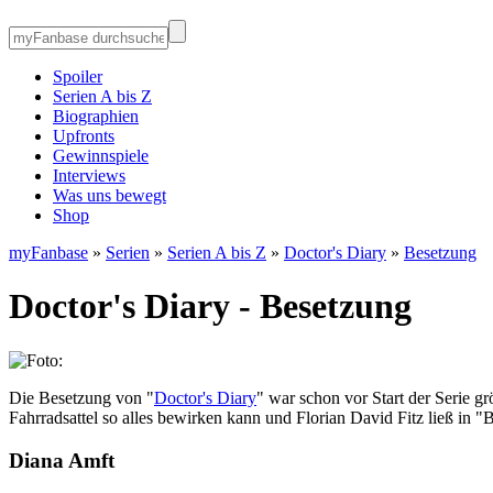
Spoiler
Serien A bis Z
Biographien
Upfronts
Gewinnspiele
Interviews
Was uns bewegt
Shop
myFanbase
»
Serien
»
Serien A bis Z
»
Doctor's Diary
»
Besetzung
Doctor's Diary - Besetzung
Die Besetzung von "
Doctor's Diary
" war schon vor Start der Serie 
Fahrradsattel so alles bewirken kann und Florian David Fitz ließ in "
Diana Amft