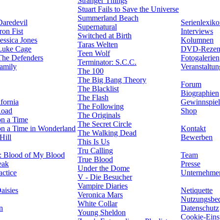
Stranger Things
Stuart Fails to Save the Universe
Summerland Beach
Daredevil
Serienlexik
Supernatural
ron Fist
Interviews
Switched at Birth
essica Jones
Kolumnen
Taras Welten
Luke Cage
DVD-Rezen
Teen Wolf
The Defenders
Fotogalerien
Terminator: S.C.C.
amily
Veranstaltu
The 100
The Big Bang Theory
Forum
The Blacklist
Biographien
The Flash
fornia
Gewinnspiel
The Following
Road
Shop
The Originals
n a Time
The Secret Circle
n a Time in Wonderland
Kontakt
The Walking Dead
Hill
Bewerben
This Is Us
Tru Calling
: Blood of My Blood
Team
True Blood
eak
Presse
Under the Dome
actice
Unternehme
V - Die Besucher
Vampire Diaries
aisies
Netiquette
Veronica Mars
Nutzungsbe
White Collar
n
Datenschutz
Young Sheldon
Cookie-Eins