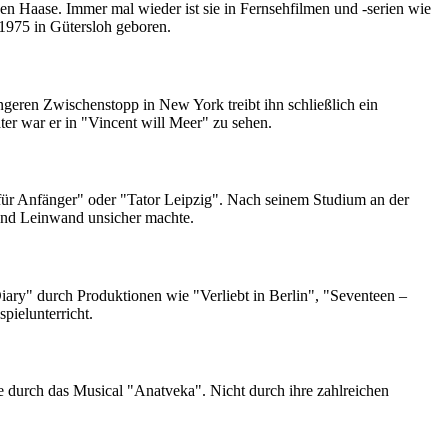
n Haase. Immer mal wieder ist sie in Fernsehfilmen und -serien wie
1975 in Gütersloh geboren.
geren Zwischenstopp in New York treibt ihn schließlich ein
er war er in "Vincent will Meer" zu sehen.
für Anfänger" oder "Tator Leipzig". Nach seinem Studium an der
 und Leinwand unsicher machte.
 Diary" durch Produktionen wie "Verliebt in Berlin", "Seventeen –
pielunterricht.
e durch das Musical "Anatveka". Nicht durch ihre zahlreichen