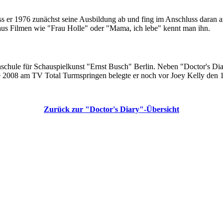
ss er 1976 zunächst seine Ausbildung ab und fing im Anschluss daran am
h aus Filmen wie "Frau Holle" oder "Mama, ich lebe" kennt man ihn.
schule für Schauspielkunst "Ernst Busch" Berlin. Neben "Doctor's Diar
 2008 am TV Total Turmspringen belegte er noch vor Joey Kelly den 1
Zurück zur "Doctor's Diary"-Übersicht