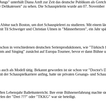
gs" unterhält Diana Amft zur Zeit das deutsche Publikum als Gretche
e Delikatessen" zu sehen. Die Schauspielerin wurde am 07. November 
itur nach Boston, um dort Schauspielerei zu studieren. Mit einem län
 Til Schweiger und Christian Ulmen in "Männerherzen", ein Jahr spät
 schon in verschiedenen deutschen Serienproduktionen, wie "Türkisch 
aints and Singing" zunächst auf Europa-Tournee, bevor er dann Bühne
rn auch als Modell tätig. Bekannt geworden ist sie schon vor "Doctor's
der Schauspielkarriere anfing, hatte sie privaten Gesangs- und Schaus
en Lebensjahr Ballettunterricht. Ihre erste Bühnenerfahrung machte si
ielen der "Drei ???" oder "TKKG" war sie beteiligt.