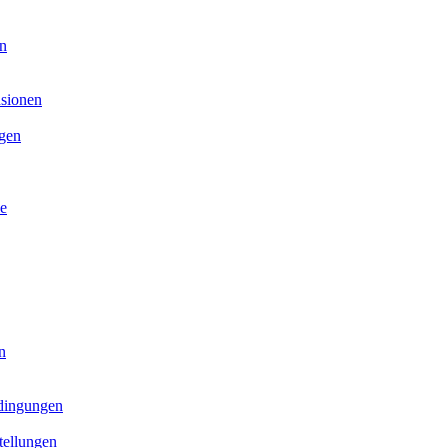
on
sionen
ngen
e
n
dingungen
tellungen