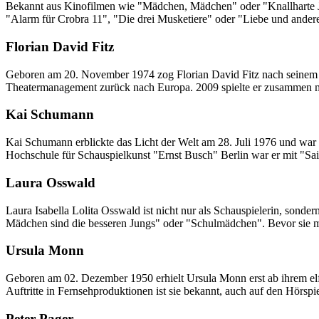
Bekannt aus Kinofilmen wie "Mädchen, Mädchen" oder "Knallharte Jun
"Alarm für Crobra 11", "Die drei Musketiere" oder "Liebe und ander
Florian David Fitz
Geboren am 20. November 1974 zog Florian David Fitz nach seinem Ab
Theatermanagement zurück nach Europa. 2009 spielte er zusammen mit
Kai Schumann
Kai Schumann erblickte das Licht der Welt am 28. Juli 1976 und war
Hochschule für Schauspielkunst "Ernst Busch" Berlin war er mit "S
Laura Osswald
Laura Isabella Lolita Osswald ist nicht nur als Schauspielerin, sonde
Mädchen sind die besseren Jungs" oder "Schulmädchen". Bevor sie mit 
Ursula Monn
Geboren am 02. Dezember 1950 erhielt Ursula Monn erst ab ihrem elft
Auftritte in Fernsehproduktionen ist sie bekannt, auch auf den Hörsp
Peter Pager