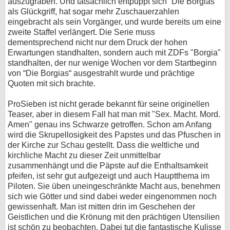
auszugraben. Und tatsächlich entpuppt sich “Die Borgias“
als Glückgriff, hat sogar mehr Zuschauerzahlen
bei X
eingebracht als sein Vorgänger, und wurde bereits um eine
zweite Staffel verlängert. Die Serie muss
bei Facebook
dementsprechend nicht nur dem Druck der hohen
Erwartungen standhalten, sondern auch mit ZDFs "Borgia"
standhalten, der nur wenige Wochen vor dem Startbeginn
Kontakt
von “Die Borgias“ ausgestrahlt wurde und prächtige
Quoten mit sich brachte.
Nutzungsbedingungen
ProSieben ist nicht gerade bekannt für seine originellen
Datenschutz
Teaser, aber in diesem Fall hat man mit "Sex. Macht. Mord.
Amen" genau ins Schwarze getroffen. Schon am Anfang
wird die Skrupellosigkeit des Papstes und das Pfuschen in
Cookie-Einstellungen
der Kirche zur Schau gestellt. Dass die weltliche und
kirchliche Macht zu dieser Zeit unmittelbar
Impressum
zusammenhängt und die Päpste auf die Enthaltsamkeit
pfeifen, ist sehr gut aufgezeigt und auch Hauptthema im
Desktop-Ansicht
Piloten. Sie üben uneingeschränkte Macht aus, benehmen
myFanbase
sich wie Götter und sind dabei weder eingenommen noch
gewissenhaft. Man ist mitten drin im Geschehen der
Geistlichen und die Krönung mit den prächtigen Utensilien
ist schön zu beobachten. Dabei tut die fantastische Kulisse