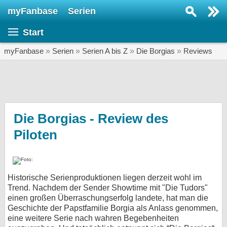
myFanbase
Serien
Serie suchen...
Start
Home
SERIEN
myFanbase
»
Serien
»
Serien A bis Z
»
Die Borgias
»
Reviews
Serien
Kolumnen
Interviews
Die Borgias - Review des
Piloten
Veranstaltungen
KULTUR
Specials
Historische Serienproduktionen liegen derzeit wohl im
SERVICE
Trend. Nachdem der Sender Showtime mit "Die Tudors"
Gewinnspiele
einen großen Überraschungserfolg landete, hat man die
Geschichte der Papstfamilie Borgia als Anlass genommen,
eine weitere Serie nach wahren Begebenheiten
Forum