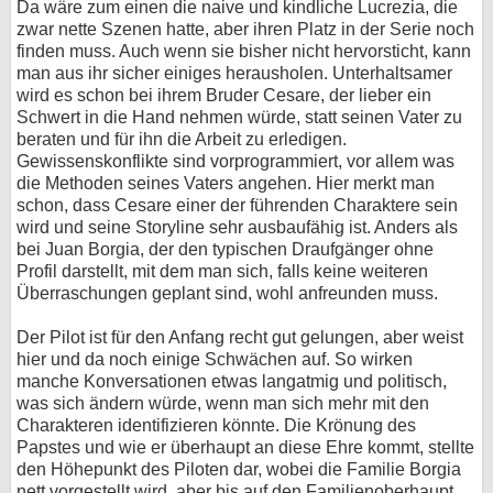
Da wäre zum einen die naive und kindliche Lucrezia, die
zwar nette Szenen hatte, aber ihren Platz in der Serie noch
finden muss. Auch wenn sie bisher nicht hervorsticht, kann
man aus ihr sicher einiges herausholen. Unterhaltsamer
wird es schon bei ihrem Bruder Cesare, der lieber ein
Schwert in die Hand nehmen würde, statt seinen Vater zu
beraten und für ihn die Arbeit zu erledigen.
Gewissenskonflikte sind vorprogrammiert, vor allem was
die Methoden seines Vaters angehen. Hier merkt man
schon, dass Cesare einer der führenden Charaktere sein
wird und seine Storyline sehr ausbaufähig ist. Anders als
bei Juan Borgia, der den typischen Draufgänger ohne
Profil darstellt, mit dem man sich, falls keine weiteren
Überraschungen geplant sind, wohl anfreunden muss.
Der Pilot ist für den Anfang recht gut gelungen, aber weist
hier und da noch einige Schwächen auf. So wirken
manche Konversationen etwas langatmig und politisch,
was sich ändern würde, wenn man sich mehr mit den
Charakteren identifizieren könnte. Die Krönung des
Papstes und wie er überhaupt an diese Ehre kommt, stellte
den Höhepunkt des Piloten dar, wobei die Familie Borgia
nett vorgestellt wird, aber bis auf den Familienoberhaupt