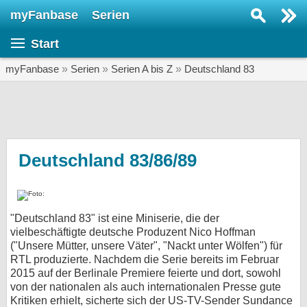
myFanbase
Serien
Serie suchen...
Start
Home
SERIEN
myFanbase
»
Serien
»
Serien A bis Z
»
Deutschland 83
Serien
Kolumnen
Interviews
Deutschland 83/86/89
Veranstaltungen
KULTUR
"Deutschland 83" ist eine Miniserie, die der
Specials
vielbeschäftigte deutsche Produzent Nico Hoffman
("Unsere Mütter, unsere Väter", "Nackt unter Wölfen") für
SERVICE
RTL produzierte. Nachdem die Serie bereits im Februar
Gewinnspiele
2015 auf der Berlinale Premiere feierte und dort, sowohl
von der nationalen als auch internationalen Presse gute
Forum
Kritiken erhielt, sicherte sich der US-TV-Sender Sundance