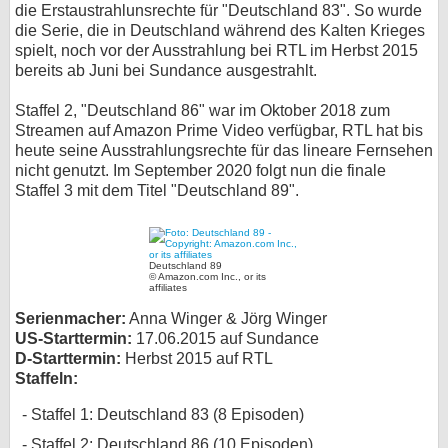
die Erstaustrahlunsrechte für "Deutschland 83". So wurde
bei X
die Serie, die in Deutschland während des Kalten Krieges
spielt, noch vor der Ausstrahlung bei RTL im Herbst 2015
bereits ab Juni bei Sundance ausgestrahlt.
bei Facebook
Staffel 2, "Deutschland 86" war im Oktober 2018 zum
Streamen auf Amazon Prime Video verfügbar, RTL hat bis
Kontakt
heute seine Ausstrahlungsrechte für das lineare Fernsehen
nicht genutzt. Im September 2020 folgt nun die finale
Nutzungsbedingungen
Staffel 3 mit dem Titel "Deutschland 89".
Datenschutz
Cookie-Einstellungen
Deutschland 89
© Amazon.com Inc., or its
affiliates
Impressum
Serienmacher:
Anna Winger & Jörg Winger
US-Starttermin:
17.06.2015 auf Sundance
Desktop-Ansicht
D-Starttermin:
Herbst 2015 auf RTL
myFanbase
Staffeln:
Staffel 1: Deutschland 83 (8 Episoden)
Staffel 2: Deutschland 86 (10 Episoden)