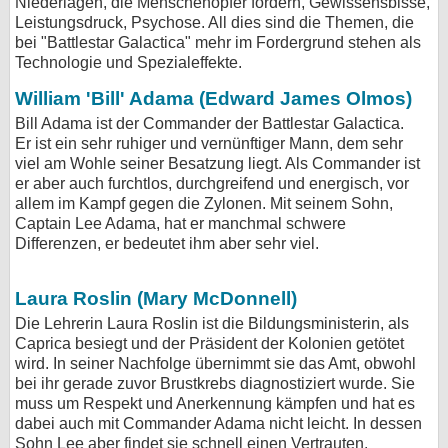
Niederlagen, die Menschenopfer fordern, Gewissensbisse,
Leistungsdruck, Psychose. All dies sind die Themen, die
bei X
bei "Battlestar Galactica" mehr im Fordergrund stehen als
Technologie und Spezialeffekte.
bei Facebook
William 'Bill' Adama (Edward James Olmos)
Bill Adama ist der Commander der Battlestar Galactica.
Kontakt
Er ist ein sehr ruhiger und vernünftiger Mann, dem sehr
viel am Wohle seiner Besatzung liegt. Als Commander ist
Nutzungsbedingungen
er aber auch furchtlos, durchgreifend und energisch, vor
allem im Kampf gegen die Zylonen. Mit seinem Sohn,
Datenschutz
Captain Lee Adama, hat er manchmal schwere
Differenzen, er bedeutet ihm aber sehr viel.
Cookie-Einstellungen
Laura Roslin (Mary McDonnell)
Impressum
Die Lehrerin Laura Roslin ist die Bildungsministerin, als
Desktop-Ansicht
Caprica besiegt und der Präsident der Kolonien getötet
wird. In seiner Nachfolge übernimmt sie das Amt, obwohl
myFanbase
bei ihr gerade zuvor Brustkrebs diagnostiziert wurde. Sie
muss um Respekt und Anerkennung kämpfen und hat es
dabei auch mit Commander Adama nicht leicht. In dessen
Sohn Lee aber findet sie schnell einen Vertrauten.