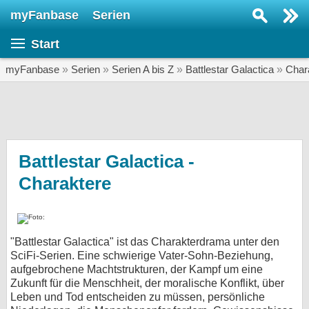
myFanbase
Serien
Serie suchen...
Start
Home
SERIEN
myFanbase
»
Serien
»
Serien A bis Z
»
Battlestar Galactica
»
Char
Serien
Kolumnen
Interviews
Battlestar Galactica -
Charaktere
Veranstaltungen
KULTUR
Specials
"Battlestar Galactica" ist das Charakterdrama unter den
SERVICE
SciFi-Serien. Eine schwierige Vater-Sohn-Beziehung,
Gewinnspiele
aufgebrochene Machtstrukturen, der Kampf um eine
Zukunft für die Menschheit, der moralische Konflikt, über
Leben und Tod entscheiden zu müssen, persönliche
Forum