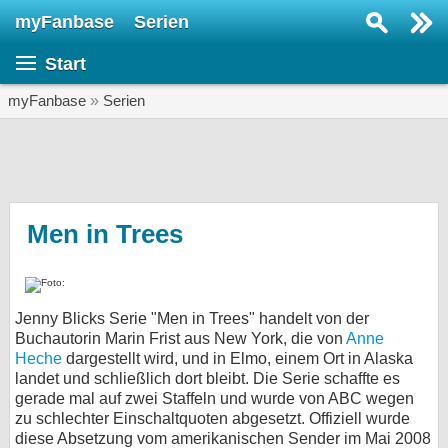
myFanbase
Serien
Serie suchen...
Start
Home
SERIEN
myFanbase
»
Serien
Serien
Kolumnen
Interviews
Men in Trees
Veranstaltungen
KULTUR
Jenny Blicks Serie "Men in Trees" handelt von der
Specials
Buchautorin Marin Frist aus New York, die von
Anne
Heche
dargestellt wird, und in Elmo, einem Ort in Alaska
SERVICE
landet und schließlich dort bleibt. Die Serie schaffte es
Gewinnspiele
gerade mal auf zwei Staffeln und wurde von ABC wegen
zu schlechter Einschaltquoten abgesetzt. Offiziell wurde
Forum
diese Absetzung vom amerikanischen Sender im Mai 2008