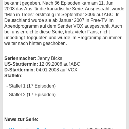
bekannt gegeben. Nach 36 Episoden kam am 11. Juni
bei X
2008 das Aus für die kanadische Serie. Ausgestrahlt wurde
"Men in Trees" erstmalig im September 2006 auf ABC. In
Deutschland wurde sie ab Januar 2007 in Free-TV im
bei Facebook
Abendprogramm auf dem Sender VOX ausgestrahlt. Auch
bei uns erreichte diese Serie, trotz vieler Fans, nicht
unbedingt Topquoten und wurde im Programmplan immer
Kontakt
weiter nach hinten geschoben.
Nutzungsbedingungen
Serienmacher:
Jenny Bicks
Datenschutz
US-Starttermin:
12.09.2006 auf ABC
D-Starttermin:
04.01.2008 auf VOX
Staffeln:
Cookie-Einstellungen
Staffel 1 (17 Episoden)
Impressum
Staffel 2 (17 Episoden)
Desktop-Ansicht
myFanbase
News zur Serie: