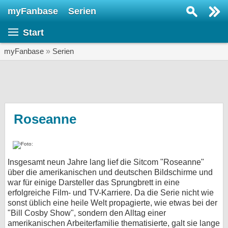
myFanbase
Serien
Serie suchen...
Start
Home
SERIEN
myFanbase
»
Serien
Serien
Kolumnen
Interviews
Roseanne
Veranstaltungen
KULTUR
Insgesamt neun Jahre lang lief die Sitcom "Roseanne"
Specials
über die amerikanischen und deutschen Bildschirme und
war für einige Darsteller das Sprungbrett in eine
SERVICE
erfolgreiche Film- und TV-Karriere. Da die Serie nicht wie
Gewinnspiele
sonst üblich eine heile Welt propagierte, wie etwas bei der
"Bill Cosby Show", sondern den Alltag einer
Forum
amerikanischen Arbeiterfamilie thematisierte, galt sie lange