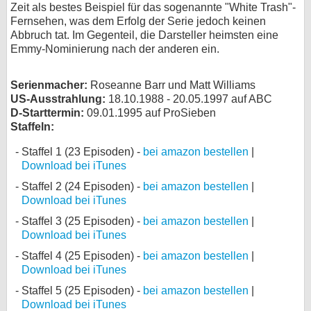
Zeit als bestes Beispiel für das sogenannte "White Trash"-
bei X
Fernsehen, was dem Erfolg der Serie jedoch keinen
Abbruch tat. Im Gegenteil, die Darsteller heimsten eine
Emmy-Nominierung nach der anderen ein.
bei Facebook
Serienmacher:
Roseanne Barr und Matt Williams
Kontakt
US-Ausstrahlung:
18.10.1988 - 20.05.1997 auf ABC
D-Starttermin:
09.01.1995 auf ProSieben
Nutzungsbedingungen
Staffeln:
Staffel 1 (23 Episoden) -
bei amazon bestellen
|
Datenschutz
Download bei iTunes
Cookie-Einstellungen
Staffel 2 (24 Episoden) -
bei amazon bestellen
|
Download bei iTunes
Impressum
Staffel 3 (25 Episoden) -
bei amazon bestellen
|
Download bei iTunes
Desktop-Ansicht
myFanbase
Staffel 4 (25 Episoden) -
bei amazon bestellen
|
Download bei iTunes
Staffel 5 (25 Episoden) -
bei amazon bestellen
|
Download bei iTunes