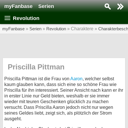
myFanbase
Serien
Serie suchen...
Revolution
Home
SERIEN
myFanbase
»
Serien
»
Revolution
» Charaktere »
Charakterbesch
Serien
Kolumnen
Interviews
Priscilla Pittman
Veranstaltungen
Priscilla Pittman ist die Frau von
Aaron
, welcher selbst
KULTUR
kaum glauben kann, dass sich eine so schöne Frau wie
Priscilla für ihn interessiert. Seiner Ansicht nach kann er ihr
Specials
in erster Linie nur Geld bieten, weshalb er sie immer
wieder mit teuren Geschenken glücklich zu machen
SERVICE
versucht. Dass Priscilla Aaron jedoch nicht nur wegen
Gewinnspiele
seines Geldes liebt, zeigt sich, als plötzlich der Strom
ausgeht.
Forum