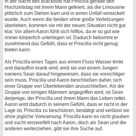
In der Nacht des Blackouts hat Priscilla gerade den
Hochzeitstag mit ihrem Mann gefeiert, als die Limousine
bei X
plötzlich zum Stehen kam und in einen Unfall verwickelt
wurde. Auch wenn die beiden ohne große Verletzungen
bei Facebook
überleben, kommen sie mit der neuen Situation nicht gut
klar. Vor allem Aaron fühlt sich hilflos, da er so gut wie
immer körperlich unterlegen ist. Dadurch bekommt er
Kontakt
zunehmend das Gefühl, dass er Priscilla nicht genug
bieten kann.
Nutzungsbedingungen
Als Priscilla eines Tages aus einem Fluss Wasser trinkt
Datenschutz
und daraufhin krank wird, wird sie von einem Jungen
namens Sean darauf hingewiesen, dass sie vorsichtiger
sein muss. Priscilla und Aaron beschließen daher, sich
Cookie-Einstellungen
einer Gruppe von Überlebenden anzuschließen. Als die
Gruppe von einigen Männern angegriffen wird, ist Sean
Impressum
derjenige, der Priscilla und ihrem Mann das Leben rettet.
Desktop-Ansicht
Aaron wird dadurch in seinem Gefühl, dass er nicht in der
Lage ist, Priscilla zu beschützen, bestätigt und verlässt sie
myFanbase
ohne jegliche Vorwarnung. Priscilla kann es nicht glauben
und sucht verzweifelt nach Aaron, doch als Sean und die
anderen weiterziehen, gibt sie ihre Suche auf.