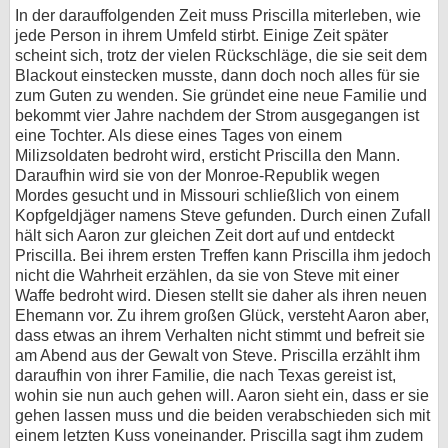
In der darauffolgenden Zeit muss Priscilla miterleben, wie
jede Person in ihrem Umfeld stirbt. Einige Zeit später
scheint sich, trotz der vielen Rückschläge, die sie seit dem
Blackout einstecken musste, dann doch noch alles für sie
zum Guten zu wenden. Sie gründet eine neue Familie und
bekommt vier Jahre nachdem der Strom ausgegangen ist
eine Tochter. Als diese eines Tages von einem
Milizsoldaten bedroht wird, ersticht Priscilla den Mann.
Daraufhin wird sie von der Monroe-Republik wegen
Mordes gesucht und in Missouri schließlich von einem
Kopfgeldjäger namens Steve gefunden. Durch einen Zufall
hält sich Aaron zur gleichen Zeit dort auf und entdeckt
Priscilla. Bei ihrem ersten Treffen kann Priscilla ihm jedoch
nicht die Wahrheit erzählen, da sie von Steve mit einer
Waffe bedroht wird. Diesen stellt sie daher als ihren neuen
Ehemann vor. Zu ihrem großen Glück, versteht Aaron aber,
dass etwas an ihrem Verhalten nicht stimmt und befreit sie
am Abend aus der Gewalt von Steve. Priscilla erzählt ihm
daraufhin von ihrer Familie, die nach Texas gereist ist,
wohin sie nun auch gehen will. Aaron sieht ein, dass er sie
gehen lassen muss und die beiden verabschieden sich mit
einem letzten Kuss voneinander. Priscilla sagt ihm zudem