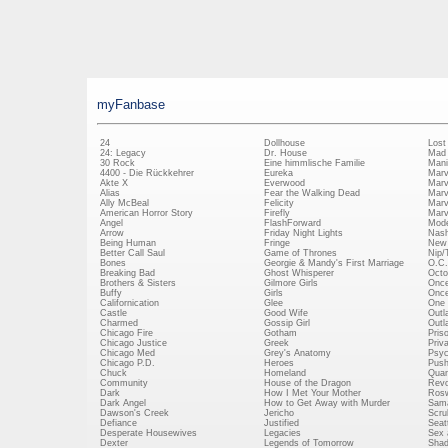
myFanbase
24
Dollhouse
Lost
24: Legacy
Dr. House
Mad
30 Rock
Eine himmlische Familie
Mani
4400 - Die Rückkehrer
Eureka
Marv
Akte X
Everwood
Marv
Alias
Fear the Walking Dead
Marv
Ally McBeal
Felicity
Marv
American Horror Story
Firefly
Marv
Angel
FlashForward
Mode
Arrow
Friday Night Lights
Nash
Being Human
Fringe
New 
Better Call Saul
Game of Thrones
Nip/
Bones
Georgie & Mandy's First Marriage
O.C.
Breaking Bad
Ghost Whisperer
Octo
Brothers & Sisters
Gilmore Girls
Once
Buffy
Girls
Once
Californication
Glee
One 
Castle
Good Wife
Outl
Charmed
Gossip Girl
Outl
Chicago Fire
Gotham
Pris
Chicago Justice
Greek
Priv
Chicago Med
Grey's Anatomy
Psy
Chicago P.D.
Heroes
Push
Chuck
Homeland
Quan
Community
House of the Dragon
Revo
Dark
How I Met Your Mother
Rosw
Dark Angel
How to Get Away with Murder
Sam
Dawson's Creek
Jericho
Scru
Defiance
Justified
Seatt
Desperate Housewives
Legacies
Sex 
Dexter
Legends of Tomorrow
Shad