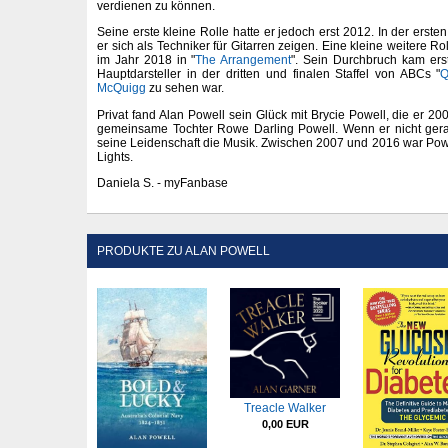
verdienen zu können.
Seine erste kleine Rolle hatte er jedoch erst 2012. In der ersten 
er sich als Techniker für Gitarren zeigen. Eine kleine weitere Ro
im Jahr 2018 in "
The Arrangement
". Sein Durchbruch kam erst
Hauptdarsteller in der dritten und finalen Staffel von ABCs "
Q
McQuigg
zu sehen war.
Privat fand Alan Powell sein Glück mit Brycie Powell, die er 2006
gemeinsame Tochter Rowe Darling Powell. Wenn er nicht gerad
seine Leidenschaft die Musik. Zwischen 2007 und 2016 war Pow
Lights.
Daniela S. - myFanbase
PRODUKTE ZU ALAN POWELL
Treacle Walker
0,00 EUR