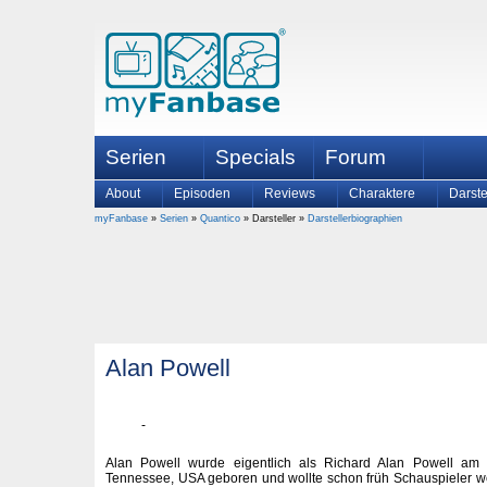
Serien
Specials
Forum
About
Episoden
Reviews
Charaktere
Darste
myFanbase
»
Serien
»
Quantico
» Darsteller »
Darstellerbiographien
Alan Powell
Alan Powell wurde eigentlich als Richard Alan Powell am 
Tennessee, USA geboren und wollte schon früh Schauspieler w