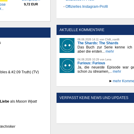
ose
9,72 EUR
Offizielles Instagram-Profil
...
AKTUELLE KOMMENTARE
08.08.2026 14:11 von Chilli_vanilli
s
The Shards: The Shards
Das Buch zur Serie kenne ich n
aber die ersten...
mehr
04.08.2026 10:29 von Lena
Furious: Furious
Ja, die neueste Episode war ge
schon zu streamen,...
mehr
bles & #2.09 Truth) (TV)
mehr Komme
VERPASST KEINE NEWS UND UPDATES
 Liebe
als
Mason Wyatt
ntechniker