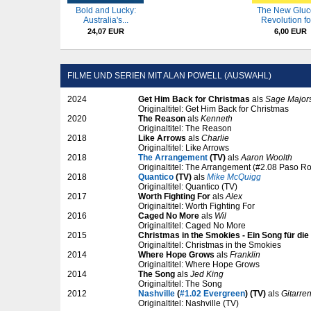
Bold and Lucky:
The New Gluc
Australia's...
Revolution for
24,07 EUR
6,00 EUR
FILME UND SERIEN MIT ALAN POWELL (AUSWAHL)
2024
Get Him Back for Christmas
als
Sage Major
Originaltitel: Get Him Back for Christmas
2020
The Reason
als
Kenneth
Originaltitel: The Reason
2018
Like Arrows
als
Charlie
Originaltitel: Like Arrows
2018
The Arrangement
(TV)
als
Aaron Woolth
Originaltitel: The Arrangement (#2.08 Paso Ro
2018
Quantico
(TV)
als
Mike McQuigg
Originaltitel: Quantico (TV)
2017
Worth Fighting For
als
Alex
Originaltitel: Worth Fighting For
2016
Caged No More
als
Wil
Originaltitel: Caged No More
2015
Christmas in the Smokies - Ein Song für die
Originaltitel: Christmas in the Smokies
2014
Where Hope Grows
als
Franklin
Originaltitel: Where Hope Grows
2014
The Song
als
Jed King
Originaltitel: The Song
2012
Nashville
(
#1.02 Evergreen
) (TV)
als
Gitarre
Originaltitel: Nashville (TV)