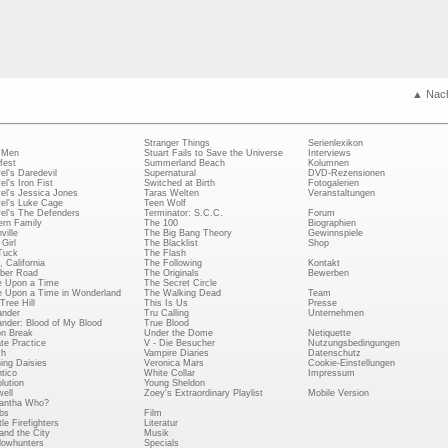
▲ Nac
Stranger Things
Serienlexikon
 Men
Stuart Fails to Save the Universe
Interviews
fest
Summerland Beach
Kolumnen
el's Daredevil
Supernatural
DVD-Rezensionen
el's Iron Fist
Switched at Birth
Fotogalerien
el's Jessica Jones
Taras Welten
Veranstaltungen
el's Luke Cage
Teen Wolf
el's The Defenders
Terminator: S.C.C.
Forum
rn Family
The 100
Biographien
ville
The Big Bang Theory
Gewinnspiele
Girl
The Blacklist
Shop
Tuck
The Flash
, California
The Following
Kontakt
ber Road
The Originals
Bewerben
 Upon a Time
The Secret Circle
 Upon a Time in Wonderland
The Walking Dead
Team
Tree Hill
This Is Us
Presse
ander
Tru Calling
Unternehmen
ander: Blood of My Blood
True Blood
on Break
Under the Dome
Netiquette
ate Practice
V - Die Besucher
Nutzungsbedingungen
ch
Vampire Diaries
Datenschutz
ing Daisies
Veronica Mars
Cookie-Einstellungen
tico
White Collar
Impressum
lution
Young Sheldon
ell
Zoey's Extraordinary Playlist
Mobile Version
antha Who?
bs
Film
le Firefighters
Literatur
and the City
Musik
owhunters
Specials