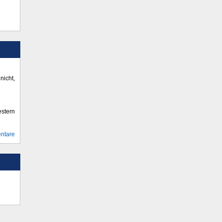
icht,
stern
ntare