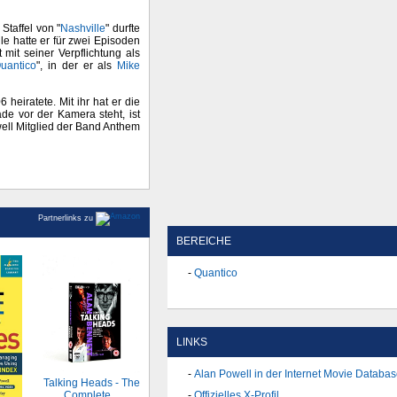
Staffel von "
Nashville
" durfte
lle hatte er für zwei Episoden
 mit seiner Verpflichtung als
uantico
", in der er als
Mike
 heiratete. Mit ihr hat er die
e vor der Kamera steht, ist
ell Mitglied der Band Anthem
Partnerlinks zu
BEREICHE
Quantico
LINKS
Alan Powell in der Internet Movie Databa
Talking Heads - The
Complete...
Offizielles X-Profil