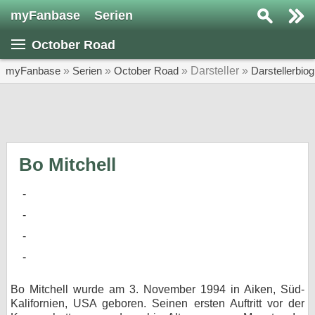
myFanbase
Serien
Serie suchen...
October Road
Home
SERIEN
myFanbase
»
Serien
»
October Road
» Darsteller »
Darstellerbio
Serien
Kolumnen
Interviews
Bo Mitchell
Veranstaltungen
KULTUR
Specials
SERVICE
Gewinnspiele
Bo Mitchell wurde am 3. November 1994 in Aiken, Süd-
Kalifornien, USA geboren. Seinen ersten Auftritt vor der
Forum