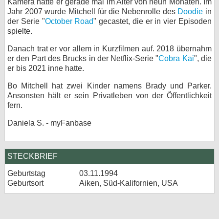
Kamera hatte er gerade mal im Alter von neun Monaten. Im
Jahr 2007 wurde Mitchell für die Nebenrolle des
Doodie
in
bei X
der Serie "
October Road
" gecastet, die er in vier Episoden
spielte.
bei Facebook
Danach trat er vor allem in Kurzfilmen auf. 2018 übernahm
er den Part des Brucks in der Netflix-Serie "
Cobra Kai
", die
Kontakt
er bis 2021 inne hatte.
Bo Mitchell hat zwei Kinder namens Brady und Parker.
Nutzungsbedingungen
Ansonsten hält er sein Privatleben von der Öffentlichkeit
fern.
Datenschutz
Daniela S. - myFanbase
Cookie-Einstellungen
Impressum
STECKBRIEF
Desktop-Ansicht
Geburtstag
03.11.1994
myFanbase
Geburtsort
Aiken, Süd-Kalifornien, USA