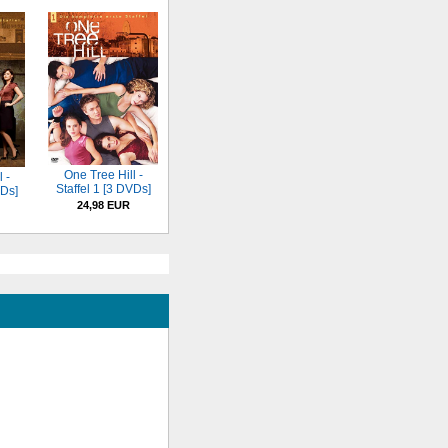
One Tree Hill -
 -
Staffel 1 [3 DVDs]
VDs]
24,98 EUR