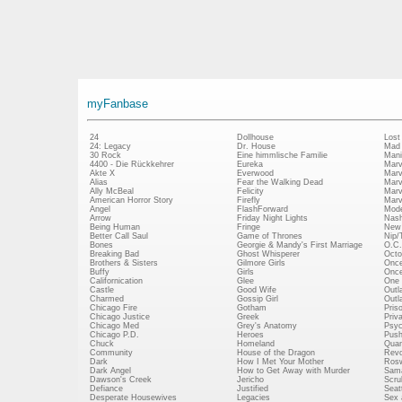
myFanbase
24
Dollhouse
Lost
24: Legacy
Dr. House
Mad
30 Rock
Eine himmlische Familie
Mani
4400 - Die Rückkehrer
Eureka
Marv
Akte X
Everwood
Marv
Alias
Fear the Walking Dead
Marv
Ally McBeal
Felicity
Marv
American Horror Story
Firefly
Marv
Angel
FlashForward
Mode
Arrow
Friday Night Lights
Nash
Being Human
Fringe
New 
Better Call Saul
Game of Thrones
Nip/
Bones
Georgie & Mandy's First Marriage
O.C.
Breaking Bad
Ghost Whisperer
Octo
Brothers & Sisters
Gilmore Girls
Once
Buffy
Girls
Once
Californication
Glee
One 
Castle
Good Wife
Outl
Charmed
Gossip Girl
Outl
Chicago Fire
Gotham
Pris
Chicago Justice
Greek
Priv
Chicago Med
Grey's Anatomy
Psy
Chicago P.D.
Heroes
Push
Chuck
Homeland
Quan
Community
House of the Dragon
Revo
Dark
How I Met Your Mother
Rosw
Dark Angel
How to Get Away with Murder
Sam
Dawson's Creek
Jericho
Scru
Defiance
Justified
Seatt
Desperate Housewives
Legacies
Sex 