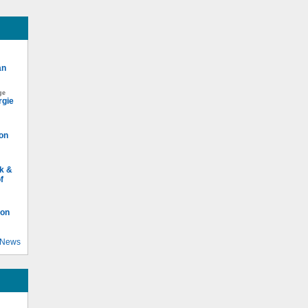
an
ge
rgie
von
k &
f
ion
 News