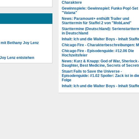
Charaktere
Gewinnspiele: Gewinnspiel: Funko Pop!-Set
"Vaiana"
News: Paramount+ enthüllt Trailer und
Starttermin für Staffel 2 von "MobLand"
Starttermine (Deutschland): Serienstartter
in Deutschland
Inhalt: Ich und die Walter Boys - Inhalt Staffe
" mit Bethany Joy Lenz
Chicago Fire - Charakterbeschreibungen: 
Chicago Fire - Episodenguide: #12.06 Die
Hochzeitsfeier
 Joy Lenz entstehen
News: Kurz & Knapp: God of War, Sherlock
Daughter, Best Medicine, Secrets of Secret
Stuart Fails to Save the Universe -
Episodenguide: #1.02 Spoiler: Zack ist in di
Folge
Inhalt: Ich und die Walter Boys - Inhalt Staffe