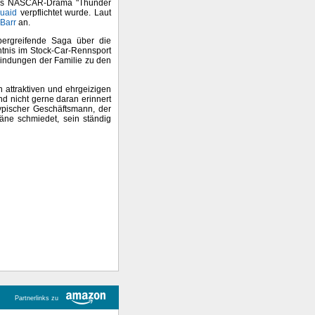
as NASCAR-Drama "Thunder
uaid
verpflichtet wurde. Laut
 Barr
an.
ergreifende Saga über die
htnis im Stock-Car-Rennsport
erbindungen der Familie zu den
n attraktiven und ehrgeizigen
d nicht gerne daran erinnert
typischer Geschäftsmann, der
äne schmiedet, sein ständig
Partnerlinks zu