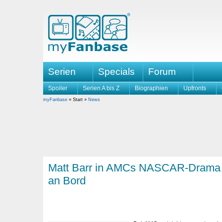
Serien
Specials
Forum
Spoiler
Serien A bis Z
Biographien
Upfronts
myFanbase
» Start »
News
Matt Barr in AMCs NASCAR-Drama 
an Bord