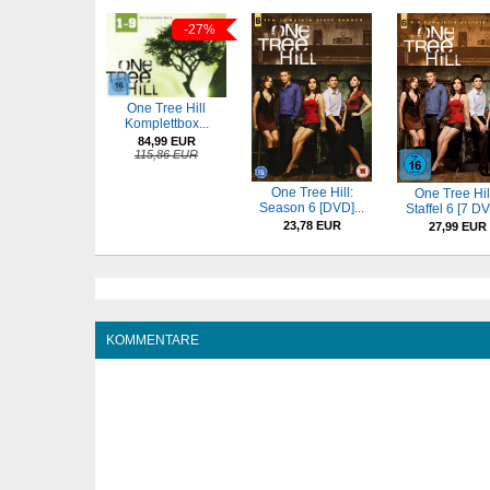
-27%
One Tree Hill
Komplettbox...
84,99 EUR
115,86 EUR
One Tree Hill:
One Tree Hill
Season 6 [DVD]...
Staffel 6 [7 D
23,78 EUR
27,99 EUR
KOMMENTARE