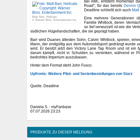
Bei AMC entsteht momentan d
Road", für das bereits
Dennis Q
Deadline schließt sich auch
Matt
Matt Barr, Hellcats
Eine mehrere Generationen üb
© Warner Bros. Entertainment Inc.
Familie Whitlock, deren Vermäc
so tief verwurzelt ist wie die V
südlichen Hügellandschaften, die sie geprägt haben.
Barr wird Duanes ältesten Sohn, Calvin Whitlock, spielen, eine
Mann, der endgültig aus dem Automobilsport gedrängt wurde un
wird. Er besitzt jetzt den Victory Lane Tap Room und ist ein 
darum kämpft, nicht in Schulden zu versinken, während er Pl
bedrohtes Imperium auszubauen.
Hinter dem Format steht John Fusco.
Upfronts: Weitere Pilot- und Serienbestellungen von Starz
Quelle: Deadline
Daniela S. - myFanbase
07.07.2026 23:23
PRODUKTE ZU DIESER MELDUNG