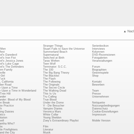
▲ Nac
Stranger Things
Serienlexikon
 Men
Stuart Fails to Save the Universe
Interviews
fest
Summerland Beach
Kolumnen
el's Daredevil
Supernatural
DVD-Rezensionen
el's Iron Fist
Switched at Birth
Fotogalerien
el's Jessica Jones
Taras Welten
Veranstaltungen
el's Luke Cage
Teen Wolf
el's The Defenders
Terminator: S.C.C.
Forum
rn Family
The 100
Biographien
ville
The Big Bang Theory
Gewinnspiele
Girl
The Blacklist
Shop
Tuck
The Flash
, California
The Following
Kontakt
ber Road
The Originals
Bewerben
 Upon a Time
The Secret Circle
 Upon a Time in Wonderland
The Walking Dead
Team
Tree Hill
This Is Us
Presse
ander
Tru Calling
Unternehmen
ander: Blood of My Blood
True Blood
on Break
Under the Dome
Netiquette
ate Practice
V - Die Besucher
Nutzungsbedingungen
ch
Vampire Diaries
Datenschutz
ing Daisies
Veronica Mars
Cookie-Einstellungen
tico
White Collar
Impressum
lution
Young Sheldon
ell
Zoey's Extraordinary Playlist
Mobile Version
antha Who?
bs
Film
le Firefighters
Literatur
and the City
Musik