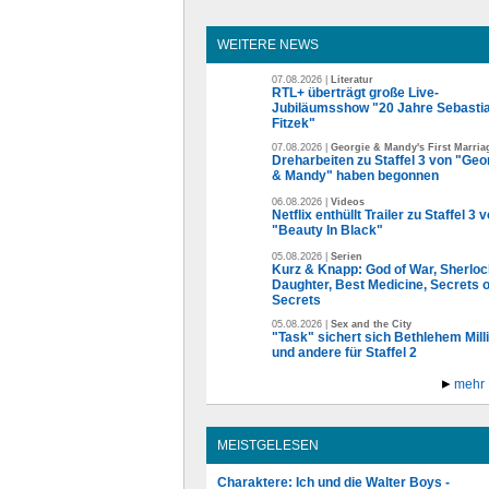
WEITERE NEWS
07.08.2026 |
Literatur
RTL+ überträgt große Live-
Jubiläumsshow "20 Jahre Sebasti
Fitzek"
07.08.2026 |
Georgie & Mandy's First Marria
Dreharbeiten zu Staffel 3 von "Geo
& Mandy" haben begonnen
06.08.2026 |
Videos
Netflix enthüllt Trailer zu Staffel 3 
"Beauty In Black"
05.08.2026 |
Serien
Kurz & Knapp: God of War, Sherloc
Daughter, Best Medicine, Secrets o
Secrets
05.08.2026 |
Sex and the City
"Task" sichert sich Bethlehem Mill
und andere für Staffel 2
mehr
MEISTGELESEN
Charaktere: Ich und die Walter Boys -