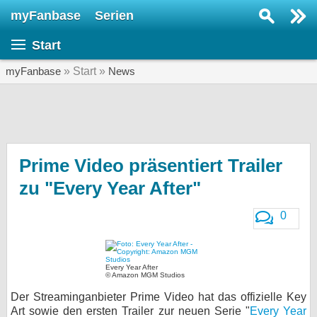
myFanbase
Serien
Serie suchen...
Start
Home
SERIEN
myFanbase
» Start »
News
Serien
Kolumnen
Interviews
Prime Video präsentiert Trailer
zu "Every Year After"
Veranstaltungen
KULTUR
0
Specials
SERVICE
Every Year After
Gewinnspiele
© Amazon MGM Studios
Der Streaminganbieter Prime Video hat das offizielle Key
Forum
Art sowie den ersten Trailer zur neuen Serie "
Every Year