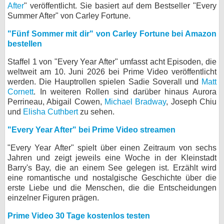
After
" veröffentlicht. Sie basiert auf dem Bestseller "Every
bei X
Summer After" von Carley Fortune.
"Fünf Sommer mit dir" von Carley Fortune bei Amazon
bei Facebook
bestellen
Staffel 1 von "Every Year After" umfasst acht Episoden, die
Kontakt
weltweit am 10. Juni 2026 bei Prime Video veröffentlicht
werden. Die Hauptrollen spielen Sadie Soverall und
Matt
Nutzungsbedingungen
Cornett
. In weiteren Rollen sind darüber hinaus Aurora
Perrineau, Abigail Cowen,
Michael Bradway
, Joseph Chiu
Datenschutz
und
Elisha Cuthbert
zu sehen.
"Every Year After" bei Prime Video streamen
Cookie-Einstellungen
"Every Year After" spielt über einen Zeitraum von sechs
Impressum
Jahren und zeigt jeweils eine Woche in der Kleinstadt
Barry's Bay, die an einem See gelegen ist. Erzählt wird
Desktop-Ansicht
eine romantische und nostalgische Geschichte über die
myFanbase
erste Liebe und die Menschen, die die Entscheidungen
einzelner Figuren prägen.
Prime Video 30 Tage kostenlos testen