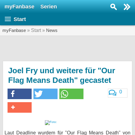
myFanbase
Serien
Serie suchen...
Start
Home
SERIEN
myFanbase
» Start »
News
Serien
Kolumnen
Interviews
Joel Fry und weitere für "Our
Flag Means Death" gecastet
Veranstaltungen
KULTUR
0
Specials
SERVICE
Gewinnspiele
Forum
Laut Deadline wurdem für "Our Flag Means Death" von