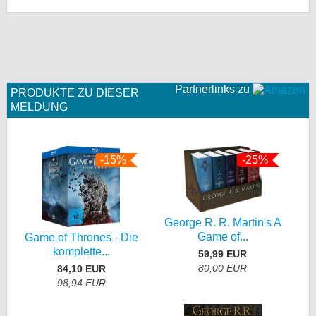
Partnerlinks zu
PRODUKTE ZU DIESER
MELDUNG
-15%
-25%
George R. R. Martin's A
Game of...
Game of Thrones - Die
komplette...
59,99 EUR
80,00 EUR
84,10 EUR
98,94 EUR