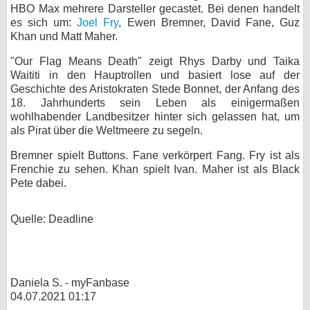
HBO Max mehrere Darsteller gecastet. Bei denen handelt
bei X
es sich um:
Joel Fry
, Ewen Bremner, David Fane, Guz
Khan und Matt Maher.
bei Facebook
"Our Flag Means Death" zeigt Rhys Darby und Taika
Waititi in den Hauptrollen und basiert lose auf der
Geschichte des Aristokraten Stede Bonnet, der Anfang des
Kontakt
18. Jahrhunderts sein Leben als einigermaßen
wohlhabender Landbesitzer hinter sich gelassen hat, um
Nutzungsbedingungen
als Pirat über die Weltmeere zu segeln.
Datenschutz
Bremner spielt Buttons. Fane verkörpert Fang. Fry ist als
Frenchie zu sehen. Khan spielt Ivan. Maher ist als Black
Pete dabei.
Cookie-Einstellungen
Impressum
Quelle: Deadline
Desktop-Ansicht
myFanbase
Daniela S. - myFanbase
04.07.2021 01:17