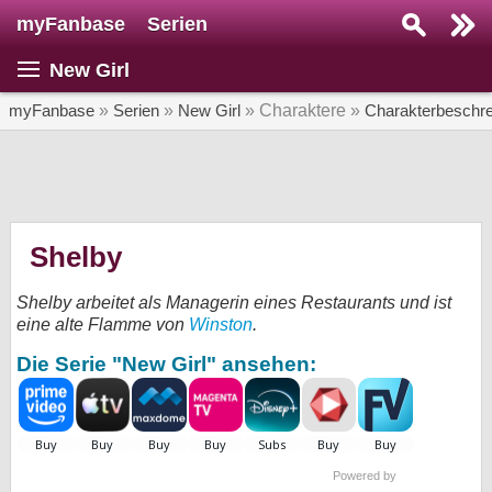
myFanbase
Serien
Serie suchen...
New Girl
Home
SERIEN
myFanbase
»
Serien
»
New Girl
» Charaktere »
Charakterbeschr
Serien
Kolumnen
Interviews
Shelby
Veranstaltungen
Shelby arbeitet als Managerin eines Restaurants und ist
KULTUR
eine alte Flamme von
Winston
.
Specials
Die Serie "New Girl" ansehen:
SERVICE
Gewinnspiele
Forum
Powered by