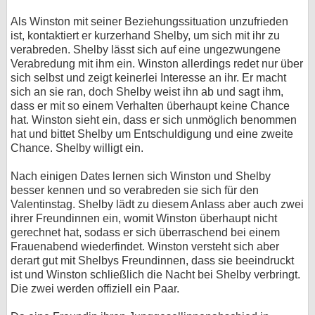
bei X
Als Winston mit seiner Beziehungssituation unzufrieden
ist, kontaktiert er kurzerhand Shelby, um sich mit ihr zu
verabreden. Shelby lässt sich auf eine ungezwungene
bei Facebook
Verabredung mit ihm ein. Winston allerdings redet nur über
sich selbst und zeigt keinerlei Interesse an ihr. Er macht
sich an sie ran, doch Shelby weist ihn ab und sagt ihm,
Kontakt
dass er mit so einem Verhalten überhaupt keine Chance
hat. Winston sieht ein, dass er sich unmöglich benommen
Nutzungsbedingungen
hat und bittet Shelby um Entschuldigung und eine zweite
Chance. Shelby willigt ein.
Datenschutz
Nach einigen Dates lernen sich Winston und Shelby
Cookie-Einstellungen
besser kennen und so verabreden sie sich für den
Valentinstag. Shelby lädt zu diesem Anlass aber auch zwei
Impressum
ihrer Freundinnen ein, womit Winston überhaupt nicht
gerechnet hat, sodass er sich überraschend bei einem
Desktop-Ansicht
Frauenabend wiederfindet. Winston versteht sich aber
myFanbase
derart gut mit Shelbys Freundinnen, dass sie beeindruckt
ist und Winston schließlich die Nacht bei Shelby verbringt.
Die zwei werden offiziell ein Paar.