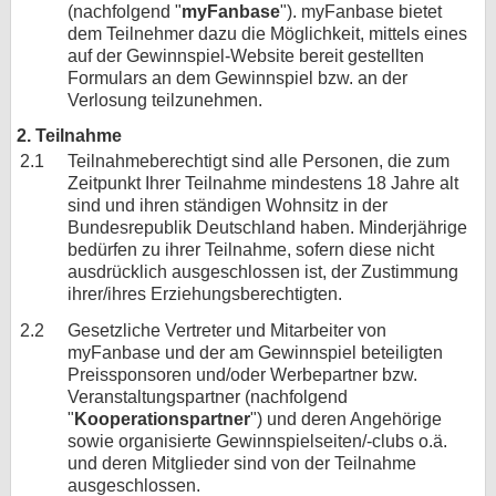
(nachfolgend "
myFanbase
"). myFanbase bietet
bei X
dem Teilnehmer dazu die Möglichkeit, mittels eines
auf der Gewinnspiel-Website bereit gestellten
Formulars an dem Gewinnspiel bzw. an der
bei Facebook
Verlosung teilzunehmen.
2. Teilnahme
Kontakt
2.1
Teilnahmeberechtigt sind alle Personen, die zum
Zeitpunkt Ihrer Teilnahme mindestens 18 Jahre alt
Nutzungsbedingungen
sind und ihren ständigen Wohnsitz in der
Bundesrepublik Deutschland haben. Minderjährige
Datenschutz
bedürfen zu ihrer Teilnahme, sofern diese nicht
ausdrücklich ausgeschlossen ist, der Zustimmung
Cookie-Einstellungen
ihrer/ihres Erziehungsberechtigten.
2.2
Gesetzliche Vertreter und Mitarbeiter von
Impressum
myFanbase und der am Gewinnspiel beteiligten
Preissponsoren und/oder Werbepartner bzw.
Desktop-Ansicht
Veranstaltungspartner (nachfolgend
myFanbase
"
Kooperationspartner
") und deren Angehörige
sowie organisierte Gewinnspielseiten/-clubs o.ä.
und deren Mitglieder sind von der Teilnahme
ausgeschlossen.