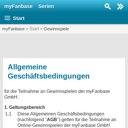
myFanbase
Serien
Serie suchen...
Start
Home
SERIEN
myFanbase
» Start »
Gewinnspiele
Serien
Kolumnen
Interviews
Allgemeine
Geschäftsbedingungen
Veranstaltungen
KULTUR
für die Teilnahme an Gewinnspielen der myFanbase
Specials
GmbH.
SERVICE
1. Geltungsbereich
Gewinnspiele
1.1
Diese Allgemeinen Geschäftsbedingungen
(nachfolgend "
AGB
") gelten für die Teilnahme an
Forum
Online-Gewinnspielen der myFanbase GmbH