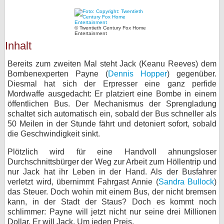
bei X
© Twentieth Century Fox Home
Entertainment
bei Facebook
Inhalt
Bereits zum zweiten Mal steht Jack (Keanu Reeves) dem
Kontakt
Bombenexperten Payne (
Dennis Hopper
) gegenüber.
Diesmal hat sich der Erpresser eine ganz perfide
Nutzungsbedingungen
Mordwaffe ausgedacht: Er platziert eine Bombe in einem
öffentlichen Bus. Der Mechanismus der Sprengladung
Datenschutz
schaltet sich automatisch ein, sobald der Bus schneller als
50 Meilen in der Stunde fährt und detoniert sofort, sobald
Cookie-Einstellungen
die Geschwindigkeit sinkt.
Plötzlich wird für eine Handvoll ahnungsloser
Impressum
Durchschnittsbürger der Weg zur Arbeit zum Höllentrip und
Desktop-Ansicht
nur Jack hat ihr Leben in der Hand. Als der Busfahrer
verletzt wird, übernimmt Fahrgast Annie (
Sandra Bullock
)
myFanbase
das Steuer. Doch wohin mit einem Bus, der nicht bremsen
kann, in der Stadt der Staus? Doch es kommt noch
schlimmer: Payne will jetzt nicht nur seine drei Millionen
Dollar. Er will Jack. Um jeden Preis.