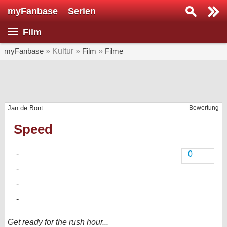
myFanbase
Serien
Serie suchen...
Film
Home
SERIEN
myFanbase
» Kultur »
Film
»
Filme
Serien
Kolumnen
Jan de Bont
Bewertung
Interviews
Speed
Veranstaltungen
KULTUR
0
Specials
SERVICE
Gewinnspiele
Forum
Get ready for the rush hour...