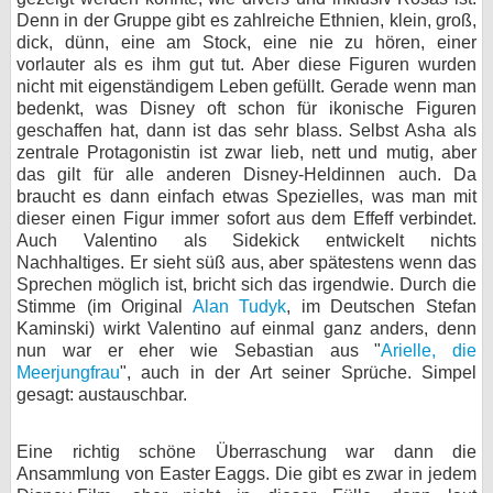
Denn in der Gruppe gibt es zahlreiche Ethnien, klein, groß,
dick, dünn, eine am Stock, eine nie zu hören, einer
vorlauter als es ihm gut tut. Aber diese Figuren wurden
nicht mit eigenständigem Leben gefüllt. Gerade wenn man
bedenkt, was Disney oft schon für ikonische Figuren
geschaffen hat, dann ist das sehr blass. Selbst Asha als
zentrale Protagonistin ist zwar lieb, nett und mutig, aber
das gilt für alle anderen Disney-Heldinnen auch. Da
braucht es dann einfach etwas Spezielles, was man mit
dieser einen Figur immer sofort aus dem Effeff verbindet.
Auch Valentino als Sidekick entwickelt nichts
Nachhaltiges. Er sieht süß aus, aber spätestens wenn das
Sprechen möglich ist, bricht sich das irgendwie. Durch die
Stimme (im Original
Alan Tudyk
, im Deutschen Stefan
Kaminski) wirkt Valentino auf einmal ganz anders, denn
nun war er eher wie Sebastian aus "
Arielle, die
Meerjungfrau
", auch in der Art seiner Sprüche. Simpel
gesagt: austauschbar.
Eine richtig schöne Überraschung war dann die
Ansammlung von Easter Eaggs. Die gibt es zwar in jedem