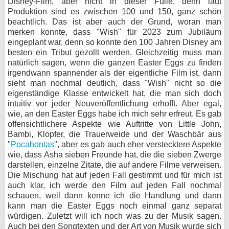
Disney-Film, aber nicht in dieser Fülle, denn laut
Produktion sind es zwischen 100 und 150, ganz schön
beachtlich. Das ist aber auch der Grund, woran man
merken konnte, dass "Wish" für 2023 zum Jubiläum
eingeplant war, denn so konnte den 100 Jahren Disney am
besten ein Tribut gezollt werden. Gleichzeitig muss man
natürlich sagen, wenn die ganzen Easter Eggs zu finden
irgendwann spannender als der eigentliche Film ist, dann
sieht man nochmal deutlich, dass "Wish" nicht so die
eigenständige Klasse entwickelt hat, die man sich doch
intuitiv vor jeder Neuveröffentlichung erhofft. Aber egal,
wie, an den Easter Eggs habe ich mich sehr erfreut. Es gab
offensichtlichere Aspekte wie Auftritte von Little John,
Bambi, Klopfer, die Trauerweide und der Waschbär aus
"
Pocahontas
", aber es gab auch eher verstecktere Aspekte
wie, dass Asha sieben Freunde hat, die die sieben Zwerge
darstellen, einzelne Zitate, die auf andere Filme verweisen.
Die Mischung hat auf jeden Fall gestimmt und für mich ist
auch klar, ich werde den Film auf jeden Fall nochmal
schauen, weil dann kenne ich die Handlung und dann
kann man die Easter Eggs noch einmal ganz separat
würdigen. Zuletzt will ich noch was zu der Musik sagen.
Auch bei den Songtexten und der Art von Musik wurde sich