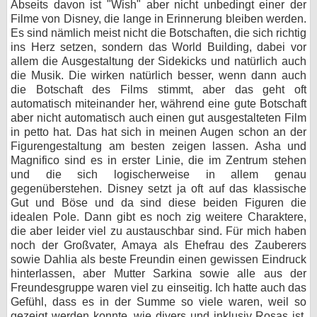
Abseits davon ist "Wish" aber nicht unbedingt einer der
Filme von Disney, die lange in Erinnerung bleiben werden.
Es sind nämlich meist nicht die Botschaften, die sich richtig
ins Herz setzen, sondern das World Building, dabei vor
allem die Ausgestaltung der Sidekicks und natürlich auch
die Musik. Die wirken natürlich besser, wenn dann auch
die Botschaft des Films stimmt, aber das geht oft
automatisch miteinander her, während eine gute Botschaft
aber nicht automatisch auch einen gut ausgestalteten Film
in petto hat. Das hat sich in meinen Augen schon an der
Figurengestaltung am besten zeigen lassen. Asha und
Magnifico sind es in erster Linie, die im Zentrum stehen
und die sich logischerweise in allem genau
gegenüberstehen. Disney setzt ja oft auf das klassische
Gut und Böse und da sind diese beiden Figuren die
idealen Pole. Dann gibt es noch zig weitere Charaktere,
die aber leider viel zu austauschbar sind. Für mich haben
noch der Großvater, Amaya als Ehefrau des Zauberers
sowie Dahlia als beste Freundin einen gewissen Eindruck
hinterlassen, aber Mutter Sarkina sowie alle aus der
Freundesgruppe waren viel zu einseitig. Ich hatte auch das
Gefühl, dass es in der Summe so viele waren, weil so
gezeigt werden konnte, wie divers und inklusiv Rosas ist.