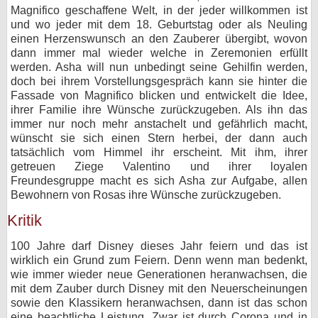
Magnifico geschaffene Welt, in der jeder willkommen ist
bei X
und wo jeder mit dem 18. Geburtstag oder als Neuling
einen Herzenswunsch an den Zauberer übergibt, wovon
bei Facebook
dann immer mal wieder welche in Zeremonien erfüllt
werden. Asha will nun unbedingt seine Gehilfin werden,
doch bei ihrem Vorstellungsgespräch kann sie hinter die
Fassade von Magnifico blicken und entwickelt die Idee,
Kontakt
ihrer Familie ihre Wünsche zurückzugeben. Als ihn das
immer nur noch mehr anstachelt und gefährlich macht,
Nutzungsbedingungen
wünscht sie sich einen Stern herbei, der dann auch
tatsächlich vom Himmel ihr erscheint. Mit ihm, ihrer
Datenschutz
getreuen Ziege Valentino und ihrer loyalen
Freundesgruppe macht es sich Asha zur Aufgabe, allen
Cookie-Einstellungen
Bewohnern von Rosas ihre Wünsche zurückzugeben.
Kritik
Impressum
Desktop-Ansicht
100 Jahre darf Disney dieses Jahr feiern und das ist
wirklich ein Grund zum Feiern. Denn wenn man bedenkt,
myFanbase
wie immer wieder neue Generationen heranwachsen, die
mit dem Zauber durch Disney mit den Neuerscheinungen
sowie den Klassikern heranwachsen, dann ist das schon
eine beachtliche Leistung. Zwar ist durch Corona und in