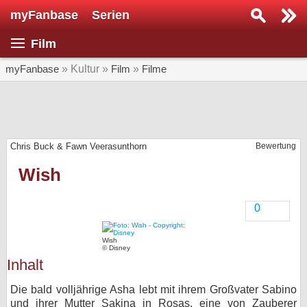
myFanbase
Serien
Serie suchen...
Film
Home
SERIEN
myFanbase
» Kultur »
Film
»
Filme
Serien
Kolumnen
Chris Buck & Fawn Veerasunthorn
Bewertung
Interviews
Wish
Veranstaltungen
KULTUR
0
Specials
Wish
SERVICE
© Disney
Inhalt
Gewinnspiele
Die bald volljährige Asha lebt mit ihrem Großvater Sabino
Forum
und ihrer Mutter Sakina in Rosas, eine von Zauberer