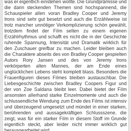
was er eigentlich einstehen wollte. Die Grundprämisse und
die darin steckenden Themen sind hochspannend, die
Schauspieler allen voran Bradley Cooper und Jeremy
Irons sind sehr gut besetzt und auch die Erzählweise ist
trotz mancher unnötiger Verkomplizierung schön gewählt,
trotzdem findet der Film selten zu einem eigenen
Erzählrhythmus und schafft es nicht die in der Geschichte
ruhende Spannung, Intensität und Dramatik wirklich für
den Zuschauer greifbar zu machen. Leider bleiben auch
die Charaktere abseits des von Bradley Cooper gespielten
Autors Rory Jansen und des von Jeremy Irons
verkörperten alten Mannes, der am Ende eines
unglücklichen Lebens steht komplett blass. Besonders die
Frauenfiguren dieses Filmes bleiben austauschbar. Die
Liebesgeschichte zwischen Bradley Coopers Figur und
der von Zoe Saldana bleibt leer. Dabei bietet der Film
ansonsten allerhand starke Einzelmomente und auch die
schlussendliche Wendung zum Ende des Films ist intensiv
und überzeugend umgesetzt und mündet in einer starken,
berührenden und aussagekräftigen Schlussszene, die
zeigt, was für ein starker Film in diesem Stoff im Grunde
eigentlich steckt, aber leider nicht immer wirklich gut
herausgearbeitet wird.