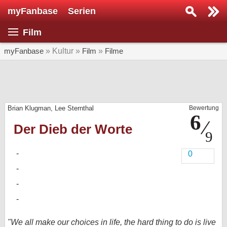
myFanbase
Serien
Serie suchen...
Film
Home
SERIEN
myFanbase
» Kultur »
Film
»
Filme
Serien
Kolumnen
Brian Klugman, Lee Sternthal
Bewertung
Interviews
Der Dieb der Worte
Veranstaltungen
KULTUR
0
Specials
SERVICE
Gewinnspiele
Forum
"We all make our choices in life, the hard thing to do is live