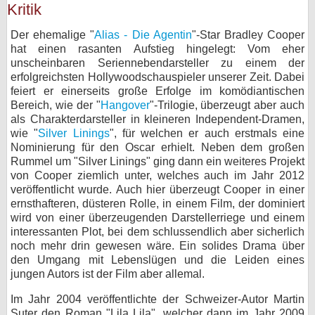
Kritik
Der ehemalige "
Alias - Die Agentin
"-Star Bradley Cooper
hat einen rasanten Aufstieg hingelegt: Vom eher
unscheinbaren Seriennebendarsteller zu einem der
erfolgreichsten Hollywoodschauspieler unserer Zeit. Dabei
feiert er einerseits große Erfolge im komödiantischen
Bereich, wie der "
Hangover
"-Trilogie, überzeugt aber auch
als Charakterdarsteller in kleineren Independent-Dramen,
wie "
Silver Linings
", für welchen er auch erstmals eine
Nominierung für den Oscar erhielt. Neben dem großen
Rummel um "Silver Linings" ging dann ein weiteres Projekt
von Cooper ziemlich unter, welches auch im Jahr 2012
veröffentlicht wurde. Auch hier überzeugt Cooper in einer
ernsthafteren, düsteren Rolle, in einem Film, der dominiert
wird von einer überzeugenden Darstellerriege und einem
interessanten Plot, bei dem schlussendlich aber sicherlich
noch mehr drin gewesen wäre. Ein solides Drama über
den Umgang mit Lebenslügen und die Leiden eines
jungen Autors ist der Film aber allemal.
Im Jahr 2004 veröffentlichte der Schweizer-Autor Martin
Suter den Roman "Lila Lila", welcher dann im Jahr 2009