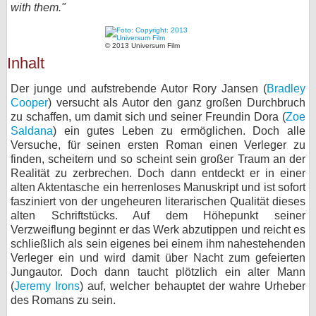
with them."
bei X
© 2013 Universum Film
bei Facebook
Inhalt
Der junge und aufstrebende Autor Rory Jansen (
Bradley
Kontakt
Cooper
) versucht als Autor den ganz großen Durchbruch
zu schaffen, um damit sich und seiner Freundin Dora (
Zoe
Nutzungsbedingungen
Saldana
) ein gutes Leben zu ermöglichen. Doch alle
Versuche, für seinen ersten Roman einen Verleger zu
Datenschutz
finden, scheitern und so scheint sein großer Traum an der
Realität zu zerbrechen. Doch dann entdeckt er in einer
Cookie-Einstellungen
alten Aktentasche ein herrenloses Manuskript und ist sofort
fasziniert von der ungeheuren literarischen Qualität dieses
alten Schriftstücks. Auf dem Höhepunkt seiner
Impressum
Verzweiflung beginnt er das Werk abzutippen und reicht es
Desktop-Ansicht
schließlich als sein eigenes bei einem ihm nahestehenden
Verleger ein und wird damit über Nacht zum gefeierten
myFanbase
Jungautor. Doch dann taucht plötzlich ein alter Mann
(
Jeremy Irons
) auf, welcher behauptet der wahre Urheber
des Romans zu sein.