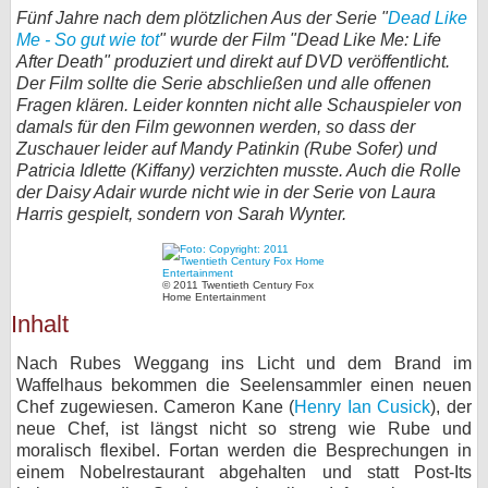
Fünf Jahre nach dem plötzlichen Aus der Serie "
Dead Like
bei X
Me - So gut wie tot
" wurde der Film "Dead Like Me: Life
After Death" produziert und direkt auf DVD veröffentlicht.
bei Facebook
Der Film sollte die Serie abschließen und alle offenen
Fragen klären. Leider konnten nicht alle Schauspieler von
damals für den Film gewonnen werden, so dass der
Kontakt
Zuschauer leider auf Mandy Patinkin (Rube Sofer) und
Patricia Idlette (Kiffany) verzichten musste. Auch die Rolle
der Daisy Adair wurde nicht wie in der Serie von Laura
Nutzungsbedingungen
Harris gespielt, sondern von Sarah Wynter.
Datenschutz
© 2011 Twentieth Century Fox
Cookie-Einstellungen
Home Entertainment
Inhalt
Impressum
Nach Rubes Weggang ins Licht und dem Brand im
Desktop-Ansicht
Waffelhaus bekommen die Seelensammler einen neuen
myFanbase
Chef zugewiesen. Cameron Kane (
Henry Ian Cusick
), der
neue Chef, ist längst nicht so streng wie Rube und
moralisch flexibel. Fortan werden die Besprechungen in
einem Nobelrestaurant abgehalten und statt Post-Its