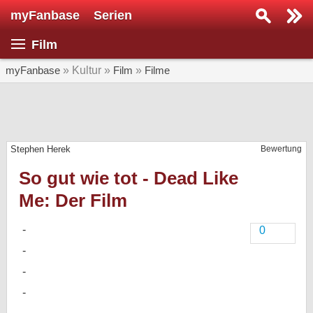
myFanbase
Serien
Serie suchen...
Film
Home
SERIEN
myFanbase
» Kultur »
Film
»
Filme
Serien
Kolumnen
Stephen Herek
Bewertung
Interviews
So gut wie tot - Dead Like
Veranstaltungen
Me: Der Film
KULTUR
Specials
0
SERVICE
Gewinnspiele
Forum