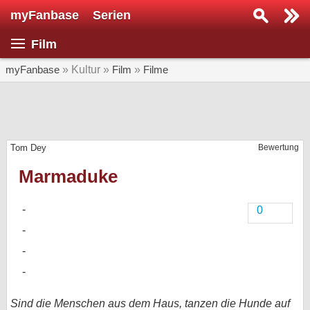
myFanbase
Serien
Serie suchen...
Film
Home
SERIEN
myFanbase
» Kultur »
Film
»
Filme
Serien
Kolumnen
Tom Dey
Bewertung
Interviews
Marmaduke
Veranstaltungen
KULTUR
0
Specials
SERVICE
Gewinnspiele
Forum
Sind die Menschen aus dem Haus, tanzen die Hunde auf