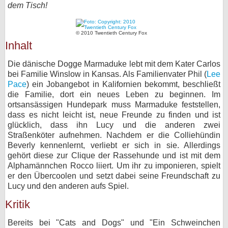
dem Tisch!
bei X
© 2010 Twentieth Century Fox
bei Facebook
Inhalt
Die dänische Dogge Marmaduke lebt mit dem Kater Carlos
Kontakt
bei Familie Winslow in Kansas. Als Familienvater Phil (
Lee
Pace
) ein Jobangebot in Kalifornien bekommt, beschließt
Nutzungsbedingungen
die Familie, dort ein neues Leben zu beginnen. Im
ortsansässigen Hundepark muss Marmaduke feststellen,
Datenschutz
dass es nicht leicht ist, neue Freunde zu finden und ist
glücklich, dass ihn Lucy und die anderen zwei
Cookie-Einstellungen
Straßenköter aufnehmen. Nachdem er die Colliehündin
Beverly kennenlernt, verliebt er sich in sie. Allerdings
gehört diese zur Clique der Rassehunde und ist mit dem
Impressum
Alphamännchen Rocco liiert. Um ihr zu imponieren, spielt
Desktop-Ansicht
er den Übercoolen und setzt dabei seine Freundschaft zu
Lucy und den anderen aufs Spiel.
myFanbase
Kritik
Bereits bei "Cats and Dogs" und "Ein Schweinchen