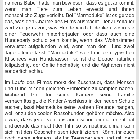
namens Babe" hatte man bewiesen, dass es gut ankommt,
wenn man Tiere zum Leben erweckt und ihnen
menschliche Züge verleiht. Bei "Marmaduke" ist es gerade
das, was den Charme des Films ausmacht. Der Zuschauer
wird Zeuge davon, was Hunde wirklich denken, wenn sie
einer Feuerwehr hinterherjaulen oder dass auch eine
Hundeparty schuld sein könnte, wenn das Wohnzimmer
verwüstet aufgefunden wird, wenn man den Hund zwei
Tage alleine lässt. "Marmaduke" spielt mit den typischen
Klischees von Hunderassen, so ist die Dogge natürlich
tollpatschig, der Collie hochnäsig und die Afghanen nicht
sonderlich schlau.
Im Laufe des Filmes merkt der Zuschauer, dass Mensch
und Hund mit den gleichen Problemen zu kämpfen haben.
Während Phil für seine Karriere seine Familie
vernachlässigt, die Kinder Anschluss in der neuen Schule
suchen, lässt Marmaduke seine wahren Freunde hängen,
weil er zu den coolen Rassehunden gehören möchte. Also
etwas, dass jeder von uns auch schon einmal erlebt hat
und gerade das macht den Film so sympathisch, man kann
sich mit den Geschehnissen identifizieren. Könnt ihr euch
noch daran erinnern, als ihr Teenager wart und mit dem