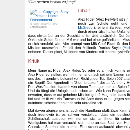
"Fürs sterben ist man zu jung!"
Inhalt
Alex Rider (Alex Pettyfer) ist e
noch zur Schule geht und 
© Sony Pictures Home
McGregor
), einem Bankier, woh
Entertainment
durch einen rätselhaften Unfall 
dass etwas faul an der Geschichte ist. Und tatsächlich: Der Ju
Onkel ein Spion für den MI6 war und bei einer gefährlichen Mis
er sich versieht, wird Alex prompt vom MI6-Chef Blunt für den 
Mission auserwählt. Er soll den Millionär Darrius Sayle (
Mic
nehmen. Dieser plant, Millionen von Kindern mit einem mysteriös
Kritik
Mein Name ist Rider, Alex Rider. So oder so ähnlich könnte si
Alex Rider vorstellen, wenn ihn jemand nach seinem Namen fra
uns doch irgendwie bekannt vor. Richtig, der Top Spion 007 ali
ein Begriff. Der Agentenfilm "Stormbreaker", der auf Anthony 
Port West" basiert, handelt von einem Teenager, der als Spion fü
Und da fängt die Unlogik auch schon an. Wie kann England v
erwarten, dass er auf geheime Mission geht? Mag sein, dass ih
hat und er fit wie ein Turnschuh ist. Aber dass er es gegen s
aufnimmt, scheint dann doch sehr unrealistisch.
Mal davon abgesehen, ist auch die Handlung platt. Zwar kann
doch irgendwie ist es schwer vorstellbar, dass ein geistes
Schülerschaft ausrotten will, nur um sich an ihnen für sein
Wenigstens hat man versucht, sich nahe an das Buch von Horo
Charakter Sabrina, die hier im Film schon auftaucht, obwohl A