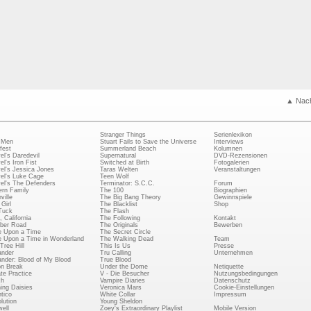
▲ Nac
Stranger Things
Serienlexikon
 Men
Stuart Fails to Save the Universe
Interviews
fest
Summerland Beach
Kolumnen
el's Daredevil
Supernatural
DVD-Rezensionen
el's Iron Fist
Switched at Birth
Fotogalerien
el's Jessica Jones
Taras Welten
Veranstaltungen
el's Luke Cage
Teen Wolf
el's The Defenders
Terminator: S.C.C.
Forum
rn Family
The 100
Biographien
ville
The Big Bang Theory
Gewinnspiele
Girl
The Blacklist
Shop
Tuck
The Flash
, California
The Following
Kontakt
ber Road
The Originals
Bewerben
 Upon a Time
The Secret Circle
 Upon a Time in Wonderland
The Walking Dead
Team
Tree Hill
This Is Us
Presse
ander
Tru Calling
Unternehmen
ander: Blood of My Blood
True Blood
on Break
Under the Dome
Netiquette
ate Practice
V - Die Besucher
Nutzungsbedingungen
ch
Vampire Diaries
Datenschutz
ing Daisies
Veronica Mars
Cookie-Einstellungen
tico
White Collar
Impressum
lution
Young Sheldon
ell
Zoey's Extraordinary Playlist
Mobile Version