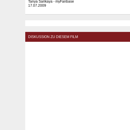
Tanya Sarikaya - myFanbase
17.07.2009
DISKUSSION ZU DIESEM FILM