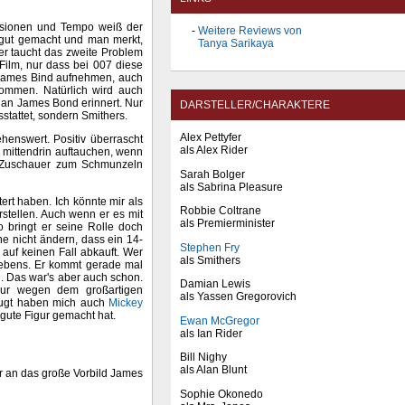
losionen und Tempo weiß der
Weitere Reviews von
r gut gemacht und man merkt,
Tanya Sarikaya
er taucht das zweite Problem
Film, nur dass bei 007 diese
t James Bind aufnehmen, auch
ommen. Natürlich wird auch
 an James Bond erinnert. Nur
DARSTELLER/CHARAKTERE
sstattet, sondern Smithers.
Alex Pettyfer
enswert. Positiv überrascht
als Alex Rider
 mittendrin auftauchen, wenn
ie Zuschauer zum Schmunzeln
Sarah Bolger
als Sabrina Pleasure
ert haben. Ich könnte mir als
Robbie Coltrane
stellen. Auch wenn er es mit
als Premierminister
 bringt er seine Rolle doch
e nicht ändern, dass ein 14-
Stephen Fry
 auf keinen Fall abkauft. Wer
als Smithers
rgebens. Er kommt gerade mal
n. Das war's aber auch schon.
Damian Lewis
nur wegen dem großartigen
als Yassen Gregorovich
zeugt haben mich auch
Mickey
 gute Figur gemacht hat.
Ewan McGregor
als Ian Rider
Bill Nighy
als Alan Blunt
er an das große Vorbild James
Sophie Okonedo