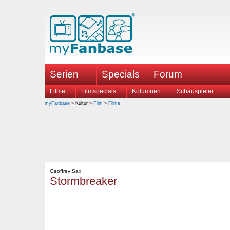
Serien
Specials
Forum
Filme
Filmspecials
Kolumnen
Schauspieler
myFanbase
» Kultur »
Film
»
Filme
Geoffrey Sax
Stormbreaker