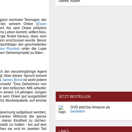
Genre: Action
in ganz normaler Teenager, der
bei seinem Onkel (
Ewan
nt. Als sein Onkel plötzlich
ums Leben kommt, wittert Alex,
nge findet heraus, dass sein
sion erschossen wurde. Bevor
Nachfolger der gescheiterten
key Rourke
) unter die Lupe
en Geheimprojekt zu töten...
ch der vierzehnjährige Agent
gt. Aber dieser Spruch kommt
as
James Bond
ist wohl jedem
Horowitz' "Das Geheimnis von
r den britischen MI6 arbeitet.
on einem 14-jährigen Jungen
n sein Onkel gut ausgebildet
JETZT BESTELLEN
echs Muskelpakete auf einmal
DVD jetzt bei Amazon.de
bestellen
 Spannung aufgebaut werden,
kranker Millionär die ganze
e miese Kindheit zu rächen.
witz zu halten - bis auf den
lex sie erst im zweiten Teil
LINKS