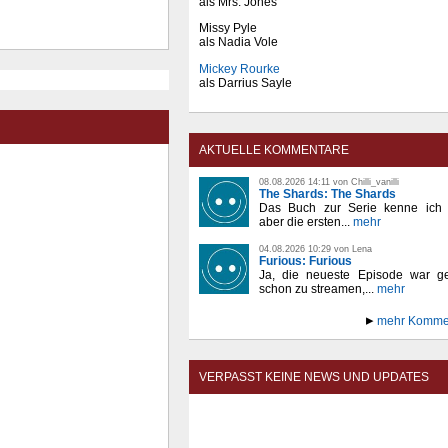
als Mrs. Jones
Missy Pyle
als Nadia Vole
Mickey Rourke
als Darrius Sayle
AKTUELLE KOMMENTARE
08.08.2026 14:11 von Chilli_vanilli
The Shards: The Shards
Das Buch zur Serie kenne ich n
aber die ersten...
mehr
04.08.2026 10:29 von Lena
Furious: Furious
Ja, die neueste Episode war ge
schon zu streamen,...
mehr
mehr Komme
VERPASST KEINE NEWS UND UPDATES