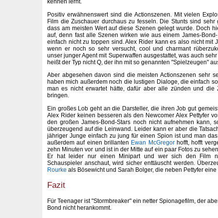
kennen lernt.
Positiv erwähnenswert sind die Actionszenen. Mit vielen Exp
Film die Zuschauer durchaus zu fesseln. Die Stunts sind seh
dass am meisten Wert auf diese Szenen gelegt wurde. Doch hi
auf, denn fast alle Szenen wirken wie aus einem James-Bond-
einfach nicht zu toppen sind. Alex Rider kann es also nicht mi
wenn er noch so sehr versucht, cool und charmant rüberzuk
unser junger Agent mit Superwaffen ausgestattet, was auch sehr
heißt der Typ nicht Q, der ihn mit so genannten "Spielzeugen" au
Aber abgesehen davon sind die meisten Actionszenen sehr seh
haben mich außerdem noch die lustigen Dialoge, die einfach so
man es nicht erwartet hätte, dafür aber alle zünden und d
bringen.
Ein großes Lob geht an die Darsteller, die ihren Job gut gemeist
Alex Rider keinen besseren als den Newcomer Alex Pettyfer vor
den großen James-Bond-Stars noch nicht aufnehmen kann, so
überzeugend auf die Leinwand. Leider kann er aber die Tatsach
jähriger Junge einfach zu jung für einen Spion ist und man das
außerdem auf einen brillanten
Ewan McGregor
hofft, hofft ve
zehn Minuten vor und ist in der Mitte auf ein paar Fotos zu sehe
Er hat leider nur einen Minipart und wer sich den Film 
Schauspieler anschaut, wird sicher enttäuscht werden. Über
Rourke
als Bösewicht und Sarah Bolger, die neben Pettyfer eine
Fazit
Für Teenager ist "Stormbreaker" ein netter Spionagefilm, der ab
Bond nicht herankommt.