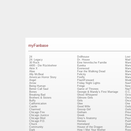
myFanbase
24
Dollhouse
Lost
24: Legacy
Dr. House
Mad
30 Rock
Eine himmlische Familie
Mani
4400 - Die Rückkehrer
Eureka
Marv
Akte X
Everwood
Marv
Alias
Fear the Walking Dead
Marv
Ally McBeal
Felicity
Marv
American Horror Story
Firefly
Marv
Angel
FlashForward
Mode
Arrow
Friday Night Lights
Nash
Being Human
Fringe
New 
Better Call Saul
Game of Thrones
Nip/
Bones
Georgie & Mandy's First Marriage
O.C.
Breaking Bad
Ghost Whisperer
Octo
Brothers & Sisters
Gilmore Girls
Once
Buffy
Girls
Once
Californication
Glee
One 
Castle
Good Wife
Outl
Charmed
Gossip Girl
Outl
Chicago Fire
Gotham
Pris
Chicago Justice
Greek
Priv
Chicago Med
Grey's Anatomy
Psy
Chicago P.D.
Heroes
Push
Chuck
Homeland
Quan
Community
House of the Dragon
Revo
Dark
How I Met Your Mother
Rosw