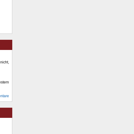
icht,
stern
ntare