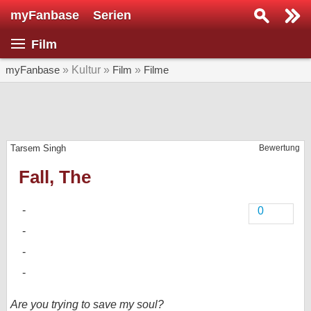
myFanbase
Serien
Serie suchen...
Film
Home
SERIEN
myFanbase
» Kultur »
Film
»
Filme
Serien
Kolumnen
Tarsem Singh
Bewertung
Interviews
Fall, The
Veranstaltungen
KULTUR
0
Specials
SERVICE
Gewinnspiele
Forum
Are you trying to save my soul?