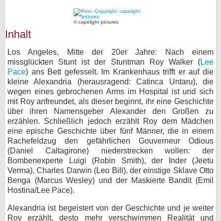
bei X
© capelight pictures
Inhalt
bei Facebook
Los Angeles, Mitte der 20er Jahre: Nach einem
missglückten Stunt ist der Stuntman Roy Walker (
Lee
Kontakt
Pace
) ans Bett gefesselt. Im Krankenhaus trifft er auf die
kleine Alexandria (herausragend: Catinca Untaru), die
Nutzungsbedingungen
wegen eines gebrochenen Arms im Hospital ist und sich
mit Roy anfreundet, als dieser beginnt, ihr eine Geschichte
Datenschutz
über ihren Namensgeber Alexander den Großen zu
erzählen. Schließlich jedoch erzählt Roy dem Mädchen
Cookie-Einstellungen
eine epische Geschichte über fünf Männer, die in einem
Rachefeldzug den gefährlichen Gouverneur Odious
(Daniel Caltagirone) niederstrecken wollen: der
Impressum
Bombenexperte Luigi (Robin Smith), der Inder (Jeetu
Desktop-Ansicht
Verma), Charles Darwin (Leo Bill), der einstige Sklave Otto
Benga (Marcus Wesley) und der Maskierte Bandit (Emil
myFanbase
Hostina/Lee Pace).
Alexandria ist begeistert von der Geschichte und je weiter
Roy erzählt, desto mehr verschwimmen Realität und