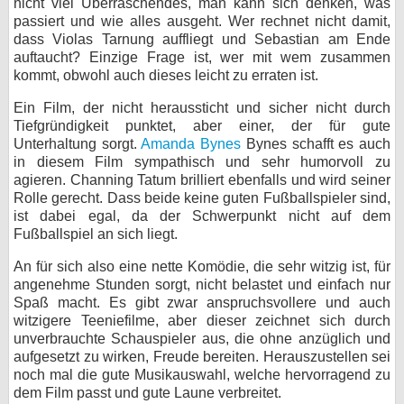
nicht viel Überraschendes, man kann sich denken, was
passiert und wie alles ausgeht. Wer rechnet nicht damit,
dass Violas Tarnung auffliegt und Sebastian am Ende
auftaucht? Einzige Frage ist, wer mit wem zusammen
kommt, obwohl auch dieses leicht zu erraten ist.
Ein Film, der nicht heraussticht und sicher nicht durch
Tiefgründigkeit punktet, aber einer, der für gute
Unterhaltung sorgt.
Amanda Bynes
Bynes schafft es auch
in diesem Film sympathisch und sehr humorvoll zu
agieren. Channing Tatum brilliert ebenfalls und wird seiner
Rolle gerecht. Dass beide keine guten Fußballspieler sind,
ist dabei egal, da der Schwerpunkt nicht auf dem
Fußballspiel an sich liegt.
An für sich also eine nette Komödie, die sehr witzig ist, für
angenehme Stunden sorgt, nicht belastet und einfach nur
Spaß macht. Es gibt zwar anspruchsvollere und auch
witzigere Teeniefilme, aber dieser zeichnet sich durch
unverbrauchte Schauspieler aus, die ohne anzüglich und
aufgesetzt zu wirken, Freude bereiten. Herauszustellen sei
noch mal die gute Musikauswahl, welche hervorragend zu
dem Film passt und gute Laune verbreitet.