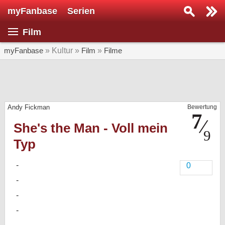
myFanbase
Serien
Serie suchen...
Film
Home
SERIEN
myFanbase
» Kultur »
Film
»
Filme
Serien
Kolumnen
Andy Fickman
Bewertung
Interviews
She's the Man - Voll mein
Veranstaltungen
Typ
KULTUR
Specials
0
SERVICE
Gewinnspiele
Forum