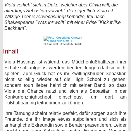
Viola verliebt sich in Duke, welcher aber Olivia will, die
bei X
allerdings Sebastian vorzieht, der eigentlich Viola ist.
Witzige Teenieverwechslungskomödie, frei nach
bei Facebook
Shakespeares "Was Ihr wollt" mit einer Prise "Kick it like
Beckham".
Kontakt
© Kinowelt Filmverleih GmbH
Inhalt
Nutzungsbedingungen
Viola Hastings ist wütend, das Mädchenfußballteam ihrer
Datenschutz
Schule soll aufgelöst werden, bei den Jungen darf sie nicht
spielen. Zum Glück hat es ihr Zwillingsbruder Sebastian
Cookie-Einstellungen
nicht so eilig wieder auf die High School zu gehen,
sondern tourt lieber heimlich mit seiner Band, so dass
Impressum
Viola die Chance nutzt und sich als Sebastian in der
Konkurrenzhighschool einschleust, um dort am
Desktop-Ansicht
Fußballtraining teilnehmen zu können.
myFanbase
Ihre Tarnung scheint relativ perfekt, dafür sorgen auch ihre
Freunde, die ihr Image etwas aufpolieren und sich als
anhängliche Exfreundin sowie Berater präsentieren. Leider
taucht dann aber Sebastians wahre Exfreundin Monique