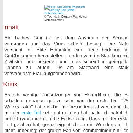
bei X
© Twentieth Century Fox Home
Entertainment
bei Facebook
Inhalt
Ein halbes Jahr ist seit dem Ausbruch der Seuche
Kontakt
vergangen und das Virus scheint besiegt. Die Nato
versucht mit Elite Einheiten eine neue Ordnung in
Nutzungsbedingungen
Großbritannien herzustellen. London wird im Stadtkern mit
Zivilisten neu besiedelt und alles scheint in geregelte
Datenschutz
Bahnen zu laufen. Bis am Stadtrand eine stark
verwahrloste Frau aufgefunden wird...
Cookie-Einstellungen
Kritik
Impressum
Es gibt wenige Fortsetzungen von Horrorfilmen, die es
schaffen, genauso gut zu sein, wie der erste Teil. "28
Desktop-Ansicht
Weeks Later" hatte es bei mir besonders schwer, denn da
myFanbase
mir der
erste Teil
sehr gut gefallen hat, hatte ich natürlich
hohe Erwartungen an die Fortsetzung. Dass mir der erste
Teil gefallen hat, grenzt eigentlich an ein Wunder, da ich
nicht unbedingt der größte Fan von Zombiefilmen bin. Ich