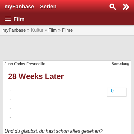
myFanbase
Serien
Serie suchen...
Film
Home
SERIEN
myFanbase
» Kultur »
Film
»
Filme
Serien
Kolumnen
Juan Carlos Fresnadillo
Bewertung
Interviews
28 Weeks Later
Veranstaltungen
KULTUR
0
Specials
SERVICE
Gewinnspiele
Forum
Und du glaubst, du hast schon alles gesehen?