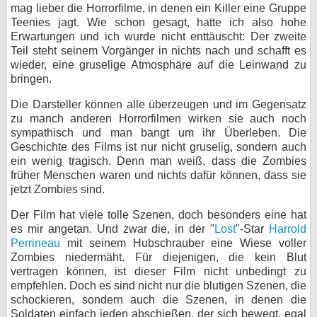
mag lieber die Horrorfilme, in denen ein Killer eine Gruppe
Teenies jagt. Wie schon gesagt, hatte ich also hohe
Erwartungen und ich wurde nicht enttäuscht: Der zweite
Teil steht seinem Vorgänger in nichts nach und schafft es
wieder, eine gruselige Atmosphäre auf die Leinwand zu
bringen.
Die Darsteller können alle überzeugen und im Gegensatz
zu manch anderen Horrorfilmen wirken sie auch noch
sympathisch und man bangt um ihr Überleben. Die
Geschichte des Films ist nur nicht gruselig, sondern auch
ein wenig tragisch. Denn man weiß, dass die Zombies
früher Menschen waren und nichts dafür können, dass sie
jetzt Zombies sind.
Der Film hat viele tolle Szenen, doch besonders eine hat
es mir angetan. Und zwar die, in der "
Lost
"-Star
Harrold
Perrineau
mit seinem Hubschrauber eine Wiese voller
Zombies niedermäht. Für diejenigen, die kein Blut
vertragen können, ist dieser Film nicht unbedingt zu
empfehlen. Doch es sind nicht nur die blutigen Szenen, die
schockieren, sondern auch die Szenen, in denen die
Soldaten einfach jeden abschießen, der sich bewegt, egal