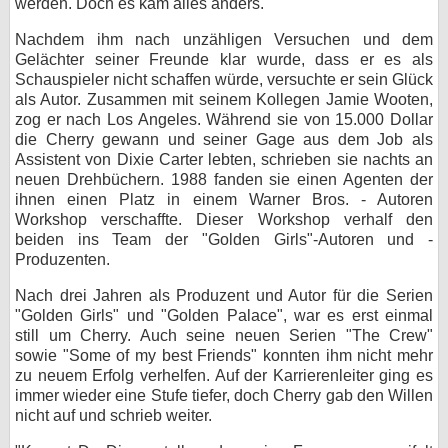
werden. Doch es kam alles anders.
bei X
Nachdem ihm nach unzähligen Versuchen und dem
Gelächter seiner Freunde klar wurde, dass er es als
bei Facebook
Schauspieler nicht schaffen würde, versuchte er sein Glück
als Autor. Zusammen mit seinem Kollegen Jamie Wooten,
zog er nach Los Angeles. Während sie von 15.000 Dollar
Kontakt
die Cherry gewann und seiner Gage aus dem Job als
Assistent von Dixie Carter lebten, schrieben sie nachts an
Nutzungsbedingungen
neuen Drehbüchern. 1988 fanden sie einen Agenten der
ihnen einen Platz in einem Warner Bros. - Autoren
Workshop verschaffte. Dieser Workshop verhalf den
Datenschutz
beiden ins Team der "Golden Girls"-Autoren und -
Produzenten.
Cookie-Einstellungen
Nach drei Jahren als Produzent und Autor für die Serien
Impressum
"Golden Girls" und "Golden Palace", war es erst einmal
still um Cherry. Auch seine neuen Serien "The Crew"
Desktop-Ansicht
sowie "Some of my best Friends" konnten ihm nicht mehr
myFanbase
zu neuem Erfolg verhelfen. Auf der Karrierenleiter ging es
immer wieder eine Stufe tiefer, doch Cherry gab den Willen
nicht auf und schrieb weiter.