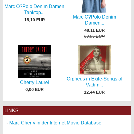
Marc O?Polo Denim Damen
Tanktop...
Marc O?Polo Denim
15,10 EUR
Damen...
48,11 EUR
69,95 EUR
Orpheus in Exile-Songs of
Cherry Laurel
Vadim...
0,00 EUR
12,44 EUR
LINKS
Marc Cherry in der Internet Movie Database