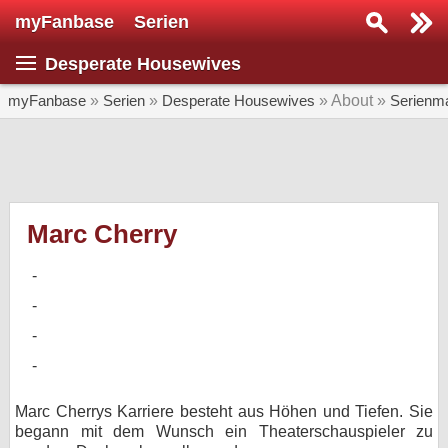
myFanbase
Serien
Serie suchen...
Desperate Housewives
Home
SERIEN
myFanbase
»
Serien
»
Desperate Housewives
» About »
Serienm
Serien
Kolumnen
Interviews
Marc Cherry
Veranstaltungen
KULTUR
Specials
SERVICE
Gewinnspiele
Marc Cherrys Karriere besteht aus Höhen und Tiefen. Sie
begann mit dem Wunsch ein Theaterschauspieler zu
Forum