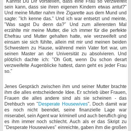
"Kannst Du Dir vorstellen, dass eine Frau so verzweifelt
sein kann, dass sie ihren eigenen Kindern etwas antut?"
Und meine Mutter nahm ihre Zigarette aus dem Mund und
sagte: "Ich kenne das." Und ich war entsetzt und meinte,
"Was sagst Du denn da?" Und zum allerersten Mal
erzählte mir meine Mutter, die ich immer für die perfekte
Ehefrau und Mutter gehalten hatte, wie verzweifelt und
einsam sie sich fühlte, allein mit mir und meinen beiden
Schwestern zu Hause, während mein Vater fort war, um
seinen Master an der Universität zu absolvieren. Und
plötzlich dachte ich: "Oh Gott, wenn Du schon derart
verzweifelte Augenblicke hattest, dann geht es jeder Frau
so."
Jenes Gespräch zwischen ihm und seiner Mutter brachte
ihm die alles entscheidende Idee. Er schrieb über Frauen,
Frauen die alles andere sind als sie scheinen - das
Drehbuch von "
Desperate Housewives
". Doch damit war
es noch nicht beendet, seine finanzielle Lage war
miserabel, sein Agent war kriminell und auch beruflich ging
es ihm immer noch schlecht. Auch als er das Skript zu
"Desperate Housewives" einreichte, gaben ihm die großen