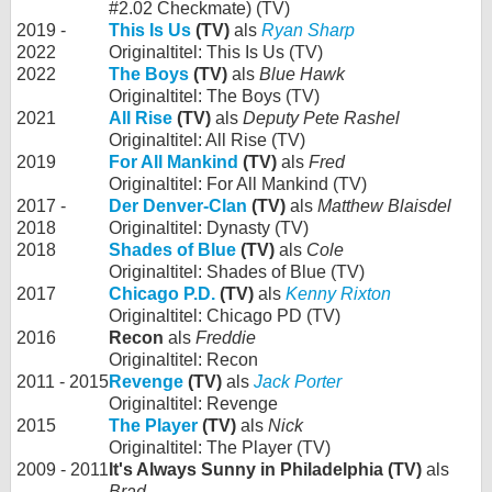
#2.02 Checkmate) (TV)
2019 -
This Is Us
(TV)
als
Ryan Sharp
2022
Originaltitel: This Is Us (TV)
2022
The Boys
(TV)
als
Blue Hawk
Originaltitel: The Boys (TV)
2021
All Rise
(TV)
als
Deputy Pete Rashel
Originaltitel: All Rise (TV)
2019
For All Mankind
(TV)
als
Fred
Originaltitel: For All Mankind (TV)
2017 -
Der Denver-Clan
(TV)
als
Matthew Blaisdel
2018
Originaltitel: Dynasty (TV)
2018
Shades of Blue
(TV)
als
Cole
Originaltitel: Shades of Blue (TV)
2017
Chicago P.D.
(TV)
als
Kenny Rixton
Originaltitel: Chicago PD (TV)
2016
Recon
als
Freddie
Originaltitel: Recon
2011 - 2015
Revenge
(TV)
als
Jack Porter
Originaltitel: Revenge
2015
The Player
(TV)
als
Nick
Originaltitel: The Player (TV)
2009 - 2011
It's Always Sunny in Philadelphia (TV)
als
Brad