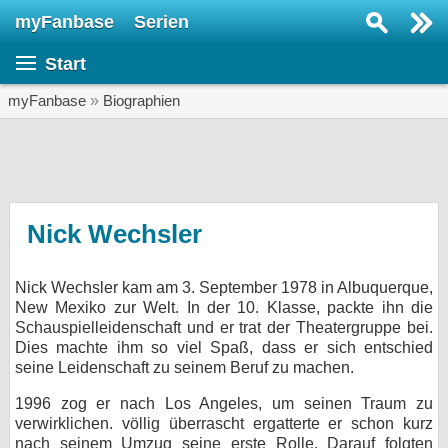
myFanbase
Serien
Serie suchen...
Start
Home
SERIEN
myFanbase
»
Biographien
Serien
Kolumnen
Interviews
Nick Wechsler
Veranstaltungen
Nick Wechsler kam am 3. September 1978 in Albuquerque,
KULTUR
New Mexiko zur Welt. In der 10. Klasse, packte ihn die
Specials
Schauspielleidenschaft und er trat der Theatergruppe bei.
Dies machte ihm so viel Spaß, dass er sich entschied
SERVICE
seine Leidenschaft zu seinem Beruf zu machen.
Gewinnspiele
1996 zog er nach Los Angeles, um seinen Traum zu
verwirklichen. völlig überrascht ergatterte er schon kurz
Forum
nach seinem Umzug seine erste Rolle. Darauf folgten