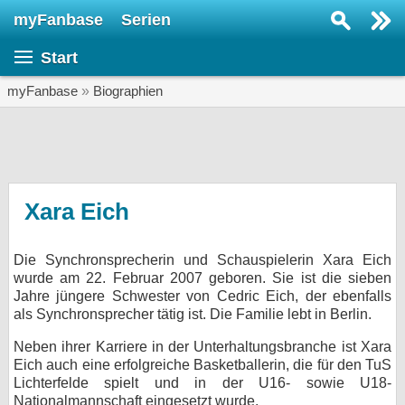
myFanbase
Serien
Serie suchen...
Start
Home
SERIEN
myFanbase
»
Biographien
Serien
Kolumnen
Interviews
Xara Eich
Veranstaltungen
Die Synchronsprecherin und Schauspielerin Xara Eich
KULTUR
wurde am 22. Februar 2007 geboren. Sie ist die sieben
Specials
Jahre jüngere Schwester von Cedric Eich, der ebenfalls
als Synchronsprecher tätig ist. Die Familie lebt in Berlin.
SERVICE
Neben ihrer Karriere in der Unterhaltungsbranche ist Xara
Gewinnspiele
Eich auch eine erfolgreiche Basketballerin, die für den TuS
Lichterfelde spielt und in der U16- sowie U18-
Forum
Nationalmannschaft eingesetzt wurde.