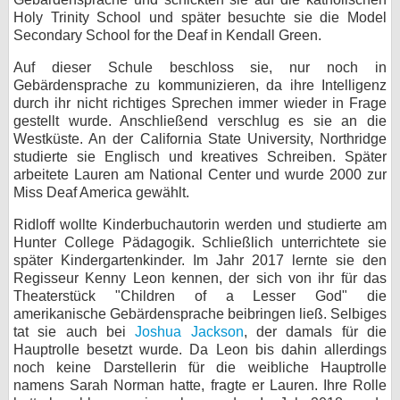
Holy Trinity School und später besuchte sie die Model
bei X
Secondary School for the Deaf in Kendall Green.
bei Facebook
Auf dieser Schule beschloss sie, nur noch in
Gebärdensprache zu kommunizieren, da ihre Intelligenz
durch ihr nicht richtiges Sprechen immer wieder in Frage
gestellt wurde. Anschließend verschlug es sie an die
Kontakt
Westküste. An der California State University, Northridge
studierte sie Englisch und kreatives Schreiben. Später
Nutzungsbedingungen
arbeitete Lauren am National Center und wurde 2000 zur
Miss Deaf America gewählt.
Datenschutz
Ridloff wollte Kinderbuchautorin werden und studierte am
Cookie-Einstellungen
Hunter College Pädagogik. Schließlich unterrichtete sie
später Kindergartenkinder. Im Jahr 2017 lernte sie den
Impressum
Regisseur Kenny Leon kennen, der sich von ihr für das
Theaterstück "Children of a Lesser God" die
Desktop-Ansicht
amerikanische Gebärdensprache beibringen ließ. Selbiges
myFanbase
tat sie auch bei
Joshua Jackson
, der damals für die
Hauptrolle besetzt wurde. Da Leon bis dahin allerdings
noch keine Darstellerin für die weibliche Hauptrolle
namens Sarah Norman hatte, fragte er Lauren. Ihre Rolle