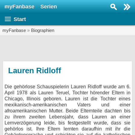
myFanbase
Serien
Serie suchen...
Start
Home
SERIEN
myFanbase
»
Biographien
Serien
Kolumnen
Interviews
Lauren Ridloff
Veranstaltungen
Die gehörlose Schauspielerin Lauren Ridloff wurde am 6.
KULTUR
April 1978 als Lauren Teruel, Tochter hörender Eltern in
Specials
Chicago, Illinois geboren. Lauren ist die Tochter eines
mexikanisch-amerikanischen Vaters und einer
SERVICE
afroamerikanischen Mutter. Beide Elternteile dachten bis
zu ihrem zweiten Lebensjahr, dass Lauren an einer
Gewinnspiele
Lernverzögerung leide, bis festgestellt wurde, dass sie
gehörlos ist. Ihre Eltern lernten daraufhin mit ihr die
Forum
Gebärdensprache und schickten sie auf die katholischen