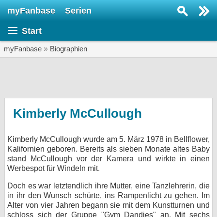
myFanbase
Serien
Serie suchen...
Start
Home
SERIEN
myFanbase
»
Biographien
Serien
Kolumnen
Interviews
Kimberly McCullough
Veranstaltungen
Kimberly McCullough wurde am 5. März 1978 in Bellflower,
KULTUR
Kalifornien geboren. Bereits als sieben Monate altes Baby
Specials
stand McCullough vor der Kamera und wirkte in einen
Werbespot für Windeln mit.
SERVICE
Doch es war letztendlich ihre Mutter, eine Tanzlehrerin, die
Gewinnspiele
in ihr den Wunsch schürte, ins Rampenlicht zu gehen. Im
Alter von vier Jahren begann sie mit dem Kunstturnen und
Forum
schloss sich der Gruppe "Gym Dandies" an. Mit sechs