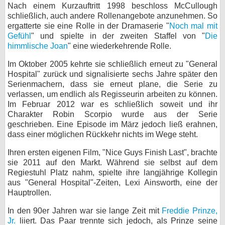
Nach einem Kurzauftritt 1998 beschloss McCullough
schließlich, auch andere Rollenangebote anzunehmen. So
ergatterte sie eine Rolle in der Dramaserie "
Noch mal mit
Gefühl
" und spielte in der zweiten Staffel von "
Die
himmlische Joan
" eine wiederkehrende Rolle.
Im Oktober 2005 kehrte sie schließlich erneut zu "General
Hospital" zurück und signalisierte sechs Jahre später den
Serienmachern, dass sie erneut plane, die Serie zu
verlassen, um endlich als Regisseurin arbeiten zu können.
Im Februar 2012 war es schließlich soweit und ihr
Charakter Robin Scorpio wurde aus der Serie
geschrieben. Eine Episode im März jedoch ließ erahnen,
dass einer möglichen Rückkehr nichts im Wege steht.
Ihren ersten eigenen Film, "Nice Guys Finish Last", brachte
sie 2011 auf den Markt. Während sie selbst auf dem
Regiestuhl Platz nahm, spielte ihre langjährige Kollegin
aus "General Hospital"-Zeiten, Lexi Ainsworth, eine der
Hauptrollen.
In den 90er Jahren war sie lange Zeit mit
Freddie Prinze,
Jr.
liiert. Das Paar trennte sich jedoch, als Prinze seine