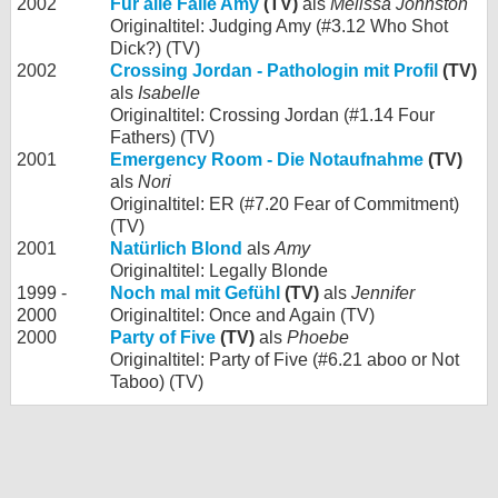
2002
Für alle Fälle Amy
(TV)
als
Melissa Johnston
Originaltitel: Judging Amy (#3.12 Who Shot
Dick?) (TV)
2002
Crossing Jordan - Pathologin mit Profil
(TV)
als
Isabelle
Originaltitel: Crossing Jordan (#1.14 Four
Fathers) (TV)
2001
Emergency Room - Die Notaufnahme
(TV)
als
Nori
Originaltitel: ER (#7.20 Fear of Commitment)
(TV)
2001
Natürlich Blond
als
Amy
Originaltitel: Legally Blonde
1999 -
Noch mal mit Gefühl
(TV)
als
Jennifer
2000
Originaltitel: Once and Again (TV)
2000
Party of Five
(TV)
als
Phoebe
Originaltitel: Party of Five (#6.21 aboo or Not
Taboo) (TV)