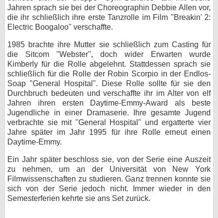
Jahren sprach sie bei der Choreographin Debbie Allen vor,
bei X
die ihr schließlich ihre erste Tanzrolle im Film "Breakin' 2:
Electric Boogaloo" verschaffte.
bei Facebook
1985 brachte ihre Mutter sie schließlich zum Casting für
die Sitcom "Webster", doch wider Erwarten wurde
Kimberly für die Rolle abgelehnt. Stattdessen sprach sie
Kontakt
schließlich für die Rolle der Robin Scorpio in der Endlos-
Soap "General Hospital". Diese Rolle sollte für sie den
Nutzungsbedingungen
Durchbruch bedeuten und verschaffte ihr im Alter von elf
Jahren ihren ersten Daytime-Emmy-Award als beste
Datenschutz
Jugendliche in einer Dramaserie. Ihre gesamte Jugend
verbrachte sie mit "General Hospital" und ergatterte vier
Cookie-Einstellungen
Jahre später im Jahr 1995 für ihre Rolle erneut einen
Daytime-Emmy.
Impressum
Ein Jahr später beschloss sie, von der Serie eine Auszeit
Desktop-Ansicht
zu nehmen, um an der Universität von New York
myFanbase
Filmwissenschaften zu studieren. Ganz trennen konnte sie
sich von der Serie jedoch nicht. Immer wieder in den
Semesterferien kehrte sie ans Set zurück.