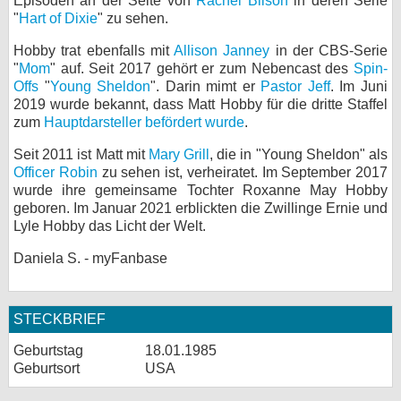
Episoden an der Seite von
Rachel Bilson
in deren Serie
"
Hart of Dixie
" zu sehen.
bei X
Hobby trat ebenfalls mit
Allison Janney
in der CBS-Serie
bei Facebook
"
Mom
" auf. Seit 2017 gehört er zum Nebencast des
Spin-
Offs
"
Young Sheldon
". Darin mimt er
Pastor Jeff
. Im Juni
2019 wurde bekannt, dass Matt Hobby für die dritte Staffel
Kontakt
zum
Hauptdarsteller befördert wurde
.
Seit 2011 ist Matt mit
Mary Grill
, die in "Young Sheldon" als
Nutzungsbedingungen
Officer Robin
zu sehen ist, verheiratet. Im September 2017
wurde ihre gemeinsame Tochter Roxanne May Hobby
Datenschutz
geboren. Im Januar 2021 erblickten die Zwillinge Ernie und
Lyle Hobby das Licht der Welt.
Cookie-Einstellungen
Daniela S. - myFanbase
Impressum
Desktop-Ansicht
STECKBRIEF
myFanbase
Geburtstag
18.01.1985
Geburtsort
USA