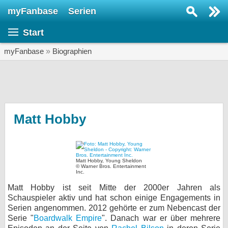
myFanbase
Serien
Serie suchen...
Start
Home
SERIEN
myFanbase
»
Biographien
Serien
Kolumnen
Interviews
Matt Hobby
Veranstaltungen
KULTUR
Matt Hobby, Young Sheldon
Specials
© Warner Bros. Entertainment
Inc.
SERVICE
Matt Hobby ist seit Mitte der 2000er Jahren als
Schauspieler aktiv und hat schon einige Engagements in
Gewinnspiele
Serien angenommen. 2012 gehörte er zum Nebencast der
Serie "
Boardwalk Empire
". Danach war er über mehrere
Forum