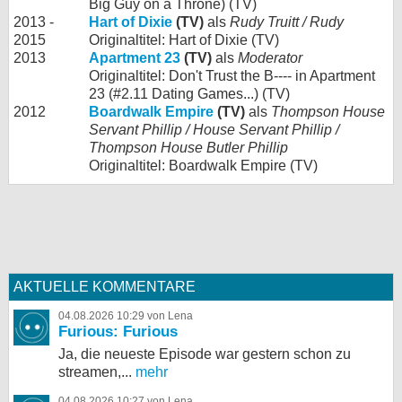
Big Guy on a Throne) (TV)
2013 -
Hart of Dixie
(TV)
als
Rudy Truitt / Rudy
2015
Originaltitel: Hart of Dixie (TV)
2013
Apartment 23
(TV)
als
Moderator
Originaltitel: Don't Trust the B---- in Apartment
23 (#2.11 Dating Games...) (TV)
2012
Boardwalk Empire
(TV)
als
Thompson House
Servant Phillip / House Servant Phillip /
Thompson House Butler Phillip
Originaltitel: Boardwalk Empire (TV)
AKTUELLE KOMMENTARE
04.08.2026 10:29 von Lena
Furious: Furious
Ja, die neueste Episode war gestern schon zu
streamen,...
mehr
04.08.2026 10:27 von Lena