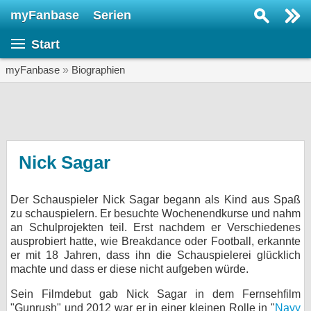
myFanbase
Serien
Serie suchen...
Start
Home
SERIEN
myFanbase
»
Biographien
Serien
Kolumnen
Interviews
Nick Sagar
Veranstaltungen
Der Schauspieler Nick Sagar begann als Kind aus Spaß
KULTUR
zu schauspielern. Er besuchte Wochenendkurse und nahm
Specials
an Schulprojekten teil. Erst nachdem er Verschiedenes
ausprobiert hatte, wie Breakdance oder Football, erkannte
SERVICE
er mit 18 Jahren, dass ihn die Schauspielerei glücklich
machte und dass er diese nicht aufgeben würde.
Gewinnspiele
Sein Filmdebut gab Nick Sagar in dem Fernsehfilm
Forum
"Gunrush" und 2012 war er in einer kleinen Rolle in "
Navy