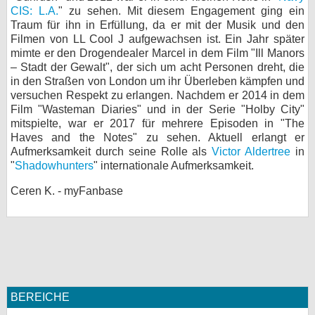
CIS: L.A.
" zu sehen. Mit diesem Engagement ging ein
bei X
Traum für ihn in Erfüllung, da er mit der Musik und den
Filmen von LL Cool J aufgewachsen ist. Ein Jahr später
bei Facebook
mimte er den Drogendealer Marcel in dem Film "Ill Manors
– Stadt der Gewalt", der sich um acht Personen dreht, die
in den Straßen von London um ihr Überleben kämpfen und
versuchen Respekt zu erlangen. Nachdem er 2014 in dem
Kontakt
Film "Wasteman Diaries" und in der Serie "Holby City"
mitspielte, war er 2017 für mehrere Episoden in "The
Nutzungsbedingungen
Haves and the Notes" zu sehen. Aktuell erlangt er
Aufmerksamkeit durch seine Rolle als
Victor Aldertree
in
Datenschutz
"
Shadowhunters
" internationale Aufmerksamkeit.
Cookie-Einstellungen
Ceren K. - myFanbase
Impressum
Desktop-Ansicht
myFanbase
BEREICHE