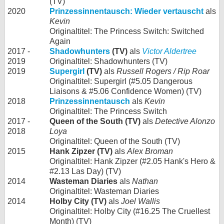
(TV)
2020
Prinzessinnentausch: Wieder vertauscht
als
Kevin
Originaltitel: The Princess Switch: Switched
Again
2017 -
Shadowhunters
(TV)
als
Victor Aldertree
2019
Originaltitel: Shadowhunters (TV)
2019
Supergirl
(TV)
als
Russell Rogers / Rip Roar
Originaltitel: Supergirl (#5.05 Dangerous
Liaisons & #5.06 Confidence Women) (TV)
2018
Prinzessinnentausch
als
Kevin
Originaltitel: The Princess Switch
2017 -
Queen of the South (TV)
als
Detective Alonzo
2018
Loya
Originaltitel: Queen of the South (TV)
2015
Hank Zipzer (TV)
als
Alex Broman
Originaltitel: Hank Zipzer (#2.05 Hank's Hero &
#2.13 Las Day) (TV)
2014
Wasteman Diaries
als
Nathan
Originaltitel: Wasteman Diaries
2014
Holby City (TV)
als
Joel Wallis
Originaltitel: Holby City (#16.25 The Cruellest
Month) (TV)