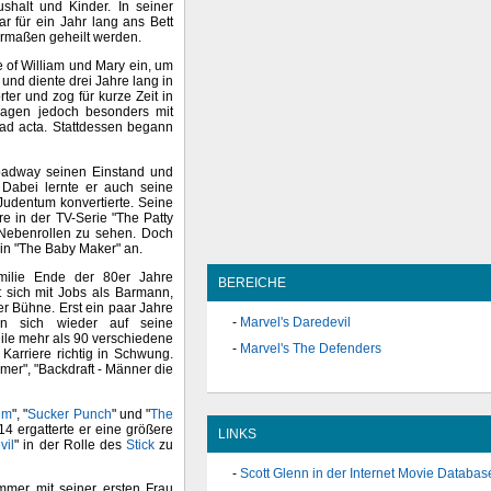
halt und Kinder. In seiner
r für ein Jahr lang ans Bett
germaßen geheilt werden.
 of William und Mary ein, um
 und diente drei Jahre lang in
ter und zog für kurze Zeit in
ssagen jedoch besonders mit
 ad acta. Stattdessen begann
roadway seinen Einstand und
Dabei lernte er auch seine
Judentum konvertierte. Seine
re in der TV-Serie "The Patty
Nebenrollen zu sehen. Doch
e in "The Baby Maker" an.
milie Ende der 80er Jahre
BEREICHE
t sich mit Jobs als Barmann,
r Bühne. Erst ein paar Jahre
Marvel's Daredevil
n sich wieder auf seine
eile mehr als 90 verschiedene
Marvel's The Defenders
Karriere richtig in Schwung.
er", "Backdraft - Männer die
um
", "
Sucker Punch
" und "
The
14 ergatterte er eine größere
LINKS
vil
" in der Rolle des
Stick
zu
Scott Glenn in der Internet Movie Databas
immer mit seiner ersten Frau