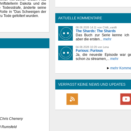
riftstellerin Dakota und die
e Todesstrafe, änderte seine
 Rolle in "Das Schweigen der
 Tode gefoltert wurden.
AKTUELLE KOMMENTARE
08.08.2026 14:11 von Chilli_vanilli
The Shards: The Shards
Das Buch zur Serie kenne ich n
aber die ersten...
mehr
04.08.2026 10:29 von Lena
Furious: Furious
Ja, die neueste Episode war ge
schon zu streamen,...
mehr
mehr Komme
VERPASST KEINE NEWS UND UPDATES
Chris Chenery
 Rumsfeld