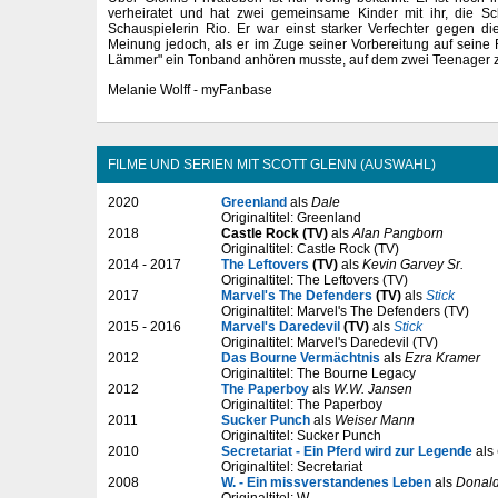
verheiratet und hat zwei gemeinsame Kinder mit ihr, die Sch
Schauspielerin Rio. Er war einst starker Verfechter gegen di
Meinung jedoch, als er im Zuge seiner Vorbereitung auf seine
Lämmer" ein Tonband anhören musste, auf dem zwei Teenager zu
Melanie Wolff - myFanbase
FILME UND SERIEN MIT SCOTT GLENN (AUSWAHL)
2020
Greenland
als
Dale
Originaltitel: Greenland
2018
Castle Rock (TV)
als
Alan Pangborn
Originaltitel: Castle Rock (TV)
2014 - 2017
The Leftovers
(TV)
als
Kevin Garvey Sr.
Originaltitel: The Leftovers (TV)
2017
Marvel's The Defenders
(TV)
als
Stick
Originaltitel: Marvel's The Defenders (TV)
2015 - 2016
Marvel's Daredevil
(TV)
als
Stick
Originaltitel: Marvel's Daredevil (TV)
2012
Das Bourne Vermächtnis
als
Ezra Kramer
Originaltitel: The Bourne Legacy
2012
The Paperboy
als
W.W. Jansen
Originaltitel: The Paperboy
2011
Sucker Punch
als
Weiser Mann
Originaltitel: Sucker Punch
2010
Secretariat - Ein Pferd wird zur Legende
als
Originaltitel: Secretariat
2008
W. - Ein missverstandenes Leben
als
Donald