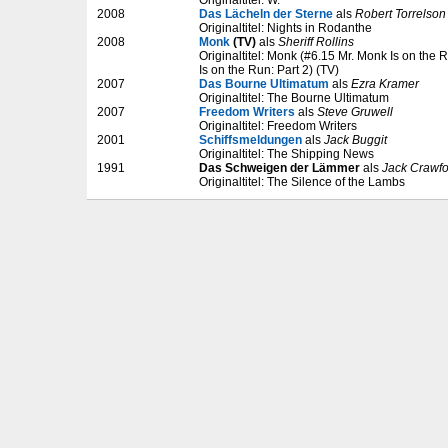
Originaltitel: W.
2008
Das Lächeln der Sterne
als
Robert Torrelson
Originaltitel: Nights in Rodanthe
2008
Monk
(TV)
als
Sheriff Rollins
Originaltitel: Monk (#6.15 Mr. Monk Is on the 
Is on the Run: Part 2) (TV)
2007
Das Bourne Ultimatum
als
Ezra Kramer
Originaltitel: The Bourne Ultimatum
2007
Freedom Writers
als
Steve Gruwell
Originaltitel: Freedom Writers
2001
Schiffsmeldungen
als
Jack Buggit
Originaltitel: The Shipping News
1991
Das Schweigen der Lämmer
als
Jack Crawfo
Originaltitel: The Silence of the Lambs