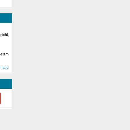
icht,
stern
ntare