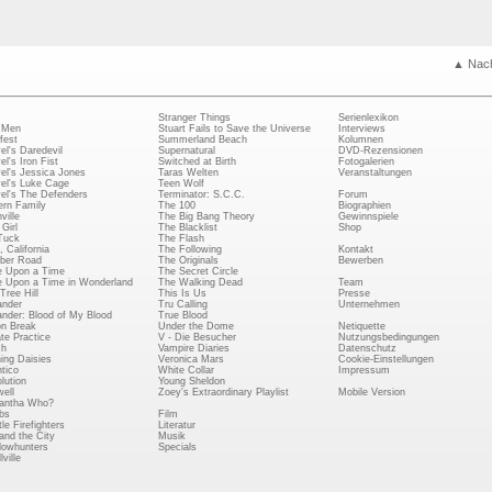
▲ Nac
Stranger Things
Serienlexikon
 Men
Stuart Fails to Save the Universe
Interviews
fest
Summerland Beach
Kolumnen
el's Daredevil
Supernatural
DVD-Rezensionen
el's Iron Fist
Switched at Birth
Fotogalerien
el's Jessica Jones
Taras Welten
Veranstaltungen
el's Luke Cage
Teen Wolf
el's The Defenders
Terminator: S.C.C.
Forum
rn Family
The 100
Biographien
ville
The Big Bang Theory
Gewinnspiele
Girl
The Blacklist
Shop
Tuck
The Flash
, California
The Following
Kontakt
ber Road
The Originals
Bewerben
 Upon a Time
The Secret Circle
 Upon a Time in Wonderland
The Walking Dead
Team
Tree Hill
This Is Us
Presse
ander
Tru Calling
Unternehmen
ander: Blood of My Blood
True Blood
on Break
Under the Dome
Netiquette
ate Practice
V - Die Besucher
Nutzungsbedingungen
ch
Vampire Diaries
Datenschutz
ing Daisies
Veronica Mars
Cookie-Einstellungen
tico
White Collar
Impressum
lution
Young Sheldon
ell
Zoey's Extraordinary Playlist
Mobile Version
antha Who?
bs
Film
le Firefighters
Literatur
and the City
Musik
owhunters
Specials
ville