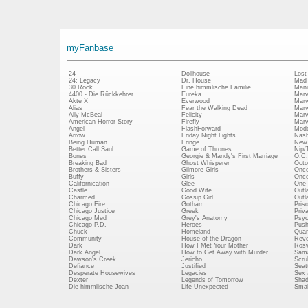
myFanbase
24
Dollhouse
Lost
24: Legacy
Dr. House
Mad
30 Rock
Eine himmlische Familie
Mani
4400 - Die Rückkehrer
Eureka
Marv
Akte X
Everwood
Marv
Alias
Fear the Walking Dead
Marv
Ally McBeal
Felicity
Marv
American Horror Story
Firefly
Marv
Angel
FlashForward
Mode
Arrow
Friday Night Lights
Nash
Being Human
Fringe
New 
Better Call Saul
Game of Thrones
Nip/
Bones
Georgie & Mandy's First Marriage
O.C.
Breaking Bad
Ghost Whisperer
Octo
Brothers & Sisters
Gilmore Girls
Once
Buffy
Girls
Once
Californication
Glee
One 
Castle
Good Wife
Outl
Charmed
Gossip Girl
Outl
Chicago Fire
Gotham
Pris
Chicago Justice
Greek
Priv
Chicago Med
Grey's Anatomy
Psy
Chicago P.D.
Heroes
Push
Chuck
Homeland
Quan
Community
House of the Dragon
Revo
Dark
How I Met Your Mother
Rosw
Dark Angel
How to Get Away with Murder
Sam
Dawson's Creek
Jericho
Scru
Defiance
Justified
Seatt
Desperate Housewives
Legacies
Sex 
Dexter
Legends of Tomorrow
Shad
Die himmlische Joan
Life Unexpected
Small