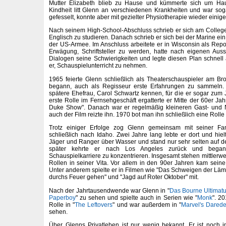
Mutter Elizabeth blieb zu Hause und kümmerte sich um Haus
Kindheit litt Glenn an verschiedenen Krankheiten und war soga
gefesselt, konnte aber mit gezielter Physiotherapie wieder eini
Nach seinem High-School-Abschluss schrieb er sich am College
Englisch zu studieren. Danach schrieb er sich bei der Marine ein
der US-Armee. Im Anschluss arbeitete er in Wisconsin als Repor
Erwägung, Schriftsteller zu werden, hatte nach eigenen Au
Dialogen seine Schwierigkeiten und legte diesen Plan schnell
er, Schauspielunterricht zu nehmen.
1965 feierte Glenn schließlich als Theaterschauspieler am B
begann, auch als Regisseur erste Erfahrungen zu sammeln. 
spätere Ehefrau, Carol Schwartz kennen, für die er sogar zum 
erste Rolle im Fernsehgeschäft ergatterte er Mitte der 60er Jah
Duke Show". Danach war er regelmäßig kleineren Gast- und 
auch der Film reizte ihn. 1970 bot man ihn schließlich eine Roll
Trotz einiger Erfolge zog Glenn gemeinsam mit seiner Fa
schließlich nach Idaho. Zwei Jahre lang lebte er dort und hiel
Jäger und Ranger über Wasser und stand nur sehr selten auf de
später kehrte er nach Los Angeles zurück und began
Schauspielkarriere zu konzentrieren. Insgesamt stehen mittlerw
Rollen in seiner Vita. Vor allem in den 90er Jahren kam seine 
Unter anderem spielte er in Filmen wie "Das Schweigen der Lämm
durchs Feuer gehen" und "Jagd auf Roter Oktober" mit.
Nach der Jahrtausendwende war Glenn in "
Das Bourne Ultimat
Paperboy
" zu sehen und spielte auch in Serien wie "
Monk
". 20
Rolle in "
The Leftovers
" und war außerdem in "
Marvel's Darede
sehen.
Über Glenns Privatleben ist nur wenig bekannt. Er ist noch 