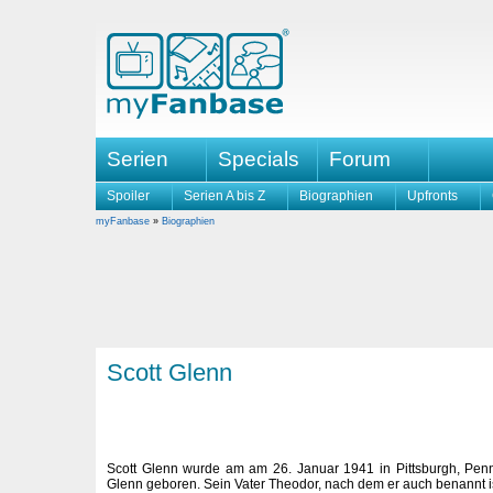
Serien
Specials
Forum
Spoiler
Serien A bis Z
Biographien
Upfronts
myFanbase
»
Biographien
Scott Glenn
Scott Glenn wurde am am 26. Januar 1941 in Pittsburgh, Penn
Glenn geboren. Sein Vater Theodor, nach dem er auch benannt i